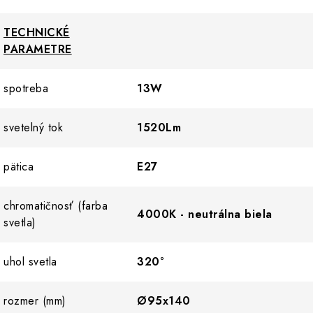
TECHNICKÉ
PARAMETRE
spotreba
13W
svetelný tok
1520Lm
pätica
E27
chromatičnosť (farba
4000K - neutrálna biela
svetla)
uhol svetla
320°
rozmer (mm)
Ø95x140