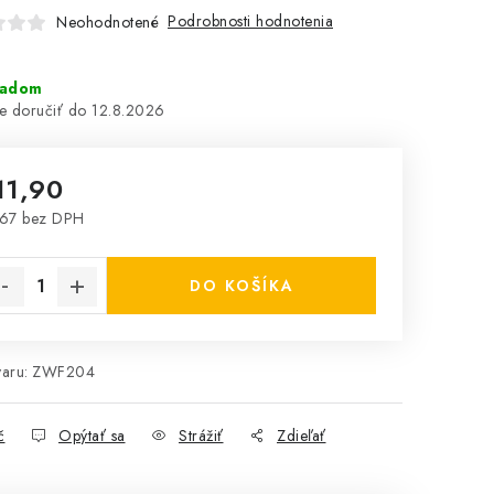
Podrobnosti hodnotenia
Neohodnotené
ladom
12.8.2026
11,90
67 bez DPH
notková cena:
DO KOŠÍKA
aru:
ZWF204
č
Opýtať sa
Strážiť
Zdieľať