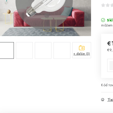
Sk
€
€9,
+ ďalšie (5)
Jed
Kód tov
Tla