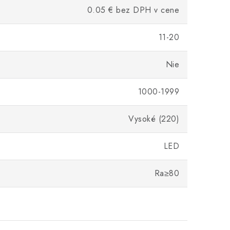
0.05 € bez DPH v cene
11-20
Nie
1000-1999
Vysoké (220)
LED
Ra≥80