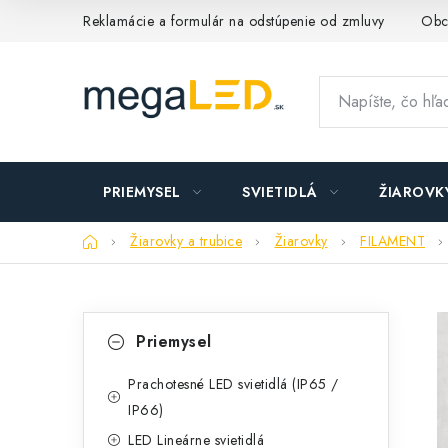
Prejsť
Reklamácie a formulár na odstúpenie od zmluvy
Obc
na
obsah
PRIEMYSEL
SVIETIDLÁ
ŽIAROVK
Domov
Žiarovky a trubice
Žiarovky
FILAMENT
B
K
Preskočiť
Priemysel
kategórie
a
o
t
Prachotesné LED svietidlá (IP65 /
č
IP66)
e
n
LED Lineárne svietidlá