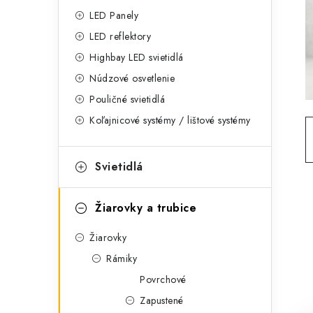
g
ý
LED Panely
ó
LED reflektory
p
r
Highbay LED svietidlá
a
i
Núdzové osvetlenie
e
n
Pouličné svietidlá
Koľajnicové systémy / lištové systémy
e
l
Svietidlá
Žiarovky a trubice
Žiarovky
Rámiky
Povrchové
Zapustené