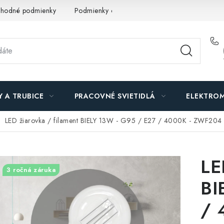
hodné podmienky
Podmienky ochrany osobných údajov
O n
Y A TRUBICE
PRACOVNÉ SVIETIDLÁ
ELEKTROM
LED žiarovka / filament BIELY 13W - G95 / E27 / 4000K - ZWF204
LE
3 ročná záruka
BI
/ 