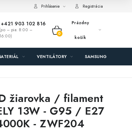
ás - MEGALED & JANTON Zákamenné
Zľavy pre profíkov
Hod
Prihlásenie
Registrácia
Prázdny
+421 903 102 816
(po – pia: 8:00 –
NÁKUPNÝ
16:00)
košík
KOŠÍK
ATERIÁL
VENTILÁTORY
SAMSUNG SVIETIDLÁ
D žiarovka / filament
ELY 13W - G95 / E27
4000K - ZWF204