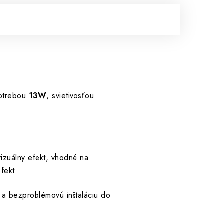
potrebou
13W
, svietivosťou
 vizuálny efekt, vhodné na
efekt
ú a bezproblémovú inštaláciu do