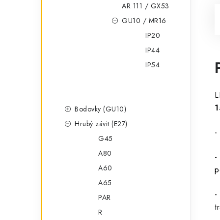
AR 111 / GX53
GU10 / MR16
IP20
IP44
IP54
L
1
Bodovky (GU10)
Hrubý závit (E27)
-
G45
A80
-
A60
p
A65
-
PAR
t
R