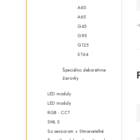
A60
A65
-
G45
G95
G125
ST64
Špeciálno dekoratívne
žiarovky
LED moduly
LED moduly
RGB - CCT
SML S
So senzorom + Stmievateľné