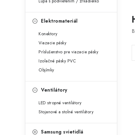
Lupa s podvietením / zrkadielko
Elektromateriál
B
Konektory
Viazacie pásky
Príslušenstvo pre viazacie pásky
Izolačné pásky PVC
Objímky
Ventilátory
LED stropné ventilátory
Stojanové a stolné ventilátory
Samsung svietidlá