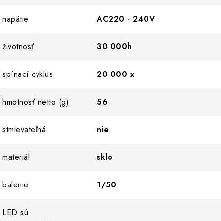
napätie
AC220 - 240V
životnosť
30 000h
spínací cyklus
20 000 x
hmotnosť netto (g)
56
stmievateľná
nie
materiál
sklo
balenie
1/50
LED sú