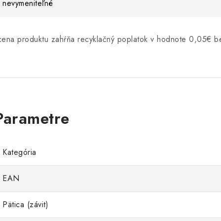
nevymeniteľné
cena produktu zahŕňa recyklačný poplatok v hodnote 0,05€
Kategória
EAN
Pätica (závit)