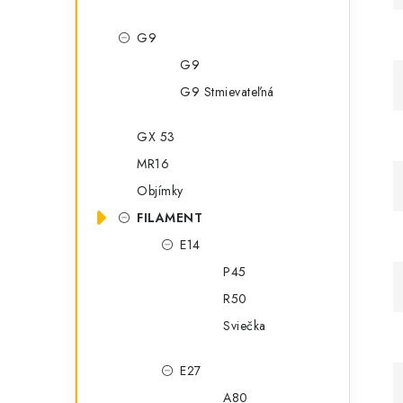
G9
G9
G9 Stmievateľná
GX 53
MR16
Objímky
FILAMENT
E14
P45
R50
Sviečka
E27
A80