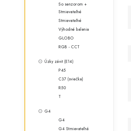
So senzorom +
Stmievateľné
Stmievateľné
Výhodné balenia
GLOBO
RGB - CCT
Úzky závit (E14)
P45
C37 (sviečka)
R50
T
G4
G4
G4 Stmievateľná