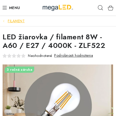
Prejsť
Hľad
na
obsah
FILAMENT
PRIEMYSEL
LED žiarovka / filament 8W -
SVIETIDLÁ
A60 / E27 / 4000K - ZLF522
ŽIAROVKY A TRUBICE
Podrobnosti hodnotenia
Neohodnotené
PRACOVNÉ SVIETIDLÁ
3 ročná záruka
ELEKTROMATERIÁL
VENTILÁTORY
SAMSUNG SVIETIDLÁ