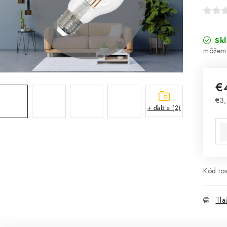
Sk
€
€3
+ ďalšie (2)
Jed
Kód tov
Tla