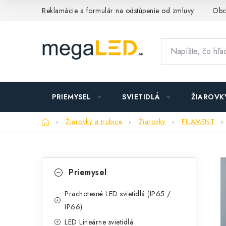
Prejsť
Reklamácie a formulár na odstúpenie od zmluvy
Obc
na
obsah
PRIEMYSEL
SVIETIDLÁ
ŽIAROVK
Domov
Žiarovky a trubice
Žiarovky
FILAMENT
B
K
Preskočiť
Priemysel
kategórie
a
o
t
Prachotesné LED svietidlá (IP65 /
č
IP66)
e
n
LED Lineárne svietidlá