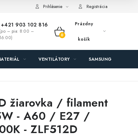
ás - MEGALED & JANTON Zákamenné
Zľavy pre profíkov
Hod
Prihlásenie
Registrácia
Prázdny
+421 903 102 816
(po – pia: 8:00 –
NÁKUPNÝ
16:00)
košík
KOŠÍK
ATERIÁL
VENTILÁTORY
SAMSUNG SVIETIDLÁ
D žiarovka / filament
5W - A60 / E27 /
00K - ZLF512D