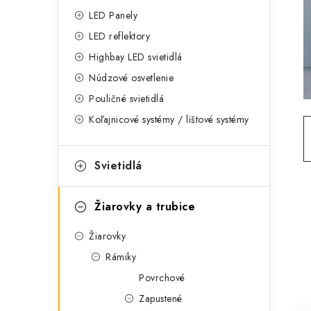
g
ý
LED Panely
ó
LED reflektory
p
r
Highbay LED svietidlá
a
i
Núdzové osvetlenie
e
n
Pouličné svietidlá
Koľajnicové systémy / lištové systémy
e
l
Svietidlá
Žiarovky a trubice
Žiarovky
Rámiky
Povrchové
Zapustené