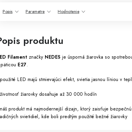
Popis
Parametre
Hodnotenie
Popis produktu
ED Filament
značky
NEDES
je úsporná žiarovka so spotreb
 päticou
E27
.
 použité LED majú stmievajúci efekt, svietia jasnou líniou v tepl
 životnosť žiarovky dosahuje až 30 000 hodín
 náš produkt má najmodernejší dizajn, ktorý zaisťuje bezpečn
radičných svietidiel, kde boli predtým použité bežné žiarovky