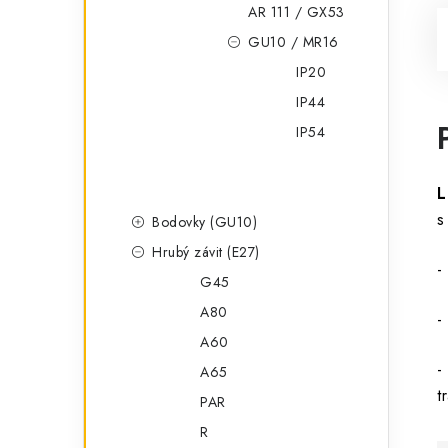
AR 111 / GX53
GU10 / MR16
IP20
IP44
IP54
L
s
Bodovky (GU10)
Hrubý závit (E27)
-
G45
A80
-
A60
-
A65
t
PAR
R