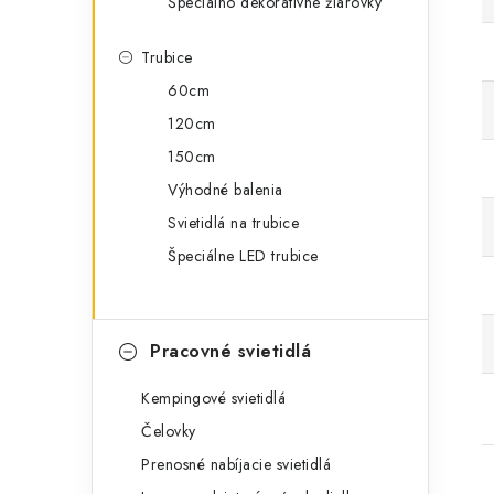
Špeciálno dekoratívne žiarovky
Trubice
60cm
120cm
150cm
Výhodné balenia
Svietidlá na trubice
Špeciálne LED trubice
Pracovné svietidlá
Kempingové svietidlá
Čelovky
Prenosné nabíjacie svietidlá