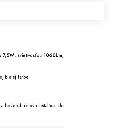
ou
7,5W
, svietivosťou
1060Lm
,
ej bielej farbe
ú a bezproblémovú inštaláciu do