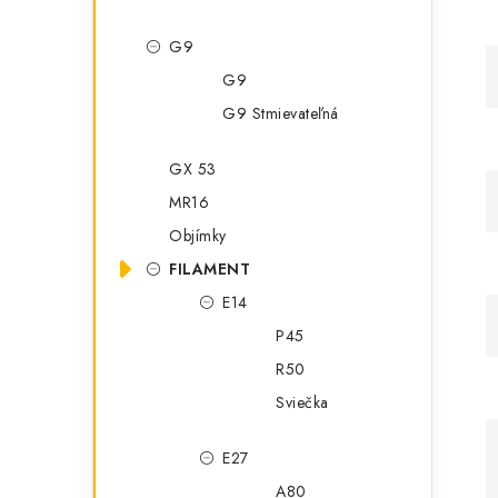
G9
G9
G9 Stmievateľná
GX 53
MR16
Objímky
FILAMENT
E14
P45
R50
Sviečka
E27
A80