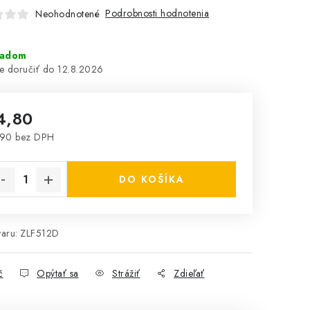
Podrobnosti hodnotenia
Neohodnotené
ladom
12.8.2026
4,80
,90 bez DPH
notková cena:
DO KOŠÍKA
aru:
ZLF512D
č
Opýtať sa
Strážiť
Zdieľať