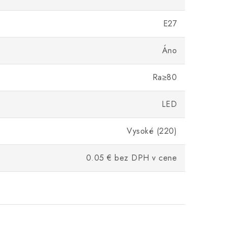
E27
Áno
Ra≥80
LED
Vysoké (220)
0.05 € bez DPH v cene