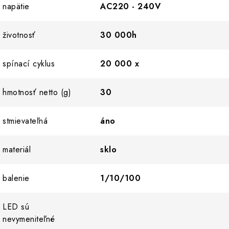
napätie
AC220 - 240V
životnosť
30 000h
spínací cyklus
20 000 x
hmotnosť netto (g)
30
stmievateľná
áno
materiál
sklo
balenie
1/10/100
LED sú
nevymeniteľné