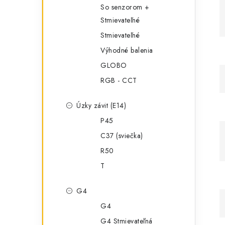
So senzorom +
Stmievateľné
Stmievateľné
Výhodné balenia
GLOBO
RGB - CCT
Úzky závit (E14)
P45
C37 (sviečka)
R50
T
G4
G4
G4 Stmievateľná