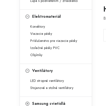
Lupa s podvietením / zrkadielko
Elektromateriál
B
Konektory
Viazacie pásky
Príslušenstvo pre viazacie pásky
Izolačné pásky PVC
Objímky
Ventilátory
LED stropné ventilátory
Stojanové a stolné ventilátory
Samsung svietidlá