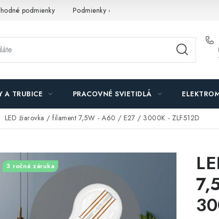
hodné podmienky
Podmienky ochrany osobných údajov
O n
Y A TRUBICE
PRACOVNÉ SVIETIDLÁ
ELEKTROM
LED žiarovka / filament 7,5W - A60 / E27 / 3000K - ZLF512D
LE
3 ročná záruka
7,
30