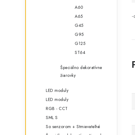
A60
-
A65
G45
G95
G125
ST64
Špeciálno dekoratívne
žiarovky
LED moduly
LED moduly
RGB - CCT
SML S
So senzorom + Stmievateľné