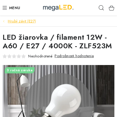
Prejsť
Hľad
na
obsah
Hrubý závit (E27)
PRIEMYSEL
LED žiarovka / filament 12W -
SVIETIDLÁ
A60 / E27 / 4000K - ZLF523M
ŽIAROVKY A TRUBICE
Podrobnosti hodnotenia
Neohodnotené
PRACOVNÉ SVIETIDLÁ
3 ročná záruka
ELEKTROMATERIÁL
VENTILÁTORY
SAMSUNG SVIETIDLÁ