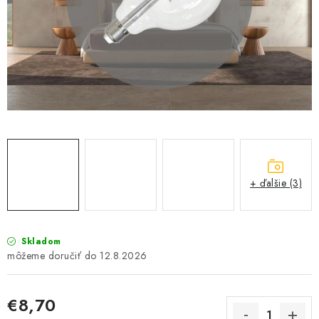
SOLÁRNE SYSTÉMY
SEZÓNNE VÝPREDAJE POĽNOPOTREBY
DOM A ZÁHRADA
OBCHODNÉ PODMIENKY
KONTAKTY
+ ďalšie (3)
O NÁS - MEGALED & JANTON ZÁKAMENNÉ
Reklamácie a formulár na odstúpenie od zmluvy
Skladom
Obchodné podmienky
Podmienky ochrany osobných údajov
12.8.2026
O nás - MEGALED & JANTON Zákamenné
Zľavy pre profíkov
Hodnotenie obchodu
Moja objednávka
€8,70