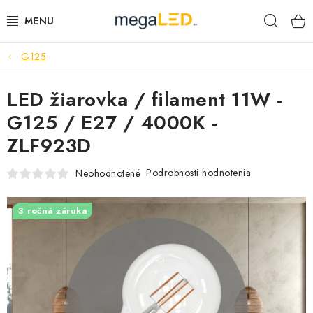
Prejsť
Hľad
na
obsah
G125
PRIEMYSEL
LED žiarovka / filament 11W -
SVIETIDLÁ
G125 / E27 / 4000K -
ŽIAROVKY A TRUBICE
ZLF923D
PRACOVNÉ SVIETIDLÁ
Podrobnosti hodnotenia
Neohodnotené
ELEKTROMATERIÁL
3 ročná záruka
VENTILÁTORY
SAMSUNG SVIETIDLÁ