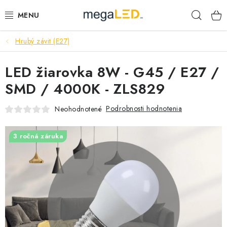
Prejsť
Hľad
na
obsah
Hrubý závit (E27)
PRIEMYSEL
LED žiarovka 8W - G45 / E27 /
SVIETIDLÁ
SMD / 4000K - ZLS829
ŽIAROVKY A TRUBICE
Podrobnosti hodnotenia
Neohodnotené
PRACOVNÉ SVIETIDLÁ
3 ročná záruka
ELEKTROMATERIÁL
VENTILÁTORY
SAMSUNG SVIETIDLÁ