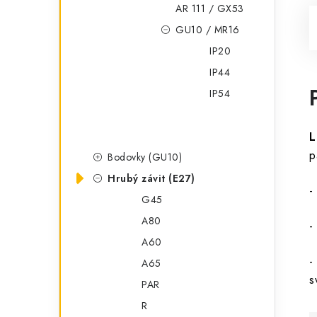
AR 111 / GX53
GU10 / MR16
IP20
IP44
IP54
L
p
Bodovky (GU10)
Hrubý závit (E27)
-
G45
A80
-
A60
-
A65
s
PAR
R