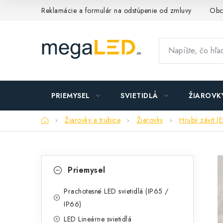
Prejsť
Reklamácie a formulár na odstúpenie od zmluvy
Obc
na
obsah
PRIEMYSEL
SVIETIDLÁ
ŽIAROVK
Domov
Žiarovky a trubice
Žiarovky
Hrubý závit (
B
K
Preskočiť
Priemysel
kategórie
a
o
t
Prachotesné LED svietidlá (IP65 /
č
IP66)
e
n
LED Lineárne svietidlá