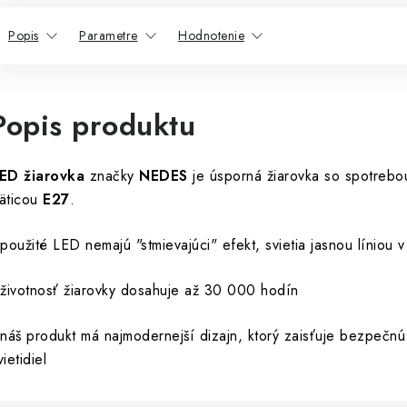
Popis
Parametre
Hodnotenie
Popis produktu
ED žiarovka
značky
NEDES
je úsporná žiarovka so spotreb
äticou
E27
.
 použité LED nemajú "stmievajúci" efekt, svietia jasnou líniou v 
 životnosť žiarovky dosahuje až 30 000 hodín
 náš produkt má najmodernejší dizajn, ktorý zaisťuje bezpečn
vietidiel