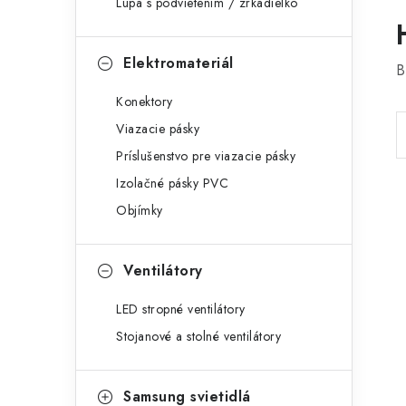
Lupa s podvietením / zrkadielko
Elektromateriál
B
Konektory
Viazacie pásky
Príslušenstvo pre viazacie pásky
Izolačné pásky PVC
Objímky
Ventilátory
LED stropné ventilátory
Stojanové a stolné ventilátory
Samsung svietidlá