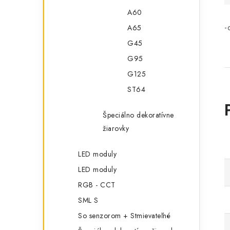
A60
-
A65
G45
G95
G125
ST64
Špeciálno dekoratívne
žiarovky
LED moduly
LED moduly
RGB - CCT
SML S
So senzorom + Stmievateľné