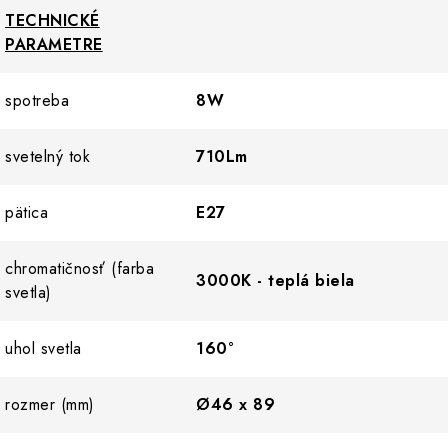
TECHNICKÉ
PARAMETRE
spotreba
8W
svetelný tok
710Lm
pätica
E27
chromatičnosť (farba
3000K - teplá biela
svetla)
uhol svetla
160°
rozmer (mm)
Ø46 x 89