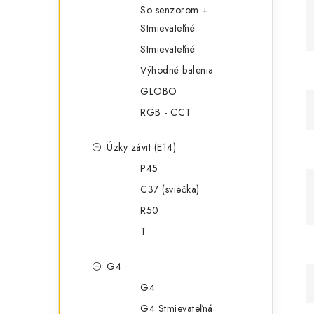
So senzorom +
Stmievateľné
Stmievateľné
Výhodné balenia
GLOBO
RGB - CCT
Úzky závit (E14)
P45
C37 (sviečka)
R50
T
G4
G4
G4 Stmievateľná