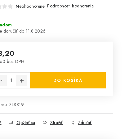
Podrobnosti hodnotenia
Neohodnotené
ladom
11.8.2026
3,20
,60 bez DPH
notková cena:
DO KOŠÍKA
aru:
ZLS819
č
Opýtať sa
Strážiť
Zdieľať