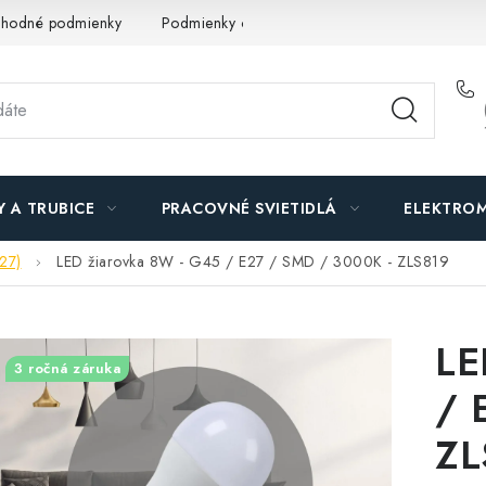
hodné podmienky
Podmienky ochrany osobných údajov
O n
Y A TRUBICE
PRACOVNÉ SVIETIDLÁ
ELEKTROM
E27)
LED žiarovka 8W - G45 / E27 / SMD / 3000K - ZLS819
LE
3 ročná záruka
/ 
ZL