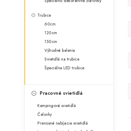
Špeciálno dekoratívne žiarovky
Trubice
60cm
120cm
150cm
Výhodné balenia
Svietidlá na trubice
Špeciálne LED trubice
Pracovné svietidlá
Kempingové svietidlá
Čelovky
Prenosné nabíjacie svietidlá