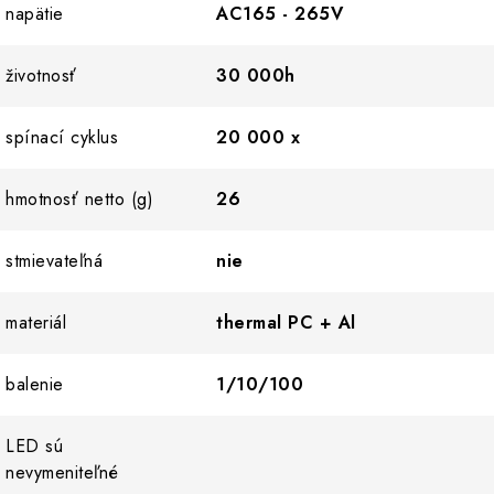
napätie
AC165 - 265V
životnosť
30 000h
spínací cyklus
20 000 x
hmotnosť netto (g)
26
stmievateľná
nie
materiál
thermal PC + Al
balenie
1/10/100
LED sú
nevymeniteľné