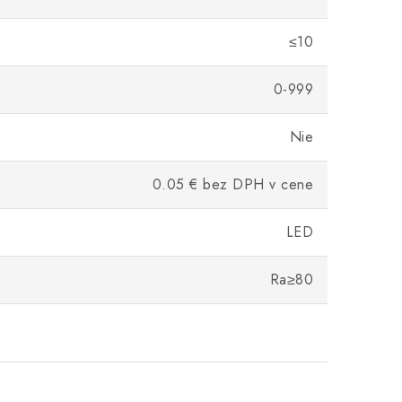
≤10
0-999
Nie
0.05 € bez DPH v cene
LED
Ra≥80