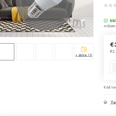
Sk
€
€2
+ ďalšie (3)
Jed
Kód tov
Tla