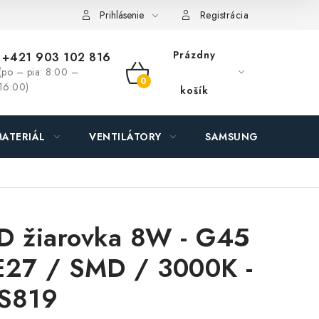
ás - MEGALED & JANTON Zákamenné
Zľavy pre profíkov
Hod
Prihlásenie
Registrácia
Prázdny
+421 903 102 816
(po – pia: 8:00 –
NÁKUPNÝ
16:00)
košík
KOŠÍK
ATERIÁL
VENTILÁTORY
SAMSUNG SVIETIDLÁ
D žiarovka 8W - G45
E27 / SMD / 3000K -
S819