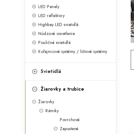
g
ý
LED Panely
ó
LED reflektory
p
r
Highbay LED svietidlá
a
i
Núdzové osvetlenie
e
n
Pouličné svietidlá
Koľajnicové systémy / lištové systémy
e
l
Svietidlá
Žiarovky a trubice
Žiarovky
Rámiky
Povrchové
Zapustené