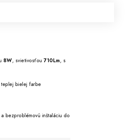
ou
8W
, svietivosťou
710Lm
, s
teplej bielej farbe
ú a bezproblémovú inštaláciu do