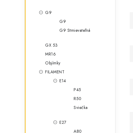
G9
G9
G9 Stmievateľná
GX 53
MR16
Objímky
FILAMENT
E14
P45
R50
Sviečka
E27
A80