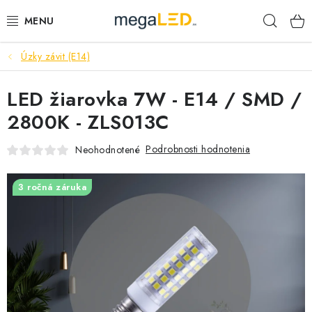
Prejsť
Hľad
na
obsah
Úzky závit (E14)
PRIEMYSEL
LED žiarovka 7W - E14 / SMD /
SVIETIDLÁ
2800K - ZLS013C
ŽIAROVKY A TRUBICE
Podrobnosti hodnotenia
Neohodnotené
PRACOVNÉ SVIETIDLÁ
3 ročná záruka
ELEKTROMATERIÁL
VENTILÁTORY
SAMSUNG SVIETIDLÁ