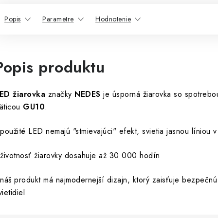
Popis
Parametre
Hodnotenie
Popis produktu
ED žiarovka
značky
NEDES
je úsporná žiarovka so spotreb
äticou
GU10
.
 použité LED nemajú "stmievajúci" efekt, svietia jasnou líniou v
 životnosť žiarovky dosahuje až 30 000 hodín
 náš produkt má najmodernejší dizajn, ktorý zaisťuje bezpečn
vietidiel