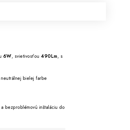
ou
6W
, svietivosťou
490Lm
, s
 neutrálnej bielej farbe
ú a bezproblémovú inštaláciu do