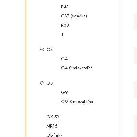
P45
C37 (sviečka)
R50
T
G4
G4
G4 Stmievateľná
G9
G9
G9 Stmievateľná
GX 53
MR16
Objímky