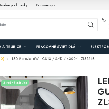
hodné podmienky
Podmienky ochrany osobných údajov
O n
Y A TRUBICE
PRACOVNÉ SVIETIDLÁ
ELEKTROM
10)
LED žiarovka 6W - GU10 / SMD / 4000K - ZLS126B
LE
3 ročná záruka
GU
ZL