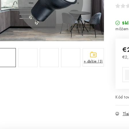
Sk
€
€2,
+ ďalšie (3)
Jed
Kód tov
Tla