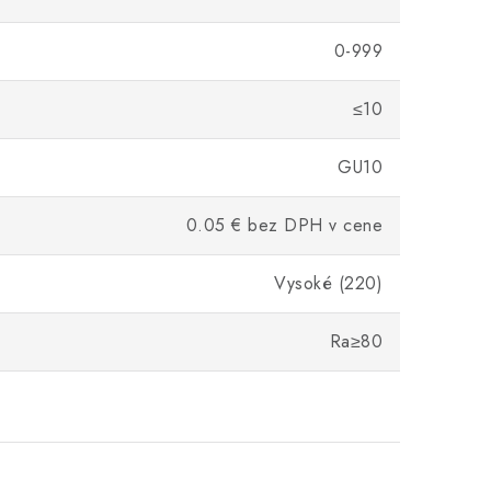
0-999
≤10
GU10
0.05 € bez DPH v cene
Vysoké (220)
Ra≥80