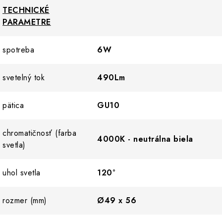
TECHNICKÉ
PARAMETRE
spotreba
6W
svetelný tok
490Lm
pätica
GU10
chromatičnosť (farba
4000K - neutrálna biela
svetla)
uhol svetla
120°
rozmer (mm)
Ø49 x 56