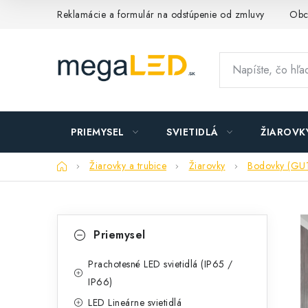
Prejsť
Reklamácie a formulár na odstúpenie od zmluvy
Obc
na
obsah
PRIEMYSEL
SVIETIDLÁ
ŽIAROVK
Domov
Žiarovky a trubice
Žiarovky
Bodovky (GU
B
K
Preskočiť
Priemysel
kategórie
a
o
t
Prachotesné LED svietidlá (IP65 /
č
IP66)
e
n
LED Lineárne svietidlá