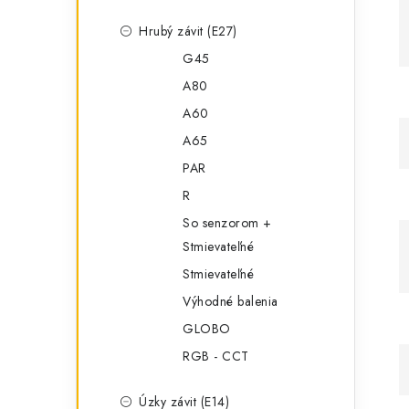
Hrubý závit (E27)
G45
A80
A60
A65
PAR
R
So senzorom +
Stmievateľné
Stmievateľné
Výhodné balenia
GLOBO
RGB - CCT
Úzky závit (E14)