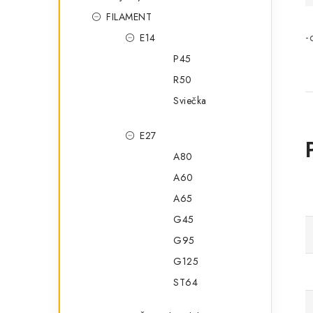
FILAMENT
-
E14
P45
R50
Sviečka
E27
A80
A60
A65
G45
G95
G125
ST64