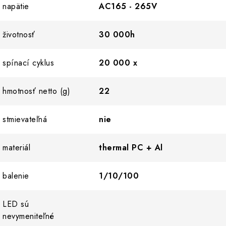
napätie
AC165 - 265V
životnosť
30 000h
spínací cyklus
20 000 x
hmotnosť netto (g)
22
stmievateľná
nie
materiál
thermal PC + Al
balenie
1/10/100
LED sú
nevymeniteľné