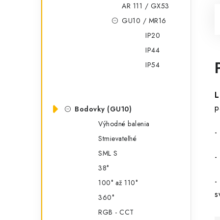
AR 111 / GX53
GU10 / MR16
IP20
IP44
IP54
L
p
Bodovky (GU10)
Výhodné balenia
-
Stmievateľné
SML S
-
38°
-
100° až 110°
s
360°
RGB - CCT