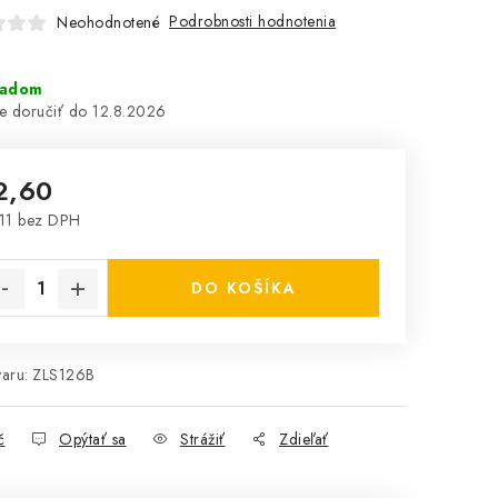
Podrobnosti hodnotenia
Neohodnotené
ladom
12.8.2026
2,60
11 bez DPH
notková cena:
DO KOŠÍKA
aru:
ZLS126B
č
Opýtať sa
Strážiť
Zdieľať