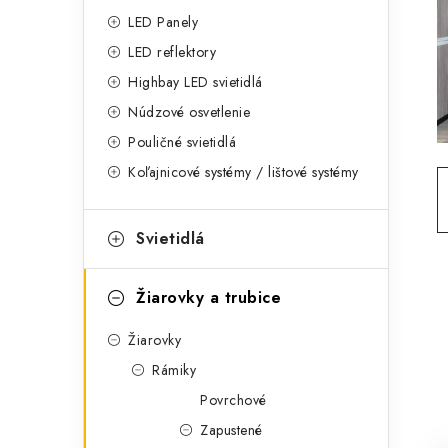
g
ý
LED Panely
ó
LED reflektory
p
r
Highbay LED svietidlá
a
i
Núdzové osvetlenie
e
n
Pouličné svietidlá
Koľajnicové systémy / lištové systémy
e
l
Svietidlá
Žiarovky a trubice
Žiarovky
Rámiky
Povrchové
Zapustené