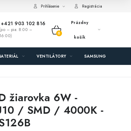
ás - MEGALED & JANTON Zákamenné
Zľavy pre profíkov
Hod
Prihlásenie
Registrácia
Prázdny
+421 903 102 816
(po – pia: 8:00 –
NÁKUPNÝ
16:00)
košík
KOŠÍK
ATERIÁL
VENTILÁTORY
SAMSUNG SVIETIDLÁ
D žiarovka 6W -
10 / SMD / 4000K -
S126B