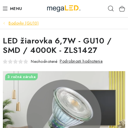
Prejsť
Hľad
na
obsah
Bodovky (GU10)
PRIEMYSEL
LED žiarovka 6,7W - GU10 /
SVIETIDLÁ
SMD / 4000K - ZLS1427
ŽIAROVKY A TRUBICE
Podrobnosti hodnotenia
Neohodnotené
PRACOVNÉ SVIETIDLÁ
3 ročná záruka
ELEKTROMATERIÁL
VENTILÁTORY
SAMSUNG SVIETIDLÁ