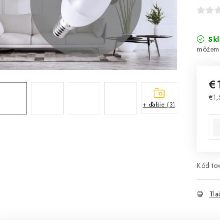
Sk
€
€1,
+ ďalšie (3)
Jed
Kód tov
Tla