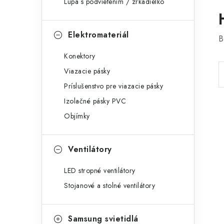
Lupa s podvietením / zrkadielko
Elektromateriál
B
Konektory
Viazacie pásky
Príslušenstvo pre viazacie pásky
Izolačné pásky PVC
Objímky
Ventilátory
LED stropné ventilátory
Stojanové a stolné ventilátory
Samsung svietidlá