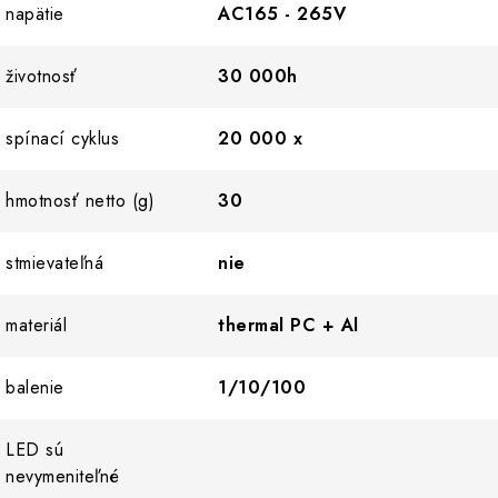
napätie
AC165 - 265V
životnosť
30 000h
spínací cyklus
20 000 x
hmotnosť netto (g)
30
stmievateľná
nie
materiál
thermal PC + Al
balenie
1/10/100
LED sú
nevymeniteľné