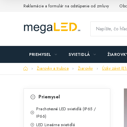
Prejsť
Reklamácie a formulár na odstúpenie od zmluvy
Obc
na
obsah
PRIEMYSEL
SVIETIDLÁ
ŽIAROVK
Domov
Žiarovky a trubice
Žiarovky
Úzky závit (E1
B
K
Preskočiť
Priemysel
kategórie
a
o
t
Prachotesné LED svietidlá (IP65 /
č
IP66)
e
n
LED Lineárne svietidlá