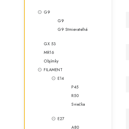
G9
G9
G9 Stmievateľná
GX 53
MR16
Objímky
FILAMENT
E14
P45
R50
Sviečka
E27
A80