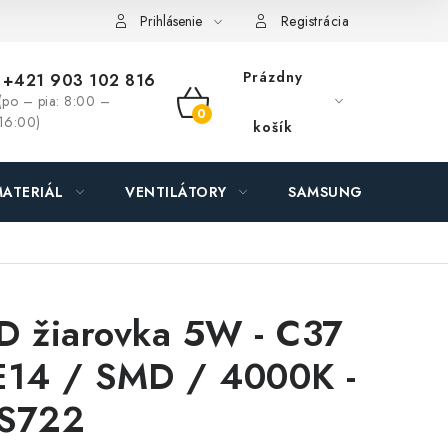
ás - MEGALED & JANTON Zákamenné
Zľavy pre profíkov
Hod
Prihlásenie
Registrácia
Prázdny
+421 903 102 816
(po – pia: 8:00 –
NÁKUPNÝ
16:00)
košík
KOŠÍK
ATERIÁL
VENTILÁTORY
SAMSUNG SVIETIDLÁ
D žiarovka 5W - C37
E14 / SMD / 4000K -
S722