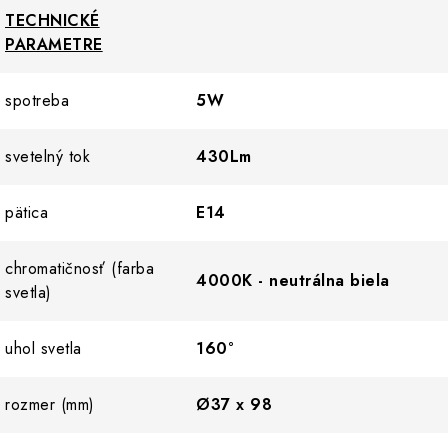
TECHNICKÉ
PARAMETRE
spotreba
5W
svetelný tok
430Lm
pätica
E14
chromatičnosť (farba
4000K - neutrálna biela
svetla)
uhol svetla
160°
rozmer (mm)
Ø37 x 98