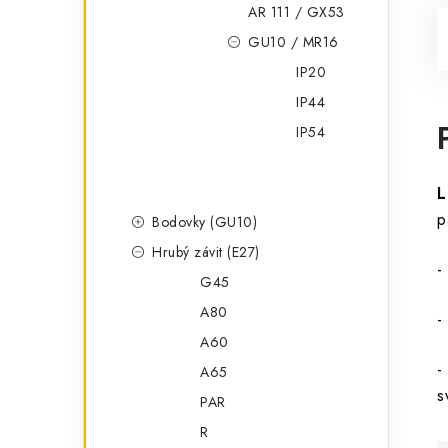
AR 111 / GX53
GU10 / MR16
IP20
IP44
IP54
L
p
Bodovky (GU10)
Hrubý závit (E27)
-
G45
A80
-
A60
-
A65
s
PAR
R