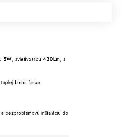
ou
5W
, svietivosťou
430Lm
, s
teplej bielej farbe
ú a bezproblémovú inštaláciu do