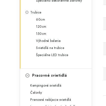
Špeciálno dekoratívne žiarovky
Trubice
60cm
120cm
150cm
Výhodné balenia
Svietidlá na trubice
Špeciálne LED trubice
Pracovné svietidlá
Kempingové svietidlá
Čelovky
Prenosné nabíjacie svietidlá