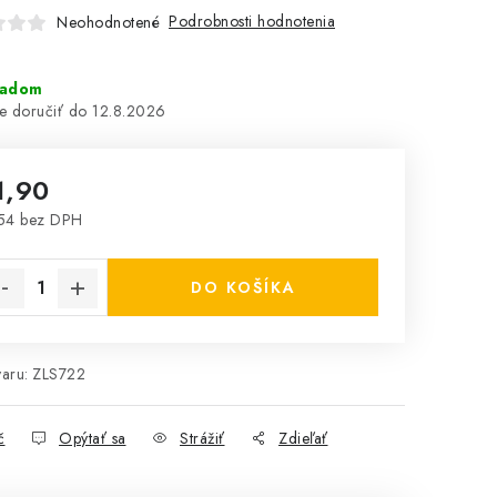
Podrobnosti hodnotenia
Neohodnotené
ladom
12.8.2026
1,90
54 bez DPH
notková cena:
DO KOŠÍKA
aru:
ZLS722
č
Opýtať sa
Strážiť
Zdieľať