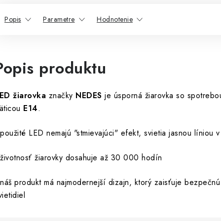
Popis
Parametre
Hodnotenie
Popis produktu
ED žiarovka
značky
NEDES
je úsporná žiarovka so spotreb
äticou
E14
.
 použité LED nemajú "stmievajúci" efekt, svietia jasnou líniou v 
 životnosť žiarovky dosahuje až 30 000 hodín
 náš produkt má najmodernejší dizajn, ktorý zaisťuje bezpečn
vietidiel