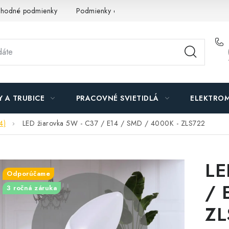
hodné podmienky
Podmienky ochrany osobných údajov
O n
Y A TRUBICE
PRACOVNÉ SVIETIDLÁ
ELEKTROM
4)
LED žiarovka 5W - C37 / E14 / SMD / 4000K - ZLS722
LE
Odporúčame
/ 
3 ročná záruka
ZL