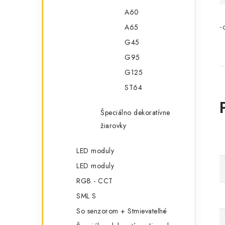
A60
-
A65
G45
G95
G125
ST64
Špeciálno dekoratívne
žiarovky
LED moduly
LED moduly
RGB - CCT
SML S
So senzorom + Stmievateľné