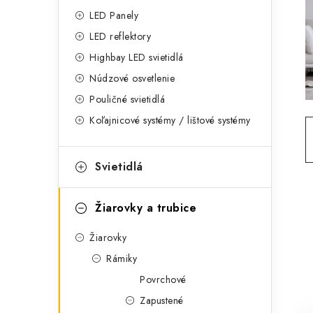
g
ý
LED Panely
ó
LED reflektory
p
r
Highbay LED svietidlá
a
i
Núdzové osvetlenie
e
n
Pouličné svietidlá
Koľajnicové systémy / lištové systémy
e
l
Svietidlá
Žiarovky a trubice
Žiarovky
Rámiky
Povrchové
Zapustené