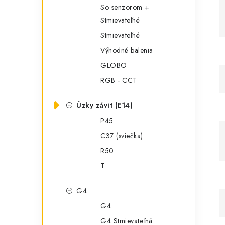
So senzorom +
Stmievateľné
Stmievateľné
Výhodné balenia
GLOBO
RGB - CCT
Úzky závit (E14)
P45
C37 (sviečka)
R50
T
G4
G4
G4 Stmievateľná