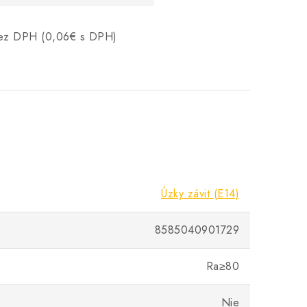
 bez DPH (0,06€ s DPH)
Úzky závit (E14)
8585040901729
Ra≥80
Nie