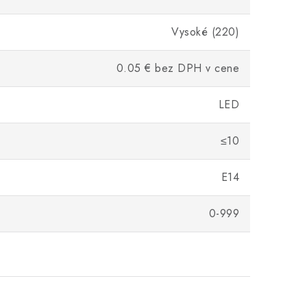
Vysoké (220)
0.05 € bez DPH v cene
LED
≤10
E14
0-999