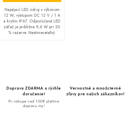
Napájací LED zdroj s výkonom
12 W, výstupom DC 12 V / 1 A
a krytím IP67. Odporúčaná LED
záťaž je približne 9,6 W pri 20
% rezerve. Nestmievateľný.
O
v
l
á
d
Doprava ZDARMA a rýchle
Vernostné a množstevné
a
doručenie!
zľavy pre našich zákazníkov!
c
Pri nákupe nad 100€ platíme
dopravu my!
i
e
p