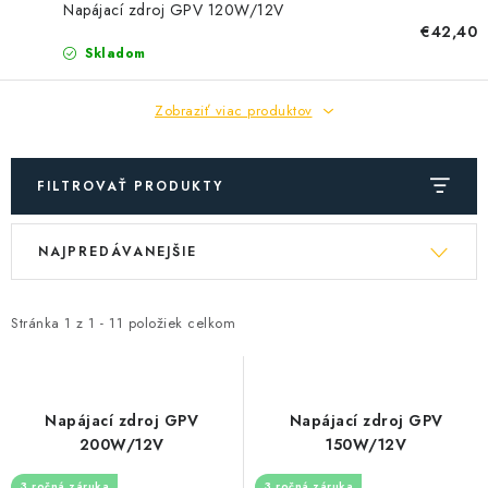
SOLÁRNE SYSTÉMY
Napájací zdroj GPV 120W/12V
€42,40
Skladom
SEZÓNNE VÝPREDAJE POĽNOPOTREBY
Zobraziť viac produktov
DOM A ZÁHRADA
OBCHODNÉ PODMIENKY
FILTROVAŤ PRODUKTY
KONTAKTY
V
R
NAJPREDÁVANEJŠIE
ý
a
O NÁS - MEGALED & JANTON ZÁKAMENNÉ
p
d
i
e
Stránka
1
z
1
-
11
položiek celkom
Reklamácie a formulár na odstúpenie od zmluvy
s
n
Obchodné podmienky
Podmienky ochrany osobných údajov
p
i
r
e
O nás - MEGALED & JANTON Zákamenné
Napájací zdroj GPV
Napájací zdroj GPV
o
p
200W/12V
150W/12V
Zľavy pre profíkov
Hodnotenie obchodu
Moja objednávka
d
r
3 ročná záruka
3 ročná záruka