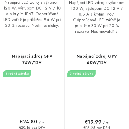
Napájací LED zdroj s výkonom
Napájací LED zdroj s výkonom
120 W, výstupom DC 12 V / 10
100 W, výstupom DC 12 V /
A a krytím IP67. Odporúčaná
8,3 A a krytím IP67.
LED záťaž je približne 96 W pri
Odporúčaná LED záťaž je
20 % rezerve. Nestmievateľný.
približne 80 W pri 20 %
rezerve. Nestmievateľný.
Napájací zdroj GPV
Napájací zdroj GPV
75W/12V
60W/12V
3 ročná záruka
3 ročná záruka
€24,80
€19,99
/ ks
/ ks
€20,16 bez DPH
€16,25 bez DPH