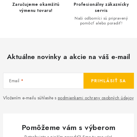
r
Zaručujeme okamžitú
Profesionálny zákaznícky
v
výmenu tovaru!
servis
k
Naši odborníci sú pripravený
pomôcť alebo poradiť!
y
v
ý
p
Aktuálne novinky a akcie na váš e-mail
i
s
u
Email
PRIHLÁSIŤ SA
Vložením e-mailu súhlasíte s
podmienkami ochrany osobných údajov
Pomôžeme vám s výberom