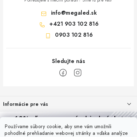
Potrebujete s niečím poradiť? Sme tu pre vás!
info
@
megaled.sk
+421 903 102 816
0903 102 816
Z
á
Informácie pre vás
p
ä
Reklamácie a formulár na odstúpenie od zmluvy
10% zľava
na prvú objednávku
Prijímame online platby
t
Používame súbory cookie, aby sme vám umožnili
Obchodné podmienky
Prihláste sa a
získajte
zľavu aj praktické tipy,
vďaka ktorým
i
pohodlné prehliadanie webovej stránky a vďaka analýze
Blog
budete svietiť lepšie a platiť menej.