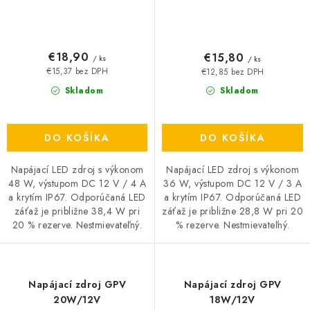
€18,90
€15,80
/ ks
/ ks
€15,37 bez DPH
€12,85 bez DPH
Skladom
Skladom
DO KOŠÍKA
DO KOŠÍKA
Napájací LED zdroj s výkonom
Napájací LED zdroj s výkonom
48 W, výstupom DC 12 V / 4 A
36 W, výstupom DC 12 V / 3 A
a krytím IP67. Odporúčaná LED
a krytím IP67. Odporúčaná LED
záťaž je približne 38,4 W pri
záťaž je približne 28,8 W pri 20
20 % rezerve. Nestmievateľný.
% rezerve. Nestmievateľný.
Napájací zdroj GPV
Napájací zdroj GPV
20W/12V
18W/12V