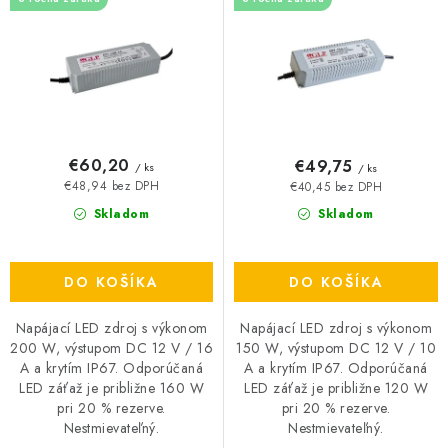
u
o
k
d
t
u
o
k
v
t
o
€60,20
€49,75
/ ks
/ ks
v
€48,94 bez DPH
€40,45 bez DPH
Skladom
Skladom
DO KOŠÍKA
DO KOŠÍKA
Napájací LED zdroj s výkonom
Napájací LED zdroj s výkonom
200 W, výstupom DC 12 V / 16
150 W, výstupom DC 12 V / 10
A a krytím IP67. Odporúčaná
A a krytím IP67. Odporúčaná
LED záťaž je približne 160 W
LED záťaž je približne 120 W
pri 20 % rezerve.
pri 20 % rezerve.
Nestmievateľný.
Nestmievateľný.