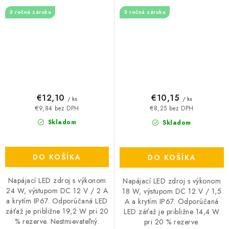
3 ročná záruka
3 ročná záruka
€12,10
€10,15
/ ks
/ ks
€9,84 bez DPH
€8,25 bez DPH
Skladom
Skladom
DO KOŠÍKA
DO KOŠÍKA
Napájací LED zdroj s výkonom
Napájací LED zdroj s výkonom
24 W, výstupom DC 12 V / 2 A
18 W, výstupom DC 12 V / 1,5
a krytím IP67. Odporúčaná LED
A a krytím IP67. Odporúčaná
záťaž je približne 19,2 W pri 20
LED záťaž je približne 14,4 W
% rezerve. Nestmievateľný.
pri 20 % rezerve.