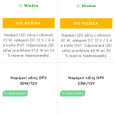
Skladom
Skladom
DO KOŠÍKA
DO KOŠÍKA
Napájací LED zdroj s výkonom
Napájací LED zdroj s výkonom
72 W, výstupom DC 12 V / 6 A
60 W, výstupom DC 12 V / 5 A
a krytím IP67. Odporúčaná LED
a krytím IP67. Odporúčaná LED
záťaž je približne 57,6 W pri 20
záťaž je približne 48 W pri 20
% rezerve. Nestmievateľný.
% rezerve. Nestmievateľný.
Napájací zdroj GPV
Napájací zdroj GPV
50W/12V
35W/12V
3 ročná záruka
3 ročná záruka