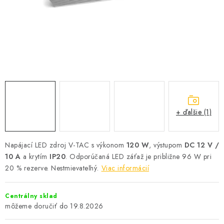
SOLÁRNE SYSTÉMY
SEZÓNNE VÝPREDAJE POĽNOPOTREBY
DOM A ZÁHRADA
OBCHODNÉ PODMIENKY
KONTAKTY
+ ďalšie (1)
O NÁS - MEGALED & JANTON ZÁKAMENNÉ
Napájací LED zdroj V-TAC s výkonom
120 W
, výstupom
DC 12 V /
10 A
a krytím
IP20
. Odporúčaná LED záťaž je približne 96 W pri
Reklamácie a formulár na odstúpenie od zmluvy
20 % rezerve. Nestmievateľný.
Viac informácií
Obchodné podmienky
Podmienky ochrany osobných údajov
O nás - MEGALED & JANTON Zákamenné
Centrálny sklad
Zľavy pre profíkov
Hodnotenie obchodu
Moja objednávka
19.8.2026