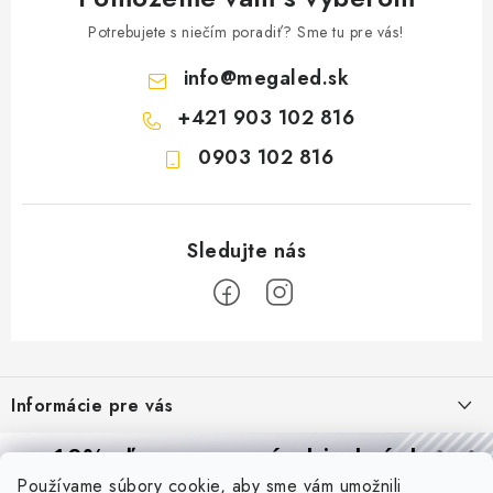
Potrebujete s niečím poradiť? Sme tu pre vás!
info
@
megaled.sk
+421 903 102 816
0903 102 816
Z
á
Informácie pre vás
p
ä
Reklamácie a formulár na odstúpenie od zmluvy
10% zľava
na prvú objednávku
Prijímame online platby
t
Používame súbory cookie, aby sme vám umožnili
Obchodné podmienky