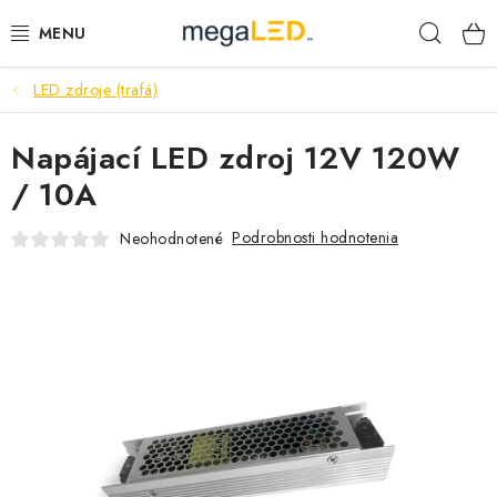
Prejsť
Hľad
na
obsah
LED zdroje (trafá)
PRIEMYSEL
Napájací LED zdroj 12V 120W
SVIETIDLÁ
/ 10A
ŽIAROVKY A TRUBICE
Podrobnosti hodnotenia
Neohodnotené
PRACOVNÉ SVIETIDLÁ
ELEKTROMATERIÁL
VENTILÁTORY
SAMSUNG SVIETIDLÁ