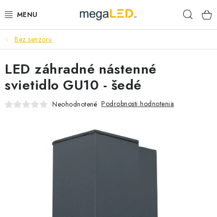
Prejsť
Hľad
na
obsah
Bez senzoru
PRIEMYSEL
LED záhradné nástenné
SVIETIDLÁ
svietidlo GU10 - šedé
ŽIAROVKY A TRUBICE
Podrobnosti hodnotenia
Neohodnotené
PRACOVNÉ SVIETIDLÁ
ELEKTROMATERIÁL
VENTILÁTORY
SAMSUNG SVIETIDLÁ