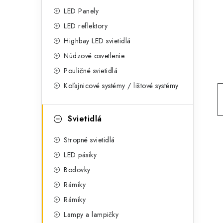
g
ý
LED Panely
ó
LED reflektory
p
r
Highbay LED svietidlá
a
i
Núdzové osvetlenie
e
n
Pouličné svietidlá
Koľajnicové systémy / lištové systémy
e
l
Svietidlá
Stropné svietidlá
LED pásiky
Bodovky
Rámiky
Rámiky
Lampy a lampičky