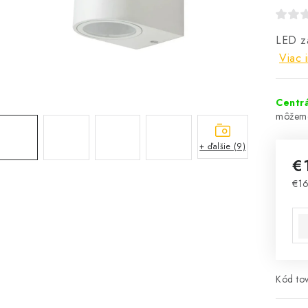
LED zá
Viac 
Centrá
+ ďalšie (9)
€
€1
Jed
Kód tov