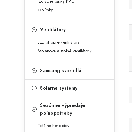
Izolačné pásky PVC
Objímky
Ventilátory
LED stropné ventilátory
Stojanové a stolné ventilátory
Samsung svietidlá
Solárne systémy
Sezónne výpredaje
poľnopotreby
Totálne herbicídy