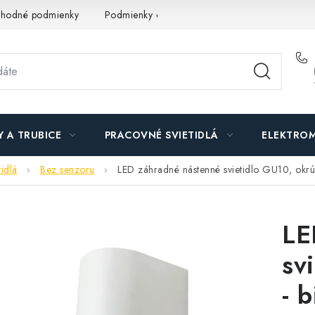
hodné podmienky
Podmienky ochrany osobných údajov
O n
Y A TRUBICE
PRACOVNÉ SVIETIDLÁ
ELEKTROM
idlá
Bez senzoru
LED záhradné nástenné svietidlo GU10, okrúh
LE
sv
- b