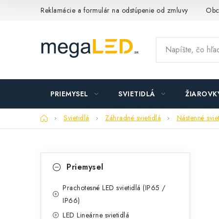
Prejsť
Reklamácie a formulár na odstúpenie od zmluvy
Obc
na
obsah
PRIEMYSEL
SVIETIDLÁ
ŽIAROVK
Domov
Svietidlá
Záhradné svietidlá
Nástenné sviet
B
K
Preskočiť
Priemysel
kategórie
a
o
t
Prachotesné LED svietidlá (IP65 /
č
IP66)
e
n
LED Lineárne svietidlá