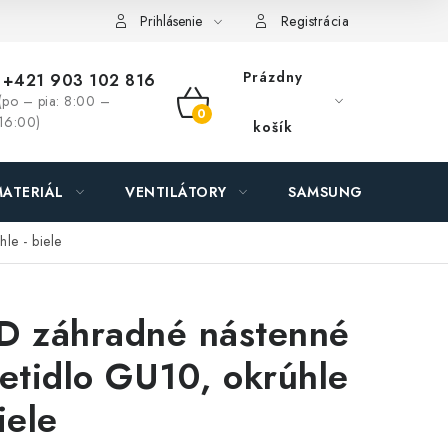
ás - MEGALED & JANTON Zákamenné
Zľavy pre profíkov
Hod
Prihlásenie
Registrácia
Prázdny
+421 903 102 816
(po – pia: 8:00 –
NÁKUPNÝ
16:00)
košík
KOŠÍK
ATERIÁL
VENTILÁTORY
SAMSUNG SVIETIDLÁ
le - biele
D záhradné nástenné
ietidlo GU10, okrúhle
iele