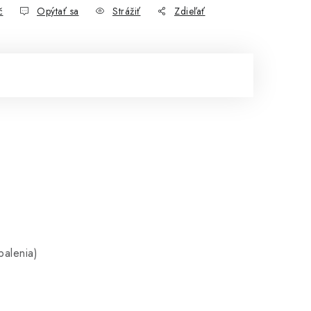
č
Opýtať sa
Strážiť
Zdieľať
balenia)