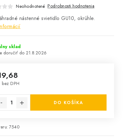
Podrobnosti hodnotenia
Neohodnotené
hradné nástenné svietidlo GU10, okrúhle.
informácií
lny sklad
21.8.2026
19,68
6 bez DPH
notková cena:
DO KOŠÍKA
aru:
7540