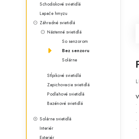
Schodiskové svietidlá
Lapače hmyzu
Záhradné svietidlá
Nástenné svietidlá
So senzorom
Bez senzoru
Solárne
Stĺpikové svietidlá
L
Zapichovacie svietidlá
Podlahové svietidlá
V
Bazénové svietidlá
•
•
Solárne svietidlá
•
Interiér
•
Exteriér