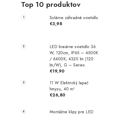
Top 10 produktov
Solárne záhradné svietidlo
€3,98
LED lineárne svietidlo 36
W, 120cm, IP65 – 4500K
/ 6400K, 4320 lm (120
lm/W), G – Series
€19,90
11 W Elektrický lapač
hmyzu, 40 m²
€26,80
Montážne klipy pre LED