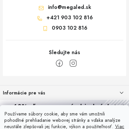
info
@
megaled.sk
+421 903 102 816
0903 102 816
Z
á
Informácie pre vás
p
ä
Reklamácie a formulár na odstúpenie od zmluvy
10% zľava
na prvú objednávku
Prijímame online platby
t
Používame súbory cookie, aby sme vám umožnili
Obchodné podmienky
Prihláste sa a
získajte
zľavu aj praktické tipy,
vďaka ktorým
i
pohodlné prehliadanie webovej stránky a vďaka analýze
budete svietiť lepšie a platiť menej.
Blog
e
Podmienky ochrany osobných údajov
neustále zlepšovali jej funkcie, výkon a použiteľnosť.
Viac