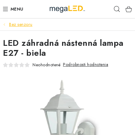
Prejsť
Hľad
na
obsah
Bez senzoru
PRIEMYSEL
LED záhradná nástenná lampa
SVIETIDLÁ
E27 - biela
ŽIAROVKY A TRUBICE
Podrobnosti hodnotenia
Neohodnotené
PRACOVNÉ SVIETIDLÁ
ELEKTROMATERIÁL
VENTILÁTORY
SAMSUNG SVIETIDLÁ