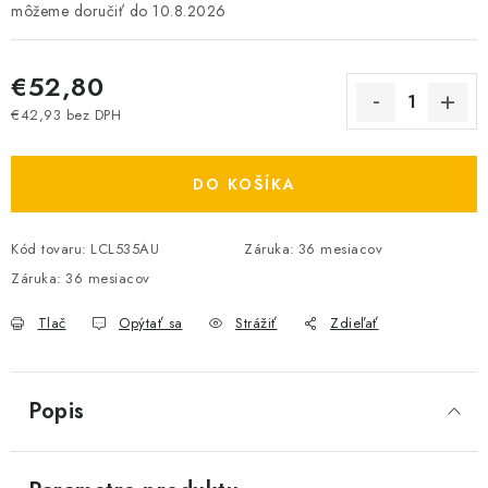
10.8.2026
€52,80
€42,93 bez DPH
Jednotková cena:
DO KOŠÍKA
Kód tovaru:
LCL535AU
Záruka
:
36 mesiacov
Záruka
:
36 mesiacov
Tlač
Opýtať sa
Strážiť
Zdieľať
Popis