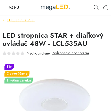
Prejsť
Hľad
na
obsah
LED LCL5 SERIES
PRIEMYSEL
LED stropnica STAR + diaľkový
SVIETIDLÁ
ovládač 48W - LCL535AU
ŽIAROVKY A TRUBICE
Podrobnosti hodnotenia
Neohodnotené
PRACOVNÉ SVIETIDLÁ
Tip
ELEKTROMATERIÁL
Odporúčame
3 ročná záruka
VENTILÁTORY
SAMSUNG SVIETIDLÁ