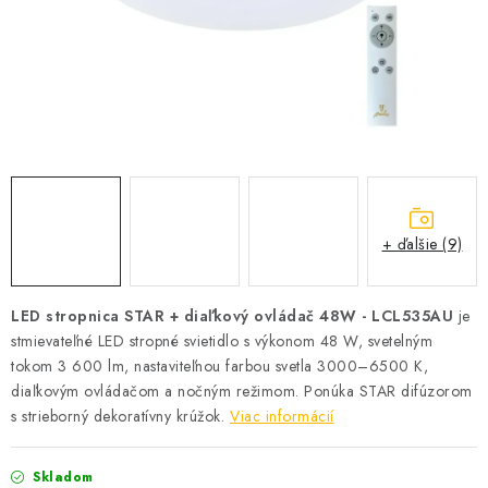
SOLÁRNE SYSTÉMY
SEZÓNNE VÝPREDAJE POĽNOPOTREBY
DOM A ZÁHRADA
OBCHODNÉ PODMIENKY
KONTAKTY
+ ďalšie (9)
O NÁS - MEGALED & JANTON ZÁKAMENNÉ
LED stropnica STAR + diaľkový ovládač 48W - LCL535AU
je
stmievateľné LED stropné svietidlo s výkonom 48 W, svetelným
Reklamácie a formulár na odstúpenie od zmluvy
tokom 3 600 lm, nastaviteľnou farbou svetla 3000–6500 K,
Obchodné podmienky
Podmienky ochrany osobných údajov
diaľkovým ovládačom a nočným režimom. Ponúka STAR difúzorom
O nás - MEGALED & JANTON Zákamenné
s strieborný dekoratívny krúžok.
Viac informácií
Zľavy pre profíkov
Hodnotenie obchodu
Moja objednávka
Skladom