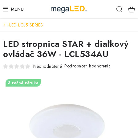
Prejsť
Hľad
na
obsah
LED LCL5 SERIES
PRIEMYSEL
LED stropnica STAR + diaľkový
SVIETIDLÁ
ovládač 36W - LCL534AU
ŽIAROVKY A TRUBICE
Podrobnosti hodnotenia
Neohodnotené
PRACOVNÉ SVIETIDLÁ
3 ročná záruka
ELEKTROMATERIÁL
VENTILÁTORY
SAMSUNG SVIETIDLÁ