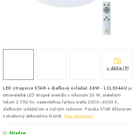
SOLÁRNE SYSTÉMY
SEZÓNNE VÝPREDAJE POĽNOPOTREBY
DOM A ZÁHRADA
OBCHODNÉ PODMIENKY
KONTAKTY
+ ďalšie (9)
O NÁS - MEGALED & JANTON ZÁKAMENNÉ
LED stropnica STAR + diaľkový ovládač 36W - LCL534AU
je
stmievateľné LED stropné svietidlo s výkonom 36 W, svetelným
Reklamácie a formulár na odstúpenie od zmluvy
tokom 2 700 lm, nastaviteľnou farbou svetla 3000–6500 K,
Obchodné podmienky
Podmienky ochrany osobných údajov
diaľkovým ovládačom a nočným režimom. Ponúka STAR difúzorom
O nás - MEGALED & JANTON Zákamenné
s strieborný dekoratívny krúžok.
Viac informácií
Zľavy pre profíkov
Hodnotenie obchodu
Moja objednávka
Skladom