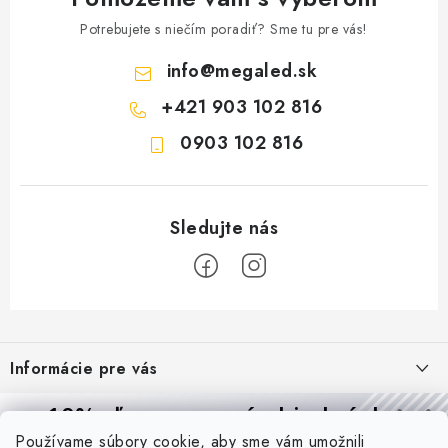
Potrebujete s niečím poradiť? Sme tu pre vás!
info
@
megaled.sk
+421 903 102 816
0903 102 816
Z
á
Informácie pre vás
p
ä
Reklamácie a formulár na odstúpenie od zmluvy
10% zľava
na prvú objednávku
Prijímame online platby
t
Používame súbory cookie, aby sme vám umožnili
Obchodné podmienky