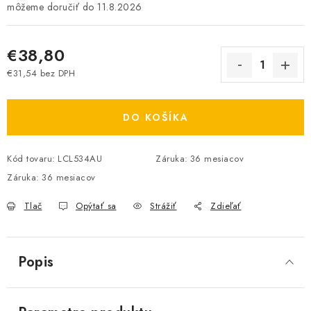
11.8.2026
€38,80
€31,54 bez DPH
Jednotková cena:
DO KOŠÍKA
Kód tovaru:
LCL534AU
Záruka
:
36 mesiacov
Záruka
:
36 mesiacov
Tlač
Opýtať sa
Strážiť
Zdieľať
Popis