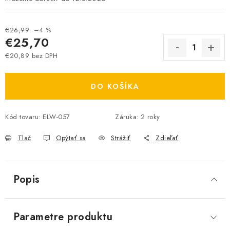
€26,99
–4 %
€25,70
€20,89 bez DPH
Jednotková cena:
DO KOŠÍKA
Kód tovaru:
ELW-057
Záruka
:
2 roky
Tlač
Opýtať sa
Strážiť
Zdieľať
Popis
Parametre produktu