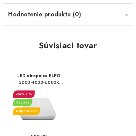
Hodnotenie produktu (0)
Súvisiaci tovar
LED stropnica ELPO
3000-4000-6000K
3CCT 12W/1000lm
8 %
štvorec IP54
Novinka
Odporúčame