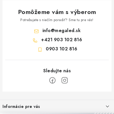
Pomôžeme vám s výberom
Potrebujete s niečím poradiť? Sme tu pre vás!
info
@
megaled.sk
+421 903 102 816
0903 102 816
Z
á
Informácie pre vás
p