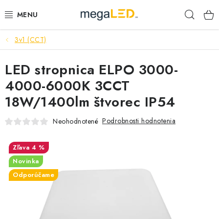
Prejsť
Hľad
na
obsah
3v1 (CCT)
PRIEMYSEL
LED stropnica ELPO 3000-
SVIETIDLÁ
4000-6000K 3CCT
ŽIAROVKY A TRUBICE
18W/1400lm štvorec IP54
PRACOVNÉ SVIETIDLÁ
Podrobnosti hodnotenia
Neohodnotené
ELEKTROMATERIÁL
4 %
Novinka
VENTILÁTORY
Odporúčame
SAMSUNG SVIETIDLÁ