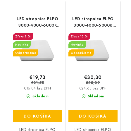
LED stropnica ELPO
LED stropnica ELPO
3000-4000-6000K
3000-4000-6000K
3CCT 12W/1000lm
3CCT 24W/1900lm
8 %
13 %
štvorec IP54
štvorec IP54
Novinka
Novinka
Odporúčame
Odporúčame
€19,73
€30,30
€21,55
€35,09
€16,04 bez DPH
€24,63 bez DPH
Skladom
Skladom
DO KOŠÍKA
DO KOŠÍKA
LED stropnica ELPO
LED stropnica ELPO