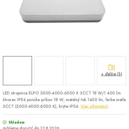
SOLÁRNE SYSTÉMY
SEZÓNNE VÝPREDAJE POĽNOPOTREBY
DOM A ZÁHRADA
OBCHODNÉ PODMIENKY
KONTAKTY
+ ďalšie (3)
O NÁS - MEGALED & JANTON ZÁKAMENNÉ
Reklamácie a formulár na odstúpenie od zmluvy
LED stropnica ELPO 3000-4000-6000 K 3CCT 18 W/1 400 lm
štvorec IP54 ponúka príkon 18 W, svetelný tok 1400 lm, farba svetla
Obchodné podmienky
Podmienky ochrany osobných údajov
3CCT (3000-4000-6000 K), krytie IP54.
Viac informácií
O nás - MEGALED & JANTON Zákamenné
Zľavy pre profíkov
Hodnotenie obchodu
Moja objednávka
Skladom
12.8.2026