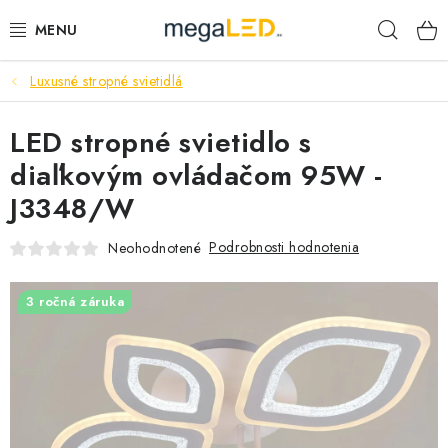
Prejsť
Hľad
na
obsah
Luxusné stropné svietidlá
PRIEMYSEL
LED stropné svietidlo s
SVIETIDLÁ
diaľkovým ovládačom 95W -
ŽIAROVKY A TRUBICE
J3348/W
PRACOVNÉ SVIETIDLÁ
Podrobnosti hodnotenia
Neohodnotené
ELEKTROMATERIÁL
3 ročná záruka
VENTILÁTORY
SAMSUNG SVIETIDLÁ