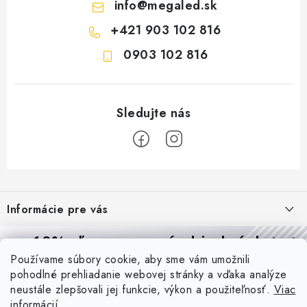
info
@
megaled.sk
+421 903 102 816
0903 102 816
Z
á
Informácie pre vás
p
ä
Reklamácie a formulár na odstúpenie od zmluvy
10% zľava
na prvú objednávku
Prijímame online platby
t
Používame súbory cookie, aby sme vám umožnili
Obchodné podmienky
Prihláste sa a
získajte
zľavu aj praktické tipy,
vďaka ktorým
i
pohodlné prehliadanie webovej stránky a vďaka analýze
budete svietiť lepšie a platiť menej.
Blog
e
Podmienky ochrany osobných údajov
neustále zlepšovali jej funkcie, výkon a použiteľnosť.
Viac
informácií
PIR vs. mikrovlnný senzor: ktorý je lepší a kedy ho použiť? +