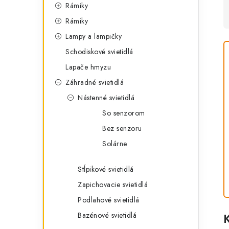
Rámiky
Rámiky
Lampy a lampičky
Schodiskové svietidlá
Lapače hmyzu
Záhradné svietidlá
Nástenné svietidlá
So senzorom
Bez senzoru
Solárne
Stĺpikové svietidlá
Zapichovacie svietidlá
Podlahové svietidlá
Bazénové svietidlá