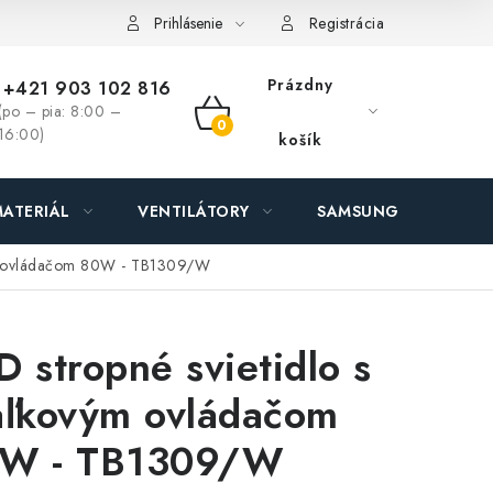
ás - MEGALED & JANTON Zákamenné
Zľavy pre profíkov
Hod
Prihlásenie
Registrácia
Prázdny
+421 903 102 816
(po – pia: 8:00 –
NÁKUPNÝ
16:00)
košík
KOŠÍK
ATERIÁL
VENTILÁTORY
SAMSUNG SVIETIDLÁ
vým ovládačom 80W - TB1309/W
D stropné svietidlo s
aľkovým ovládačom
W - TB1309/W