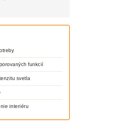
otreby
orovaných funkcií
enzitu svetla
e
nie interiéru