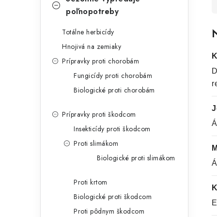
poľnopotreby
N
Totálne herbicídy
Hnojivá na zemiaky
K
Prípravky proti chorobám
D
Fungicídy proti chorobám
r
Biologické proti chorobám
J
Prípravky proti škodcom
Á
Insekticídy proti škodcom
Proti slimákom
M
Biologické proti slimákom
Á
Proti krtom
K
Biologické proti škodcom
E
Proti pôdnym škodcom