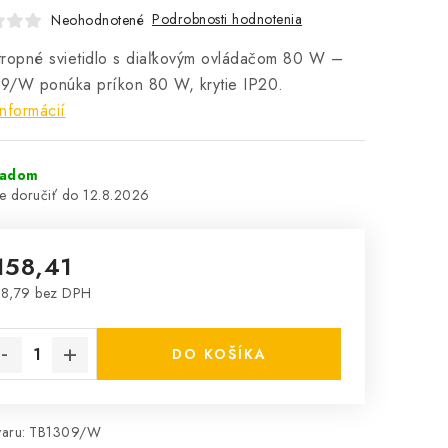
Podrobnosti hodnotenia
Neohodnotené
ropné svietidlo s diaľkovým ovládačom 80 W –
9/W ponúka príkon 80 W, krytie IP20.
informácií
ladom
12.8.2026
158,41
8,79 bez DPH
notková cena:
DO KOŠÍKA
aru:
TB1309/W