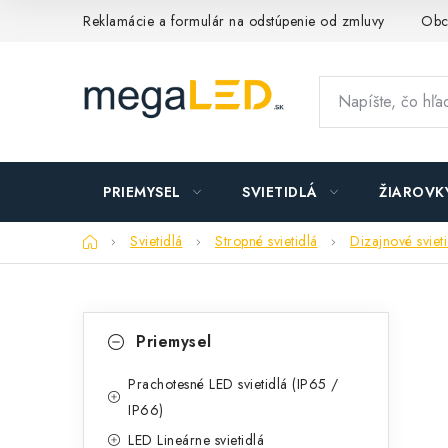
Prejsť
Reklamácie a formulár na odstúpenie od zmluvy
Obc
na
obsah
PRIEMYSEL
SVIETIDLÁ
ŽIAROVK
Domov
Svietidlá
Stropné svietidlá
Dizajnové sviet
B
K
Preskočiť
Priemysel
kategórie
a
o
t
Prachotesné LED svietidlá (IP65 /
č
IP66)
e
n
LED Lineárne svietidlá