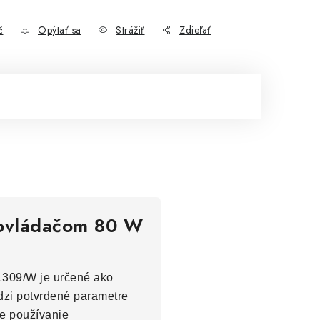
č
Opýtať sa
Strážiť
Zdieľať
m ovládačom 80 W
1309/W je určené ako
edzi potvrdené parametre
je používanie