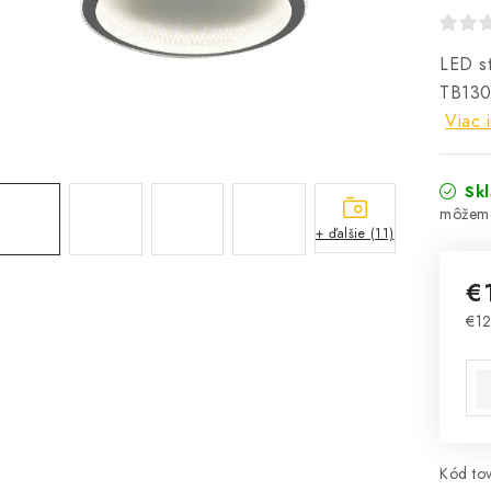
LED st
TB130
Viac 
Sk
+ ďalšie (11)
€
€12
Jed
Kód tov