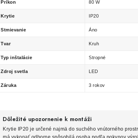
Príkon
80 W
Krytie
IP20
Stmievanie
Áno
Tvar
Kruh
Typ inštalácie
Stropné
Zdroj svetla
LED
Záruka
3 rokov
Dôležité upozornenie k montáži
Krytie IP20 je určené najmä do suchého vnútorného prostr
má vykonať odborne spôsobilá osoba podľa pokynov výro