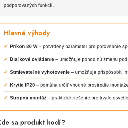
podporovaných funkcií.
Hlavné výhody
✓
Príkon 80 W
– potvrdený parameter pre porovnanie sp
✓
Diaľkové ovládanie
– umožňuje pohodlnú zmenu podp
✓
Stmievateľné vyhotovenie
– umožňuje prispôsobiť int
✓
Krytie IP20
– pomáha určiť vhodné prostredie montáž
✓
Stropná montáž
– praktické riešenie pre trvalé osvetle
Kde sa produkt hodí?