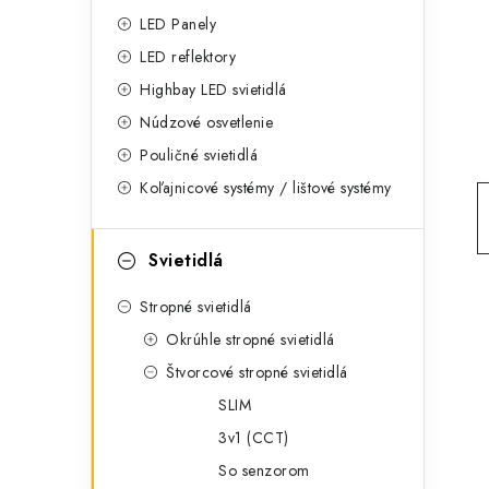
g
ý
LED Panely
ó
LED reflektory
p
r
Highbay LED svietidlá
a
i
Núdzové osvetlenie
e
n
Pouličné svietidlá
Koľajnicové systémy / lištové systémy
e
l
Svietidlá
Stropné svietidlá
Okrúhle stropné svietidlá
Štvorcové stropné svietidlá
SLIM
3v1 (CCT)
So senzorom