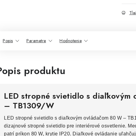
Tla
Popis
Parametre
Hodnotenie
Popis produktu
LED stropné svietidlo s diaľkový
– TB1309/W
LED stropné svietidlo s diaľkovým ovládačom 80 W – TB
dizajnové stropné svietidlo pre interiérové osvetlenie. M
patrí príkon 80 W, krytie IP20. Diaľkové ovládanie uľahču