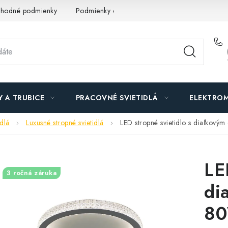
hodné podmienky
Podmienky ochrany osobných údajov
O n
Y A TRUBICE
PRACOVNÉ SVIETIDLÁ
ELEKTROM
idlá
Luxusné stropné svietidlá
LED stropné svietidlo s diaľko
LE
3 ročná záruka
di
80