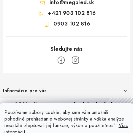
info
@
megaled.sk
+421 903 102 816
0903 102 816
Z
á
Informácie pre vás
p
ä
Reklamácie a formulár na odstúpenie od zmluvy
10% zľava
na prvú objednávku
Prijímame online platby
t
Používame súbory cookie, aby sme vám umožnili
Obchodné podmienky
Prihláste sa a
získajte
zľavu aj praktické tipy,
vďaka ktorým
i
pohodlné prehliadanie webovej stránky a vďaka analýze
budete svietiť lepšie a platiť menej.
Blog
e
Podmienky ochrany osobných údajov
neustále zlepšovali jej funkcie, výkon a použiteľnosť.
Viac
informácií
PIR vs. mikrovlnný senzor: ktorý je lepší a kedy ho použiť? +