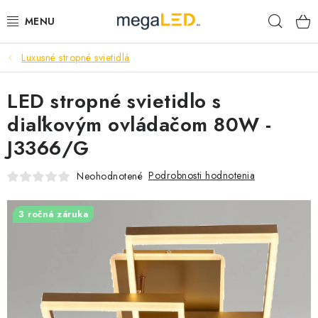
Prejsť
Hľad
na
obsah
Luxusné stropné svietidlá
PRIEMYSEL
LED stropné svietidlo s
SVIETIDLÁ
diaľkovým ovládačom 80W -
ŽIAROVKY A TRUBICE
J3366/G
PRACOVNÉ SVIETIDLÁ
Podrobnosti hodnotenia
Neohodnotené
ELEKTROMATERIÁL
3 ročná záruka
VENTILÁTORY
SAMSUNG SVIETIDLÁ