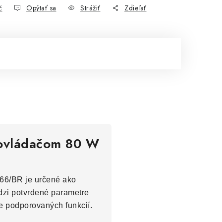
č
Opýtať sa
Strážiť
Zdieľať
m ovládačom 80 W
366/BR je určené ako
edzi potvrdené parametre
e podporovaných funkcií.