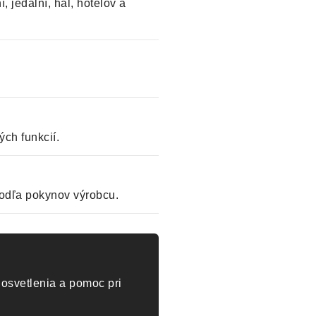
, jedální, hál, hotelov a
ch funkcií.
odľa pokynov výrobcu.
osvetlenia a pomoc pri