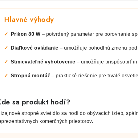
Hlavné výhody
✓
Príkon 80 W
– potvrdený parameter pre porovnanie sp
✓
Diaľkové ovládanie
– umožňuje pohodlnú zmenu podp
✓
Stmievateľné vyhotovenie
– umožňuje prispôsobiť int
✓
Stropná montáž
– praktické riešenie pre trvalé osvetle
Kde sa produkt hodí?
izajnové stropné svietidlo sa hodí do obývacích izieb, spální
eprezentatívnych komerčných priestorov.