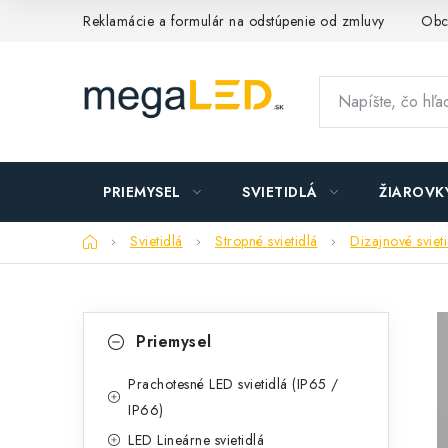
Prejsť
Reklamácie a formulár na odstúpenie od zmluvy
Obc
na
obsah
PRIEMYSEL
SVIETIDLÁ
ŽIAROVK
Domov
Svietidlá
Stropné svietidlá
Dizajnové sviet
B
K
Preskočiť
Priemysel
kategórie
a
o
t
Prachotesné LED svietidlá (IP65 /
č
IP66)
e
n
LED Lineárne svietidlá