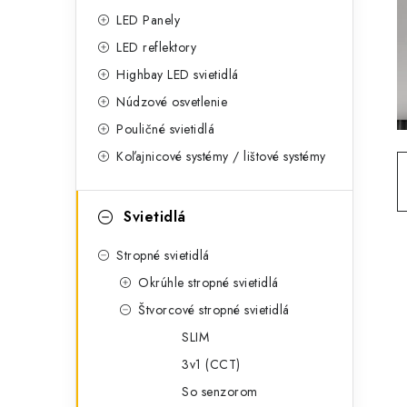
g
ý
LED Panely
ó
LED reflektory
p
r
Highbay LED svietidlá
a
i
Núdzové osvetlenie
e
n
Pouličné svietidlá
Koľajnicové systémy / lištové systémy
e
l
Svietidlá
Stropné svietidlá
Okrúhle stropné svietidlá
Štvorcové stropné svietidlá
SLIM
3v1 (CCT)
So senzorom