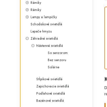
Rámiky
Rámiky
Lampy a lampičky
Schodiskové svietidlá
Lapače hmyzu
Záhradné svietidlá
Nástenné svietidlá
So senzorom
Bez senzoru
Solárne
Stĺpikové svietidlá
Zapichovacie svietidlá
D
Podlahové svietidlá
r
Bazénové svietidlá