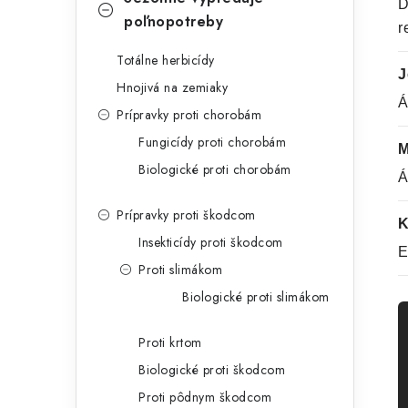
D
poľnopotreby
r
Totálne herbicídy
J
Hnojivá na zemiaky
Á
Prípravky proti chorobám
Fungicídy proti chorobám
M
Biologické proti chorobám
Á
Prípravky proti škodcom
K
Insekticídy proti škodcom
E
Proti slimákom
Biologické proti slimákom
Proti krtom
Biologické proti škodcom
Proti pôdnym škodcom