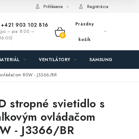
ás - MEGALED & JANTON Zákamenné
Zľavy pre profíkov
Hod
Prihlásenie
Registrácia
Prázdny
+421 903 102 816
(po – pia: 8:00 –
NÁKUPNÝ
16:00)
košík
KOŠÍK
ATERIÁL
VENTILÁTORY
SAMSUNG SVIETIDLÁ
ým ovládačom 80W - J3366/BR
D stropné svietidlo s
aľkovým ovládačom
W - J3366/BR