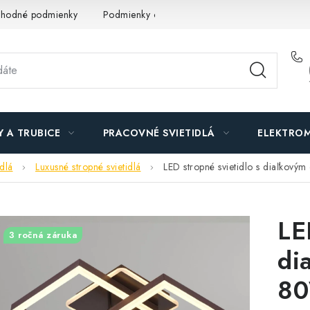
hodné podmienky
Podmienky ochrany osobných údajov
O n
Y A TRUBICE
PRACOVNÉ SVIETIDLÁ
ELEKTROM
idlá
Luxusné stropné svietidlá
LED stropné svietidlo s diaľkov
LE
3 ročná záruka
di
80