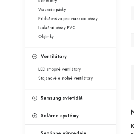
Konektory
Viazacie pásky
Príslušenstvo pre viazacie pásky
Izolačné pásky PVC
Objímky
Ventilátory
LED stropné ventilátory
Stojanové a stolné ventilátory
Samsung svietidlá
N
Solárne systémy
K
Sezónne výpredaje