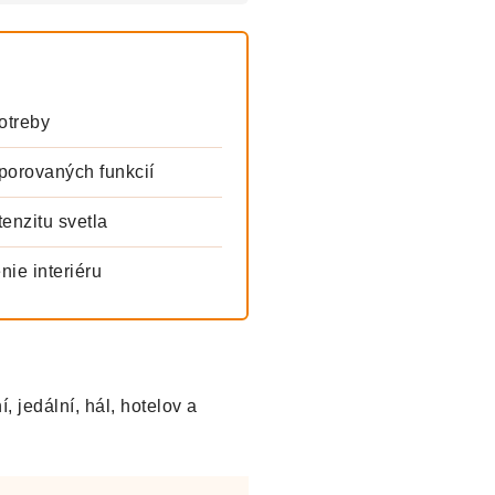
otreby
orovaných funkcií
enzitu svetla
nie interiéru
, jedální, hál, hotelov a