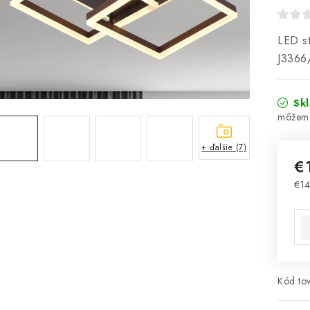
LED st
J3366
Sk
+ ďalšie (7)
€
€1
Jed
Kód tov