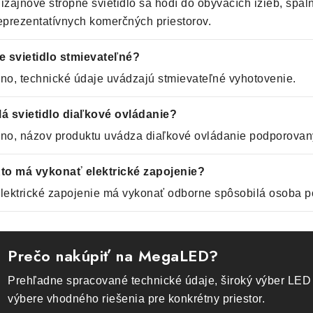
izajnové stropné svietidlo sa hodí do obývacích izieb, spální
eprezentatívnych komerčných priestorov.
e svietidlo stmievateľné?
no, technické údaje uvádzajú stmievateľné vyhotovenie.
á svietidlo diaľkové ovládanie?
no, názov produktu uvádza diaľkové ovládanie podporovaný
to má vykonať elektrické zapojenie?
lektrické zapojenie má vykonať odborne spôsobilá osoba p
Prečo nakúpiť na MegaLED?
Prehľadne spracované technické údaje, široký výber LED 
výbere vhodného riešenia pre konkrétny priestor.