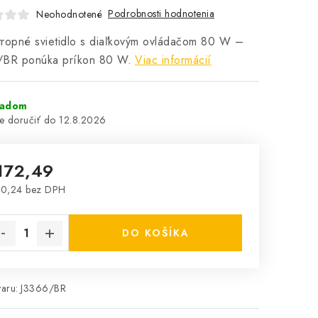
Podrobnosti hodnotenia
Neohodnotené
ropné svietidlo s diaľkovým ovládačom 80 W –
/BR ponúka príkon 80 W.
Viac informácií
ladom
12.8.2026
172,49
40,24 bez DPH
notková cena:
DO KOŠÍKA
aru:
J3366/BR