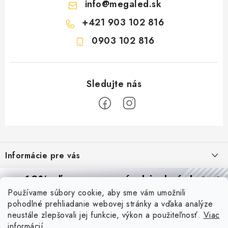
info
@
megaled.sk
+421 903 102 816
0903 102 816
Z
á
Informácie pre vás
p
ä
Reklamácie a formulár na odstúpenie od zmluvy
10% zľava
na prvú objednávku
Prijímame online platby
t
Používame súbory cookie, aby sme vám umožnili
Obchodné podmienky
Prihláste sa a
získajte
zľavu aj praktické tipy,
vďaka ktorým
i
pohodlné prehliadanie webovej stránky a vďaka analýze
budete svietiť lepšie a platiť menej.
Blog
e
Podmienky ochrany osobných údajov
neustále zlepšovali jej funkcie, výkon a použiteľnosť.
Viac
informácií
PIR vs. mikrovlnný senzor: ktorý je lepší a kedy ho použiť? +