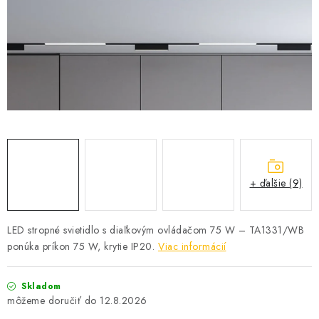
SOLÁRNE SYSTÉMY
SEZÓNNE VÝPREDAJE POĽNOPOTREBY
DOM A ZÁHRADA
OBCHODNÉ PODMIENKY
KONTAKTY
+ ďalšie (9)
O NÁS - MEGALED & JANTON ZÁKAMENNÉ
Reklamácie a formulár na odstúpenie od zmluvy
LED stropné svietidlo s diaľkovým ovládačom 75 W – TA1331/WB
ponúka príkon 75 W, krytie IP20.
Viac informácií
Obchodné podmienky
Podmienky ochrany osobných údajov
O nás - MEGALED & JANTON Zákamenné
Skladom
Zľavy pre profíkov
Hodnotenie obchodu
Moja objednávka
12.8.2026