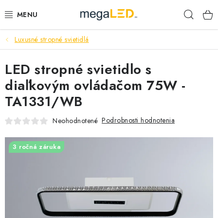
Prejsť
Hľad
na
obsah
Luxusné stropné svietidlá
PRIEMYSEL
LED stropné svietidlo s
SVIETIDLÁ
diaľkovým ovládačom 75W -
ŽIAROVKY A TRUBICE
TA1331/WB
PRACOVNÉ SVIETIDLÁ
Podrobnosti hodnotenia
Neohodnotené
ELEKTROMATERIÁL
3 ročná záruka
VENTILÁTORY
SAMSUNG SVIETIDLÁ