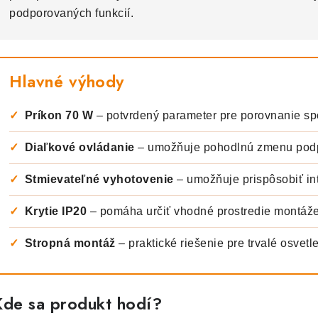
podporovaných funkcií.
Hlavné výhody
✓
Príkon 70 W
– potvrdený parameter pre porovnanie sp
✓
Diaľkové ovládanie
– umožňuje pohodlnú zmenu podp
✓
Stmievateľné vyhotovenie
– umožňuje prispôsobiť int
✓
Krytie IP20
– pomáha určiť vhodné prostredie montáž
✓
Stropná montáž
– praktické riešenie pre trvalé osvetle
Kde sa produkt hodí?