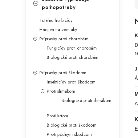
poľnopotreby
N
Totálne herbicídy
Hnojivá na zemiaky
K
Prípravky proti chorobám
D
Fungicídy proti chorobám
r
Biologické proti chorobám
J
Prípravky proti škodcom
Á
Insekticídy proti škodcom
Proti slimákom
M
Biologické proti slimákom
Á
Proti krtom
K
Biologické proti škodcom
E
Proti pôdnym škodcom