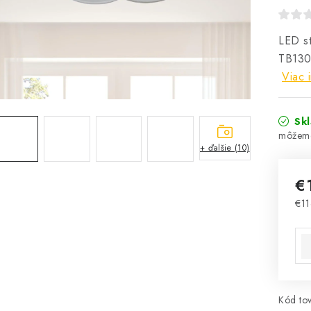
LED st
TB130
Viac 
Sk
+ ďalšie (10)
€
€1
Jed
Kód tov