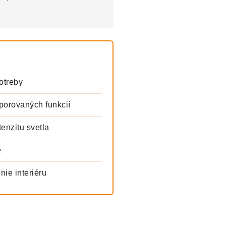
otreby
orovaných funkcií
enzitu svetla
e
nie interiéru