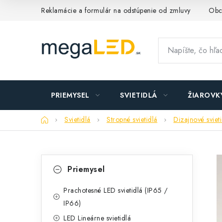
Prejsť
Reklamácie a formulár na odstúpenie od zmluvy
Obc
na
obsah
PRIEMYSEL
SVIETIDLÁ
ŽIAROVK
Domov
Svietidlá
Stropné svietidlá
Dizajnové sviet
B
K
Preskočiť
Priemysel
kategórie
a
o
t
Prachotesné LED svietidlá (IP65 /
č
IP66)
e
n
LED Lineárne svietidlá