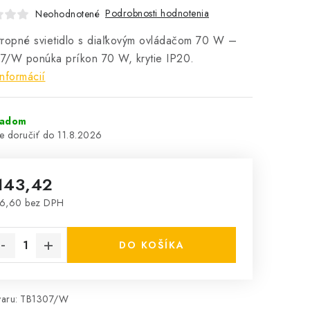
Podrobnosti hodnotenia
Neohodnotené
ropné svietidlo s diaľkovým ovládačom 70 W –
7/W ponúka príkon 70 W, krytie IP20.
informácií
ladom
11.8.2026
143,42
16,60 bez DPH
notková cena:
DO KOŠÍKA
aru:
TB1307/W