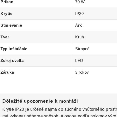
Príkon
70 W
Krytie
IP20
Stmievanie
Áno
Tvar
Kruh
Typ inštalácie
Stropné
Zdroj svetla
LED
Záruka
3 rokov
Dôležité upozornenie k montáži
Krytie IP20 je určené najmä do suchého vnútorného prostr
má vykonať odborne spôsobilá osoba podľa pokynov výro