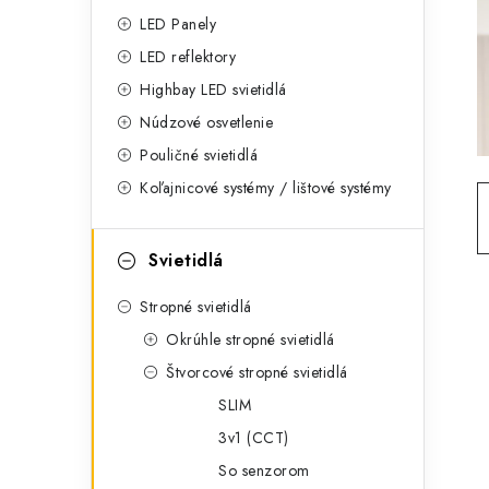
g
ý
LED Panely
ó
LED reflektory
p
r
Highbay LED svietidlá
a
i
Núdzové osvetlenie
e
n
Pouličné svietidlá
Koľajnicové systémy / lištové systémy
e
l
Svietidlá
Stropné svietidlá
Okrúhle stropné svietidlá
Štvorcové stropné svietidlá
SLIM
3v1 (CCT)
So senzorom