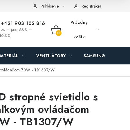
ás - MEGALED & JANTON Zákamenné
Zľavy pre profíkov
Hod
Prihlásenie
Registrácia
Prázdny
+421 903 102 816
(po – pia: 8:00 –
NÁKUPNÝ
16:00)
košík
KOŠÍK
ATERIÁL
VENTILÁTORY
SAMSUNG SVIETIDLÁ
vým ovládačom 70W - TB1307/W
D stropné svietidlo s
aľkovým ovládačom
W - TB1307/W