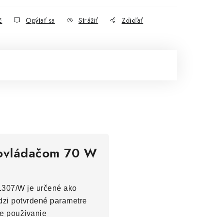
č
Opýtať sa
Strážiť
Zdieľať
m ovládačom 70 W
1307/W je určené ako
edzi potvrdené parametre
je používanie