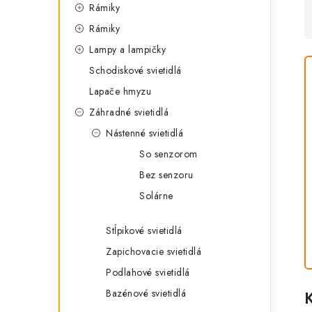
Rámiky
Rámiky
Lampy a lampičky
Schodiskové svietidlá
Lapače hmyzu
Záhradné svietidlá
Nástenné svietidlá
So senzorom
Bez senzoru
Solárne
Stĺpikové svietidlá
Zapichovacie svietidlá
Podlahové svietidlá
Bazénové svietidlá