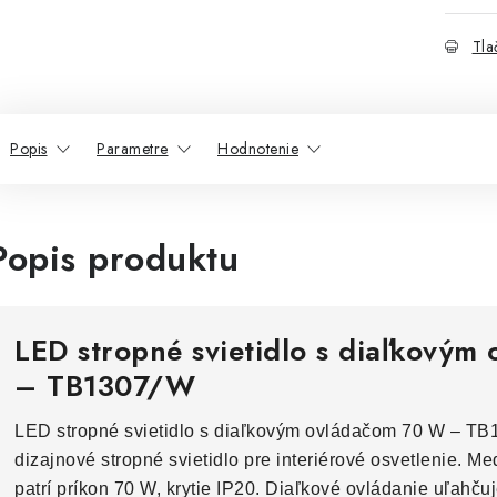
Tla
Popis
Parametre
Hodnotenie
Popis produktu
LED stropné svietidlo s diaľkový
– TB1307/W
LED stropné svietidlo s diaľkovým ovládačom 70 W – TB
dizajnové stropné svietidlo pre interiérové osvetlenie. M
patrí príkon 70 W, krytie IP20. Diaľkové ovládanie uľahču