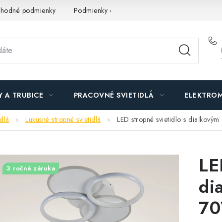
hodné podmienky
Podmienky ochrany osobných údajov
O n
Y A TRUBICE
PRACOVNÉ SVIETIDLÁ
ELEKTROM
idlá
Luxusné stropné svietidlá
LED stropné svietidlo s diaľko
LE
3 ročná záruka
di
70