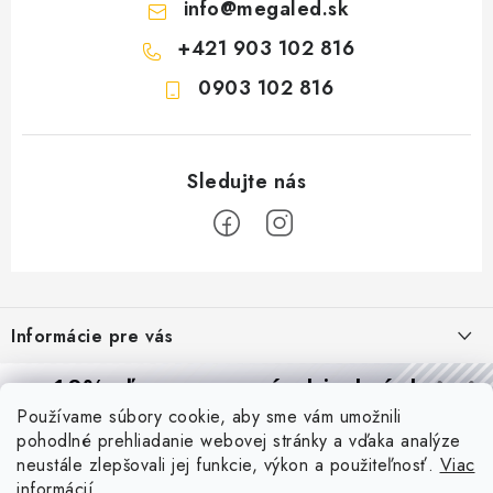
info
@
megaled.sk
+421 903 102 816
0903 102 816
Z
á
Informácie pre vás
p
ä
Reklamácie a formulár na odstúpenie od zmluvy
10% zľava
na prvú objednávku
Prijímame online platby
t
Používame súbory cookie, aby sme vám umožnili
Obchodné podmienky
Prihláste sa a
získajte
zľavu aj praktické tipy,
vďaka ktorým
i
pohodlné prehliadanie webovej stránky a vďaka analýze
budete svietiť lepšie a platiť menej.
Blog
e
Podmienky ochrany osobných údajov
neustále zlepšovali jej funkcie, výkon a použiteľnosť.
Viac
informácií
PIR vs. mikrovlnný senzor: ktorý je lepší a kedy ho použiť? +