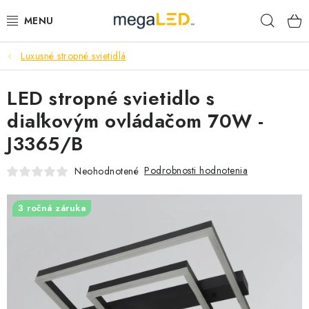
Prejsť
Hľad
na
obsah
Luxusné stropné svietidlá
PRIEMYSEL
LED stropné svietidlo s
SVIETIDLÁ
diaľkovým ovládačom 70W -
ŽIAROVKY A TRUBICE
J3365/B
PRACOVNÉ SVIETIDLÁ
Podrobnosti hodnotenia
Neohodnotené
ELEKTROMATERIÁL
3 ročná záruka
VENTILÁTORY
SAMSUNG SVIETIDLÁ