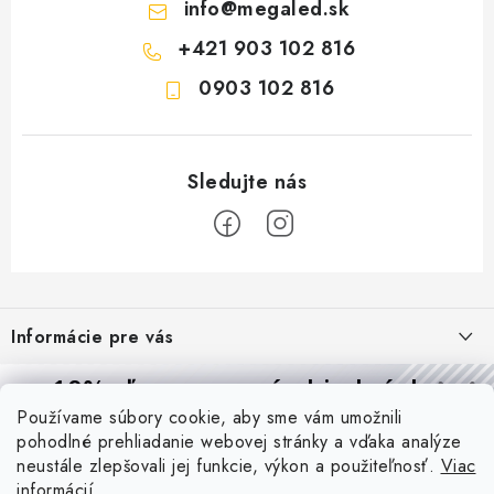
info
@
megaled.sk
+421 903 102 816
0903 102 816
Z
á
Informácie pre vás
p
ä
Reklamácie a formulár na odstúpenie od zmluvy
10% zľava
na prvú objednávku
Prijímame online platby
t
Používame súbory cookie, aby sme vám umožnili
Obchodné podmienky
Prihláste sa a
získajte
zľavu aj praktické tipy,
vďaka ktorým
i
pohodlné prehliadanie webovej stránky a vďaka analýze
budete svietiť lepšie a platiť menej.
Blog
e
Podmienky ochrany osobných údajov
neustále zlepšovali jej funkcie, výkon a použiteľnosť.
Viac
informácií
PIR vs. mikrovlnný senzor: ktorý je lepší a kedy ho použiť? +