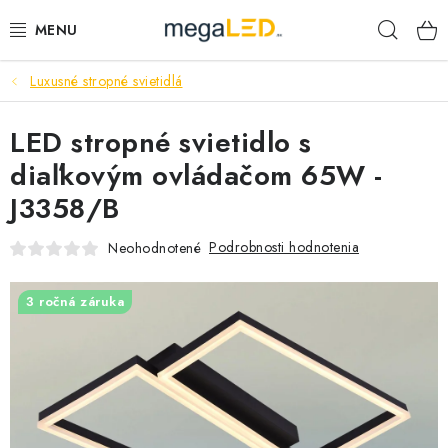
Prejsť
Hľad
na
obsah
Luxusné stropné svietidlá
PRIEMYSEL
LED stropné svietidlo s
SVIETIDLÁ
diaľkovým ovládačom 65W -
ŽIAROVKY A TRUBICE
J3358/B
PRACOVNÉ SVIETIDLÁ
Podrobnosti hodnotenia
Neohodnotené
ELEKTROMATERIÁL
3 ročná záruka
VENTILÁTORY
SAMSUNG SVIETIDLÁ