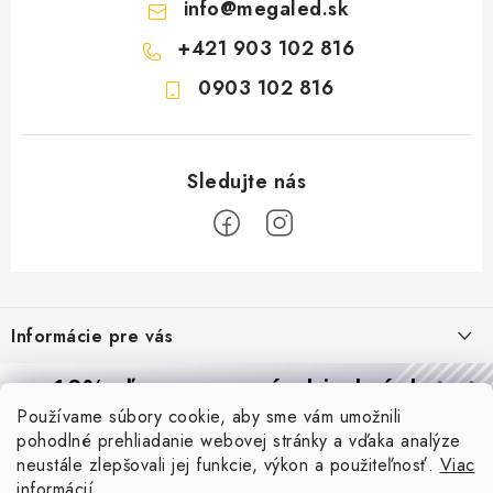
info
@
megaled.sk
+421 903 102 816
0903 102 816
Z
á
Informácie pre vás
p
ä
Reklamácie a formulár na odstúpenie od zmluvy
10% zľava
na prvú objednávku
Prijímame online platby
t
Používame súbory cookie, aby sme vám umožnili
Obchodné podmienky
Prihláste sa a
získajte
zľavu aj praktické tipy,
vďaka ktorým
i
pohodlné prehliadanie webovej stránky a vďaka analýze
budete svietiť lepšie a platiť menej.
Blog
e
Podmienky ochrany osobných údajov
neustále zlepšovali jej funkcie, výkon a použiteľnosť.
Viac
informácií
PIR vs. mikrovlnný senzor: ktorý je lepší a kedy ho použiť? +