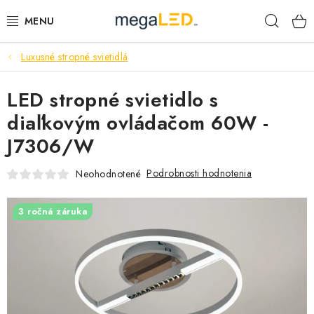
Prejsť
Hľad
na
obsah
Luxusné stropné svietidlá
PRIEMYSEL
LED stropné svietidlo s
SVIETIDLÁ
diaľkovým ovládačom 60W -
ŽIAROVKY A TRUBICE
J7306/W
PRACOVNÉ SVIETIDLÁ
Podrobnosti hodnotenia
Neohodnotené
ELEKTROMATERIÁL
3 ročná záruka
VENTILÁTORY
SAMSUNG SVIETIDLÁ