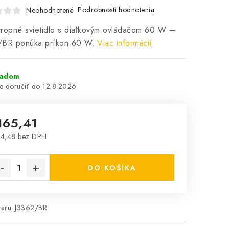
Podrobnosti hodnotenia
Neohodnotené
ropné svietidlo s diaľkovým ovládačom 60 W –
/BR ponúka príkon 60 W.
Viac informácií
ladom
12.8.2026
165,41
4,48 bez DPH
notková cena:
DO KOŠÍKA
aru:
J3362/BR