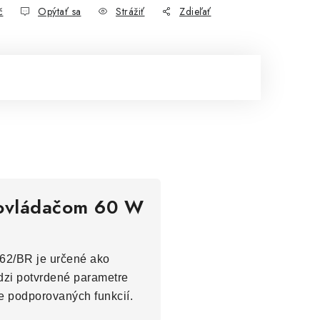
č
Opýtať sa
Strážiť
Zdieľať
m ovládačom 60 W
362/BR je určené ako
edzi potvrdené parametre
e podporovaných funkcií.