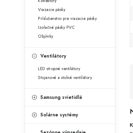
Konektory
Viazacie pásky
Príslušenstvo pre viazacie pásky
Izolačné pásky PVC
Objímky
Ventilátory
LED stropné ventilátory
Stojanové a stolné ventilátory
Samsung svietidlá
N
Solárne systémy
K
Sezónne výpredaje