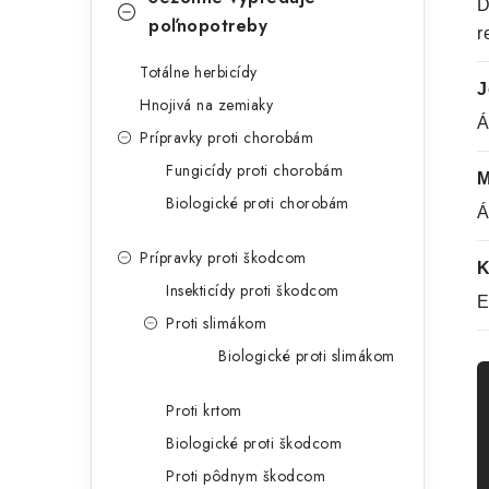
D
poľnopotreby
r
Totálne herbicídy
J
Hnojivá na zemiaky
Á
Prípravky proti chorobám
Fungicídy proti chorobám
M
Biologické proti chorobám
Á
Prípravky proti škodcom
K
Insekticídy proti škodcom
E
Proti slimákom
Biologické proti slimákom
Proti krtom
Biologické proti škodcom
Proti pôdnym škodcom