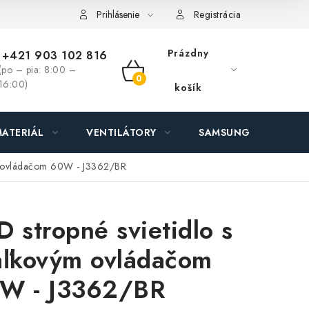
ás - MEGALED & JANTON Zákamenné
Zľavy pre profíkov
Hod
Prihlásenie
Registrácia
Prázdny
+421 903 102 816
(po – pia: 8:00 –
NÁKUPNÝ
16:00)
košík
KOŠÍK
ATERIÁL
VENTILÁTORY
SAMSUNG SVIETIDLÁ
ým ovládačom 60W - J3362/BR
D stropné svietidlo s
aľkovým ovládačom
W - J3362/BR