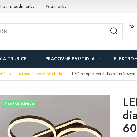
hodné podmienky
Podmienky ochrany osobných údajov
O n
Y A TRUBICE
PRACOVNÉ SVIETIDLÁ
ELEKTROM
idlá
Luxusné stropné svietidlá
LED stropné svietidlo s diaľkov
LE
3 ročná záruka
di
60