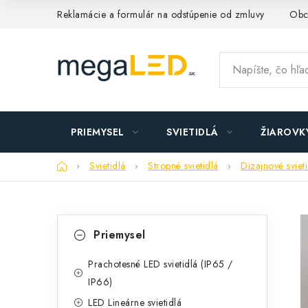
Prejsť
Reklamácie a formulár na odstúpenie od zmluvy
Obc
na
obsah
PRIEMYSEL
SVIETIDLÁ
ŽIAROVK
Domov
Svietidlá
Stropné svietidlá
Dizajnové sviet
B
K
Preskočiť
Priemysel
kategórie
a
o
t
Prachotesné LED svietidlá (IP65 /
č
IP66)
e
n
LED Lineárne svietidlá