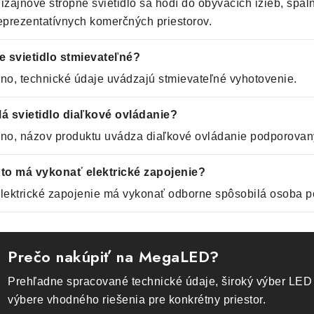
izajnové stropné svietidlo sa hodí do obývacích izieb, spální
eprezentatívnych komerčných priestorov.
e svietidlo stmievateľné?
no, technické údaje uvádzajú stmievateľné vyhotovenie.
á svietidlo diaľkové ovládanie?
no, názov produktu uvádza diaľkové ovládanie podporovaný
to má vykonať elektrické zapojenie?
lektrické zapojenie má vykonať odborne spôsobilá osoba p
Prečo nakúpiť na MegaLED?
Prehľadne spracované technické údaje, široký výber LED 
výbere vhodného riešenia pre konkrétny priestor.