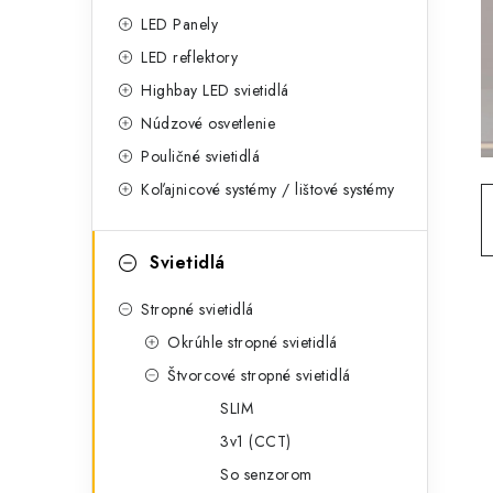
g
ý
LED Panely
ó
LED reflektory
p
r
Highbay LED svietidlá
a
i
Núdzové osvetlenie
e
n
Pouličné svietidlá
Koľajnicové systémy / lištové systémy
e
l
Svietidlá
Stropné svietidlá
Okrúhle stropné svietidlá
Štvorcové stropné svietidlá
SLIM
3v1 (CCT)
So senzorom