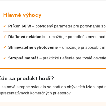
Hlavné výhody
✓
Príkon 60 W
– potvrdený parameter pre porovnanie sp
✓
Diaľkové ovládanie
– umožňuje pohodlnú zmenu podp
✓
Stmievateľné vyhotovenie
– umožňuje prispôsobiť int
✓
Stropná montáž
– praktické riešenie pre trvalé osvetle
Kde sa produkt hodí?
izajnové stropné svietidlo sa hodí do obývacích izieb, spální
eprezentatívnych komerčných priestorov.