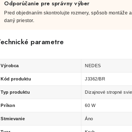
Odporúčanie pre správny výber
Pred objednaním skontrolujte rozmery, spôsob montáže a 
daný priestor.
Technické parametre
Výrobca
NEDES
Kód produktu
J3362/BR
Typ produktu
Dizajnové stropné svie
Príkon
60 W
Stmievanie
Áno
Tvar
Kruh