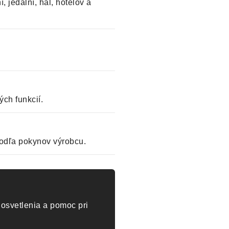
, jedální, hál, hotelov a
ch funkcií.
odľa pokynov výrobcu.
osvetlenia a pomoc pri