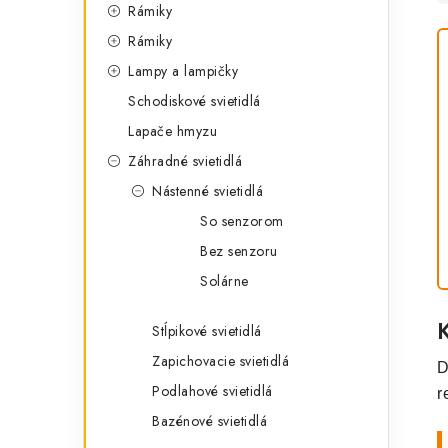
Rámiky
Rámiky
Lampy a lampičky
Schodiskové svietidlá
Lapače hmyzu
Záhradné svietidlá
Nástenné svietidlá
So senzorom
Bez senzoru
Solárne
Stĺpikové svietidlá
Zapichovacie svietidlá
D
Podlahové svietidlá
r
Bazénové svietidlá