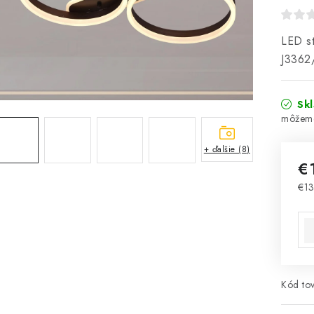
LED st
J3362
Sk
+ ďalšie (8)
€
€13
Jed
Kód tov