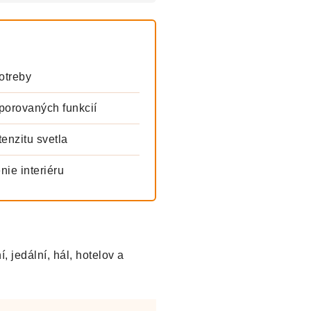
otreby
orovaných funkcií
enzitu svetla
nie interiéru
, jedální, hál, hotelov a