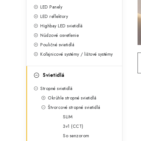
g
ý
LED Panely
ó
LED reflektory
p
r
Highbay LED svietidlá
a
i
Núdzové osvetlenie
e
n
Pouličné svietidlá
Koľajnicové systémy / lištové systémy
e
l
Svietidlá
Stropné svietidlá
Okrúhle stropné svietidlá
Štvorcové stropné svietidlá
SLIM
3v1 (CCT)
So senzorom