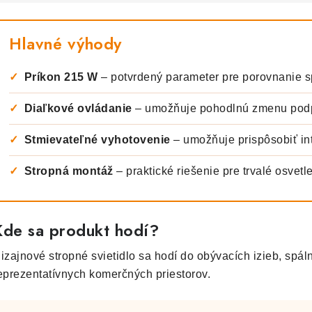
Hlavné výhody
✓
Príkon 215 W
– potvrdený parameter pre porovnanie s
✓
Diaľkové ovládanie
– umožňuje pohodlnú zmenu podp
✓
Stmievateľné vyhotovenie
– umožňuje prispôsobiť int
✓
Stropná montáž
– praktické riešenie pre trvalé osvetle
Kde sa produkt hodí?
izajnové stropné svietidlo sa hodí do obývacích izieb, spální
eprezentatívnych komerčných priestorov.