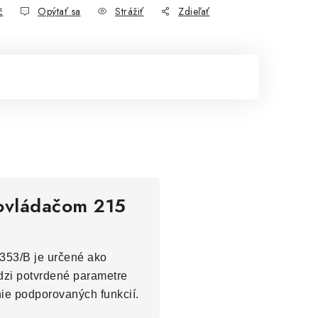
č
Opýtať sa
Strážiť
Zdieľať
 ovládačom 215
353/B je určené ako
edzi potvrdené parametre
nie podporovaných funkcií.