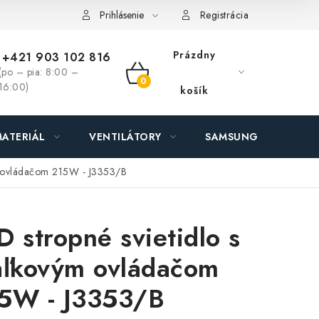
ás - MEGALED & JANTON Zákamenné
Zľavy pre profíkov
Hod
Prihlásenie
Registrácia
Prázdny
+421 903 102 816
(po – pia: 8:00 –
NÁKUPNÝ
16:00)
košík
KOŠÍK
ATERIÁL
VENTILÁTORY
SAMSUNG SVIETIDLÁ
ým ovládačom 215W - J3353/B
D stropné svietidlo s
aľkovým ovládačom
5W - J3353/B