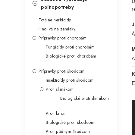
D
poľnopotreby
r
Totálne herbicídy
J
Hnojivá na zemiaky
Á
Prípravky proti chorobám
Fungicídy proti chorobám
M
Biologické proti chorobám
Á
Prípravky proti škodcom
K
Insekticídy proti škodcom
E
Proti slimákom
Biologické proti slimákom
Proti krtom
Biologické proti škodcom
Proti pôdnym škodcom