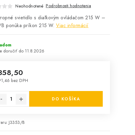
Podrobnosti hodnotenia
Neohodnotené
ropné svietidlo s diaľkovým ovládačom 215 W –
/B ponúka príkon 215 W.
Viac informácií
ladom
11.8.2026
358,50
91,46 bez DPH
notková cena:
DO KOŠÍKA
aru:
J3353/B