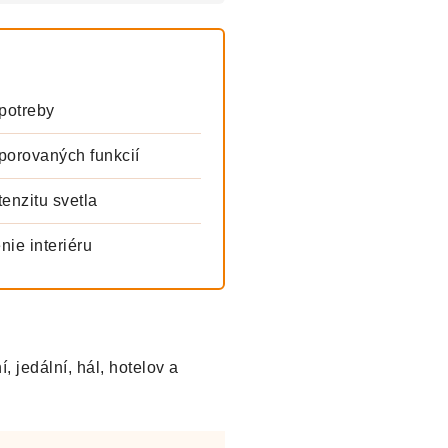
potreby
orovaných funkcií
enzitu svetla
nie interiéru
, jedální, hál, hotelov a