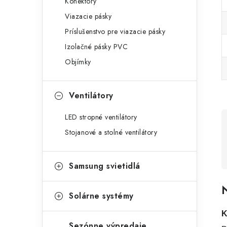
Konektory
Viazacie pásky
Príslušenstvo pre viazacie pásky
Izolačné pásky PVC
Objímky
Ventilátory
LED stropné ventilátory
Stojanové a stolné ventilátory
Samsung svietidlá
N
Solárne systémy
K
Sezónne výpredaje