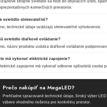
izajnové stropné svietidlo sa hodí do obývacích izieb, spální
eprezentatívnych komerčných priestorov.
e svietidlo stmievateľné?
no, technické údaje uvádzajú stmievateľné vyhotovenie.
á svietidlo diaľkové ovládanie?
no, názov produktu uvádza diaľkové ovládanie podporovaný
to má vykonať elektrické zapojenie?
lektrické zapojenie má vykonať odborne spôsobilá osoba p
Prečo nakúpiť na MegaLED?
Prehľadne spracované technické údaje, široký výber LED 
výbere vhodného riešenia pre konkrétny priestor.