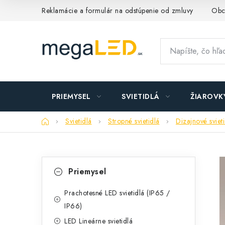
Prejsť
Reklamácie a formulár na odstúpenie od zmluvy
Obc
na
obsah
PRIEMYSEL
SVIETIDLÁ
ŽIAROVK
Domov
Svietidlá
Stropné svietidlá
Dizajnové sviet
B
K
Preskočiť
Priemysel
kategórie
a
o
t
Prachotesné LED svietidlá (IP65 /
č
IP66)
e
n
LED Lineárne svietidlá