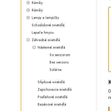
Rámiky
Rámiky
Lampy a lampičky
Schodiskové svietidlá
Lapače hmyzu
Záhradné svietidlá
Nástenné svietidlá
So senzorom
Bez senzoru
Solárne
Stĺpikové svietidlá
Zapichovacie svietidlá
D
Podlahové svietidlá
r
Bazénové svietidlá