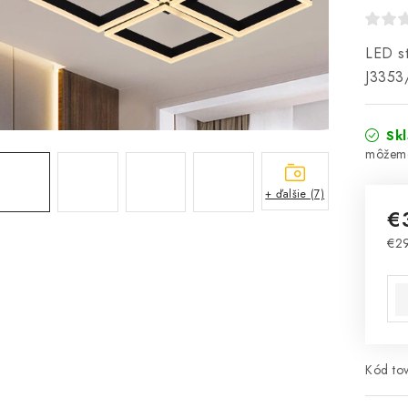
LED st
J3353
Sk
+ ďalšie (7)
€
€2
Jed
Kód tov