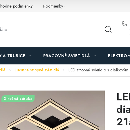
hodné podmienky
Podmienky ochrany osobných údajov
O n
Y A TRUBICE
PRACOVNÉ SVIETIDLÁ
ELEKTROM
idlá
Luxusné stropné svietidlá
LED stropné svietidlo s diaľkov
LE
3 ročná záruka
di
21