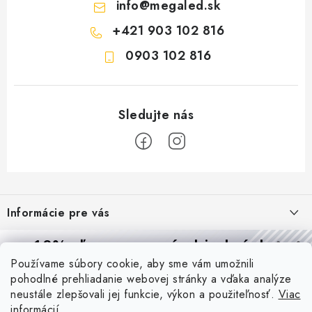
info
@
megaled.sk
+421 903 102 816
0903 102 816
Z
á
Informácie pre vás
p
ä
Reklamácie a formulár na odstúpenie od zmluvy
10% zľava
na prvú objednávku
Prijímame online platby
t
Používame súbory cookie, aby sme vám umožnili
Obchodné podmienky
Prihláste sa a
získajte
zľavu aj praktické tipy,
vďaka ktorým
i
pohodlné prehliadanie webovej stránky a vďaka analýze
budete svietiť lepšie a platiť menej.
Blog
e
Podmienky ochrany osobných údajov
neustále zlepšovali jej funkcie, výkon a použiteľnosť.
Viac
informácií
PIR vs. mikrovlnný senzor: ktorý je lepší a kedy ho použiť? +