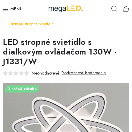
Prejsť
Hľad
na
obsah
Luxusné stropné svietidlá
PRIEMYSEL
LED stropné svietidlo s
SVIETIDLÁ
diaľkovým ovládačom 130W -
ŽIAROVKY A TRUBICE
J1331/W
PRACOVNÉ SVIETIDLÁ
Podrobnosti hodnotenia
Neohodnotené
ELEKTROMATERIÁL
3 ročná záruka
VENTILÁTORY
SAMSUNG SVIETIDLÁ