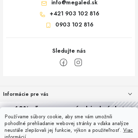
info
@
megaled.sk
+421 903 102 816
0903 102 816
Z
á
Informácie pre vás
p
ä
Reklamácie a formulár na odstúpenie od zmluvy
10% zľava
na prvú objednávku
Prijímame online platby
t
Používame súbory cookie, aby sme vám umožnili
Obchodné podmienky
Prihláste sa a
získajte
zľavu aj praktické tipy,
vďaka ktorým
i
pohodlné prehliadanie webovej stránky a vďaka analýze
budete svietiť lepšie a platiť menej.
Blog
e
Podmienky ochrany osobných údajov
neustále zlepšovali jej funkcie, výkon a použiteľnosť.
Viac
informácií
PIR vs. mikrovlnný senzor: ktorý je lepší a kedy ho použiť? +