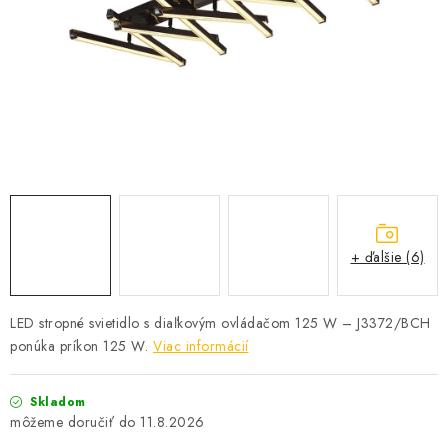
SOLÁRNE SYSTÉMY
SEZÓNNE VÝPREDAJE POĽNOPOTREBY
DOM A ZÁHRADA
OBCHODNÉ PODMIENKY
KONTAKTY
+ ďalšie (6)
O NÁS - MEGALED & JANTON ZÁKAMENNÉ
Reklamácie a formulár na odstúpenie od zmluvy
LED stropné svietidlo s diaľkovým ovládačom 125 W – J3372/BCH
ponúka príkon 125 W.
Viac informácií
Obchodné podmienky
Podmienky ochrany osobných údajov
O nás - MEGALED & JANTON Zákamenné
Skladom
Zľavy pre profíkov
Hodnotenie obchodu
Moja objednávka
11.8.2026