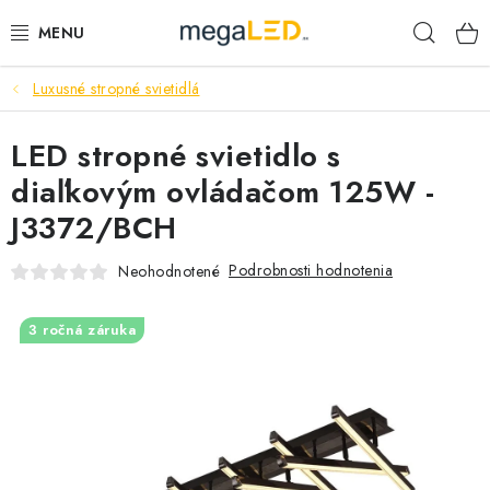
Prejsť
Hľad
na
obsah
Luxusné stropné svietidlá
PRIEMYSEL
LED stropné svietidlo s
SVIETIDLÁ
diaľkovým ovládačom 125W -
ŽIAROVKY A TRUBICE
J3372/BCH
PRACOVNÉ SVIETIDLÁ
Podrobnosti hodnotenia
Neohodnotené
ELEKTROMATERIÁL
3 ročná záruka
VENTILÁTORY
SAMSUNG SVIETIDLÁ