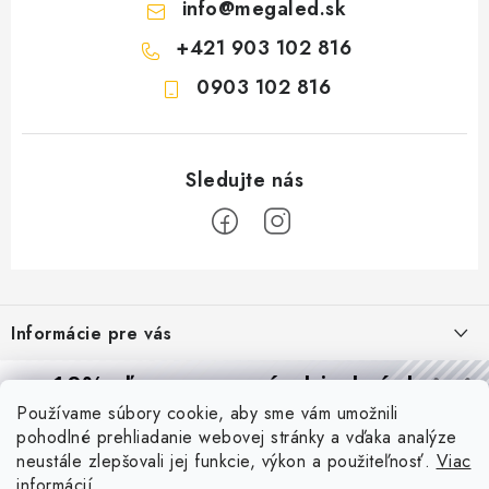
info
@
megaled.sk
+421 903 102 816
0903 102 816
Z
á
Informácie pre vás
p
ä
Reklamácie a formulár na odstúpenie od zmluvy
10% zľava
na prvú objednávku
Prijímame online platby
t
Používame súbory cookie, aby sme vám umožnili
Obchodné podmienky
Prihláste sa a
získajte
zľavu aj praktické tipy,
vďaka ktorým
i
pohodlné prehliadanie webovej stránky a vďaka analýze
budete svietiť lepšie a platiť menej.
Blog
e
Podmienky ochrany osobných údajov
neustále zlepšovali jej funkcie, výkon a použiteľnosť.
Viac
informácií
PIR vs. mikrovlnný senzor: ktorý je lepší a kedy ho použiť? +