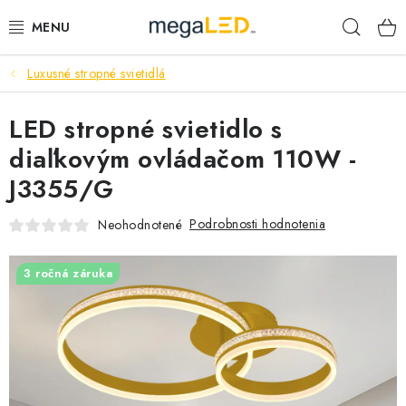
Prejsť
Hľad
na
obsah
Luxusné stropné svietidlá
PRIEMYSEL
LED stropné svietidlo s
SVIETIDLÁ
diaľkovým ovládačom 110W -
ŽIAROVKY A TRUBICE
J3355/G
PRACOVNÉ SVIETIDLÁ
Podrobnosti hodnotenia
Neohodnotené
ELEKTROMATERIÁL
3 ročná záruka
VENTILÁTORY
SAMSUNG SVIETIDLÁ