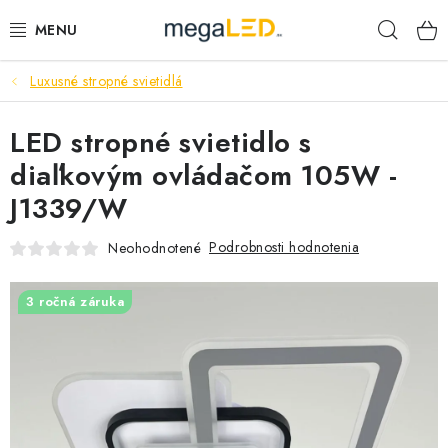
Prejsť
Hľad
na
obsah
Luxusné stropné svietidlá
PRIEMYSEL
LED stropné svietidlo s
SVIETIDLÁ
diaľkovým ovládačom 105W -
ŽIAROVKY A TRUBICE
J1339/W
PRACOVNÉ SVIETIDLÁ
Podrobnosti hodnotenia
Neohodnotené
ELEKTROMATERIÁL
3 ročná záruka
VENTILÁTORY
SAMSUNG SVIETIDLÁ