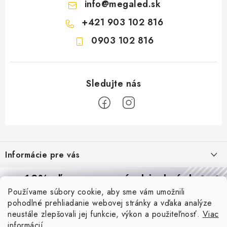
info
@
megaled.sk
+421 903 102 816
0903 102 816
Z
á
Informácie pre vás
p
ä
Reklamácie a formulár na odstúpenie od zmluvy
10% zľava
na prvú objednávku
Prijímame online platby
t
Používame súbory cookie, aby sme vám umožnili
Obchodné podmienky
Prihláste sa a
získajte
zľavu aj praktické tipy,
vďaka ktorým
i
pohodlné prehliadanie webovej stránky a vďaka analýze
budete svietiť lepšie a platiť menej.
Blog
e
Podmienky ochrany osobných údajov
neustále zlepšovali jej funkcie, výkon a použiteľnosť.
Viac
informácií
PIR vs. mikrovlnný senzor: ktorý je lepší a kedy ho použiť? +