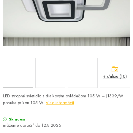
SOLÁRNE SYSTÉMY
SEZÓNNE VÝPREDAJE POĽNOPOTREBY
DOM A ZÁHRADA
OBCHODNÉ PODMIENKY
KONTAKTY
+ ďalšie (10)
O NÁS - MEGALED & JANTON ZÁKAMENNÉ
Reklamácie a formulár na odstúpenie od zmluvy
LED stropné svietidlo s diaľkovým ovládačom 105 W – J1339/W
ponúka príkon 105 W.
Viac informácií
Obchodné podmienky
Podmienky ochrany osobných údajov
O nás - MEGALED & JANTON Zákamenné
Skladom
Zľavy pre profíkov
Hodnotenie obchodu
Moja objednávka
12.8.2026