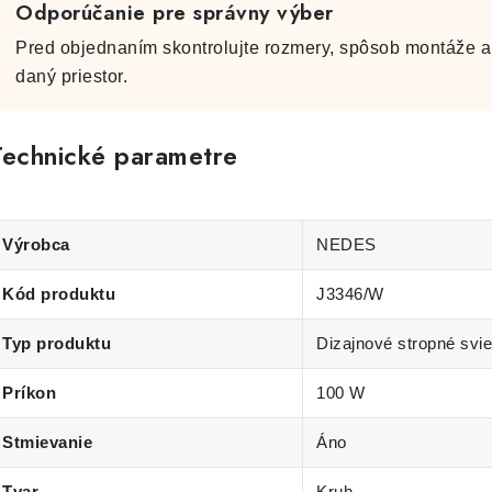
Odporúčanie pre správny výber
Pred objednaním skontrolujte rozmery, spôsob montáže a 
daný priestor.
Technické parametre
Výrobca
NEDES
Kód produktu
J3346/W
Typ produktu
Dizajnové stropné svie
Príkon
100 W
Stmievanie
Áno
Tvar
Kruh