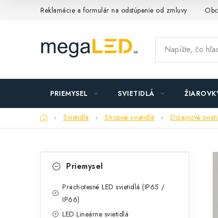
Prejsť
Reklamácie a formulár na odstúpenie od zmluvy
Obc
na
obsah
PRIEMYSEL
SVIETIDLÁ
ŽIAROVK
Domov
Svietidlá
Stropné svietidlá
Dizajnové sviet
B
K
Preskočiť
Priemysel
kategórie
a
o
t
Prachotesné LED svietidlá (IP65 /
č
IP66)
e
n
LED Lineárne svietidlá