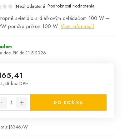
Podrobnosti hodnotenia
Neohodnotené
ropné svietidlo s diaľkovým ovládačom 100 W –
/W ponúka príkon 100 W.
Viac informácií
ladom
11.8.2026
165,41
4,48 bez DPH
notková cena:
DO KOŠÍKA
aru:
J3346/W