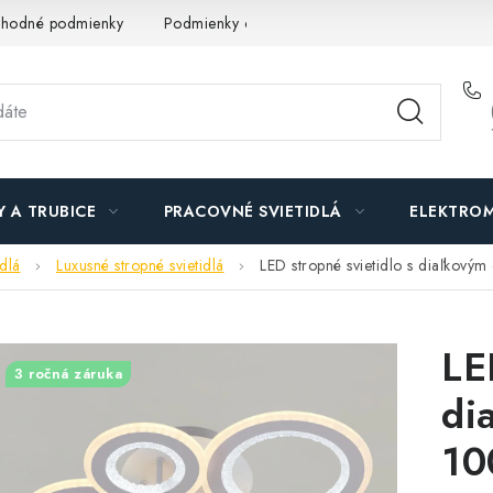
hodné podmienky
Podmienky ochrany osobných údajov
O n
Y A TRUBICE
PRACOVNÉ SVIETIDLÁ
ELEKTROM
idlá
Luxusné stropné svietidlá
LED stropné svietidlo s diaľko
LE
3 ročná záruka
di
10