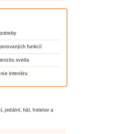
potreby
orovaných funkcií
enzitu svetla
nie interiéru
, jedální, hál, hotelov a