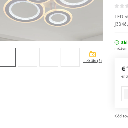
LED st
J3346
Sk
+ ďalšie (8)
€
€13
Jed
Kód tov