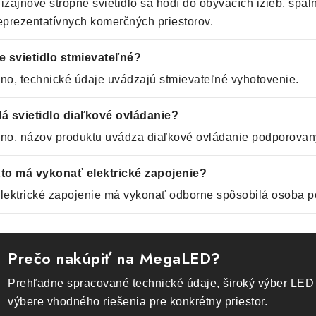
izajnové stropné svietidlo sa hodí do obývacích izieb, spální
eprezentatívnych komerčných priestorov.
e svietidlo stmievateľné?
no, technické údaje uvádzajú stmievateľné vyhotovenie.
á svietidlo diaľkové ovládanie?
no, názov produktu uvádza diaľkové ovládanie podporovaný
to má vykonať elektrické zapojenie?
lektrické zapojenie má vykonať odborne spôsobilá osoba p
Prečo nakúpiť na MegaLED?
Prehľadne spracované technické údaje, široký výber LED 
výbere vhodného riešenia pre konkrétny priestor.