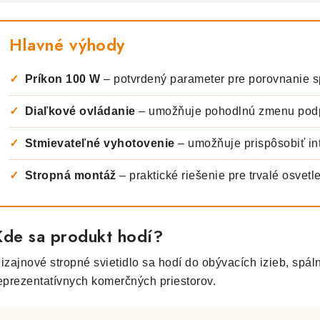
Hlavné výhody
✓
Príkon 100 W
– potvrdený parameter pre porovnanie s
✓
Diaľkové ovládanie
– umožňuje pohodlnú zmenu podp
✓
Stmievateľné vyhotovenie
– umožňuje prispôsobiť int
✓
Stropná montáž
– praktické riešenie pre trvalé osvetle
Kde sa produkt hodí?
izajnové stropné svietidlo sa hodí do obývacích izieb, spální
eprezentatívnych komerčných priestorov.