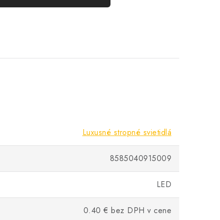
Luxusné stropné svietidlá
8585040915009
LED
0.40 € bez DPH v cene