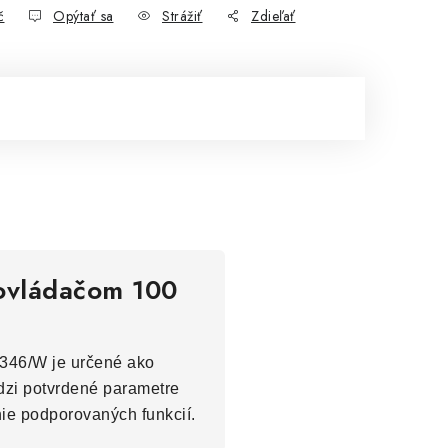
č
Opýtať sa
Strážiť
Zdieľať
 ovládačom 100
3346/W je určené ako
edzi potvrdené parametre
nie podporovaných funkcií.