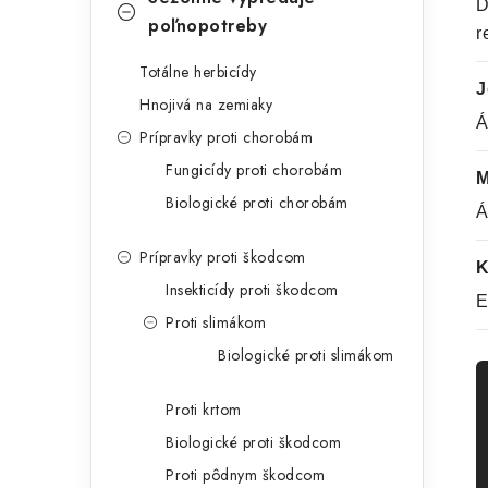
D
poľnopotreby
r
Totálne herbicídy
J
Hnojivá na zemiaky
Á
Prípravky proti chorobám
Fungicídy proti chorobám
M
Biologické proti chorobám
Á
Prípravky proti škodcom
K
Insekticídy proti škodcom
E
Proti slimákom
Biologické proti slimákom
Proti krtom
Biologické proti škodcom
Proti pôdnym škodcom