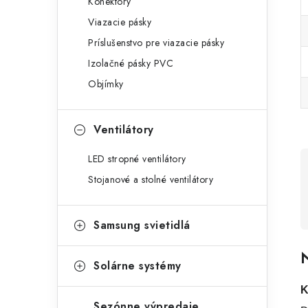
Konektory
Viazacie pásky
Príslušenstvo pre viazacie pásky
Izolačné pásky PVC
Objímky
Ventilátory
LED stropné ventilátory
Stojanové a stolné ventilátory
Samsung svietidlá
N
Solárne systémy
K
Sezónne výpredaje