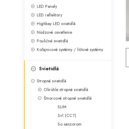
g
ý
LED Panely
ó
LED reflektory
p
r
Highbay LED svietidlá
a
i
Núdzové osvetlenie
e
n
Pouličné svietidlá
Koľajnicové systémy / lištové systémy
e
l
Svietidlá
Stropné svietidlá
Okrúhle stropné svietidlá
Štvorcové stropné svietidlá
SLIM
3v1 (CCT)
So senzorom