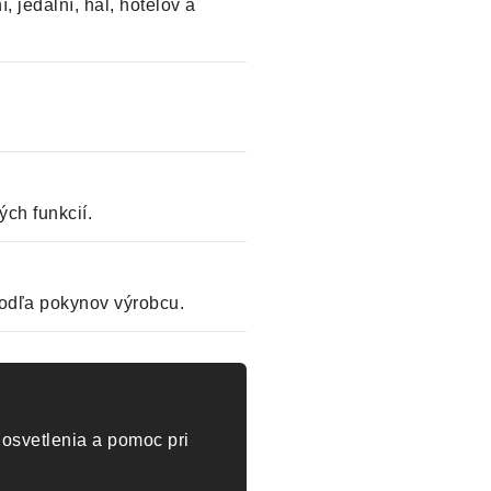
, jedální, hál, hotelov a
ch funkcií.
odľa pokynov výrobcu.
osvetlenia a pomoc pri