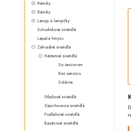
Rámiky
Rámiky
Lampy a lampičky
Schodiskové svietidlá
Lapače hmyzu
Záhradné svietidlá
Nástenné svietidlá
So senzorom
Bez senzoru
Solárne
Stĺpikové svietidlá
Zapichovacie svietidlá
D
Podlahové svietidlá
r
Bazénové svietidlá