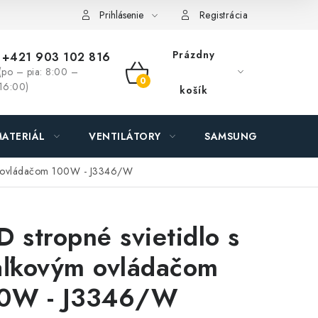
ás - MEGALED & JANTON Zákamenné
Zľavy pre profíkov
Hod
Prihlásenie
Registrácia
Prázdny
+421 903 102 816
(po – pia: 8:00 –
NÁKUPNÝ
16:00)
košík
KOŠÍK
ATERIÁL
VENTILÁTORY
SAMSUNG SVIETIDLÁ
vým ovládačom 100W - J3346/W
D stropné svietidlo s
aľkovým ovládačom
0W - J3346/W