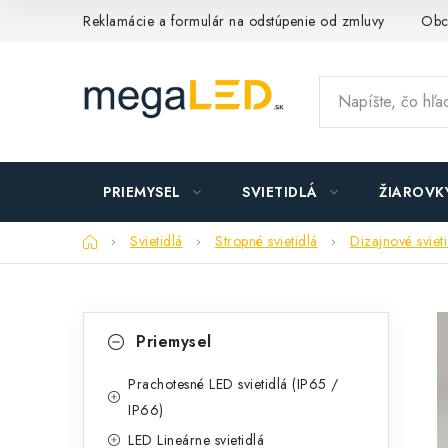
Prejsť
Reklamácie a formulár na odstúpenie od zmluvy
Obc
na
obsah
PRIEMYSEL
SVIETIDLÁ
ŽIAROVK
Domov
Svietidlá
Stropné svietidlá
Dizajnové sviet
B
K
Preskočiť
Priemysel
kategórie
a
o
t
Prachotesné LED svietidlá (IP65 /
č
IP66)
e
n
LED Lineárne svietidlá