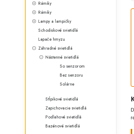
Rámiky
Rámiky
Lampy a lampičky
Schodiskové svietidlá
Lapače hmyzu
Záhradné svietidlá
Nástenné svietidlá
So senzorom
Bez senzoru
Solárne
Stĺpikové svietidlá
Zapichovacie svietidlá
D
Podlahové svietidlá
r
Bazénové svietidlá