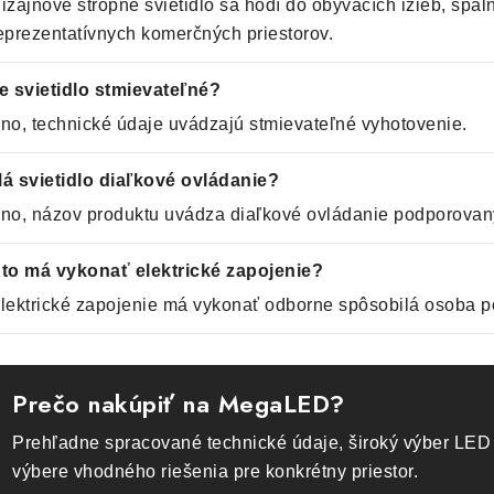
izajnové stropné svietidlo sa hodí do obývacích izieb, spální
eprezentatívnych komerčných priestorov.
e svietidlo stmievateľné?
no, technické údaje uvádzajú stmievateľné vyhotovenie.
á svietidlo diaľkové ovládanie?
no, názov produktu uvádza diaľkové ovládanie podporovaný
to má vykonať elektrické zapojenie?
lektrické zapojenie má vykonať odborne spôsobilá osoba p
Prečo nakúpiť na MegaLED?
Prehľadne spracované technické údaje, široký výber LED 
výbere vhodného riešenia pre konkrétny priestor.