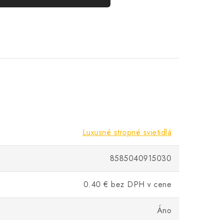
Luxusné stropné svietidlá
8585040915030
0.40 € bez DPH v cene
Áno