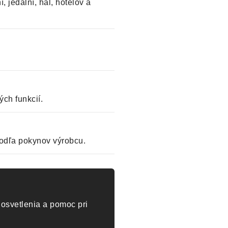
, jedální, hál, hotelov a
ch funkcií.
odľa pokynov výrobcu.
osvetlenia a pomoc pri