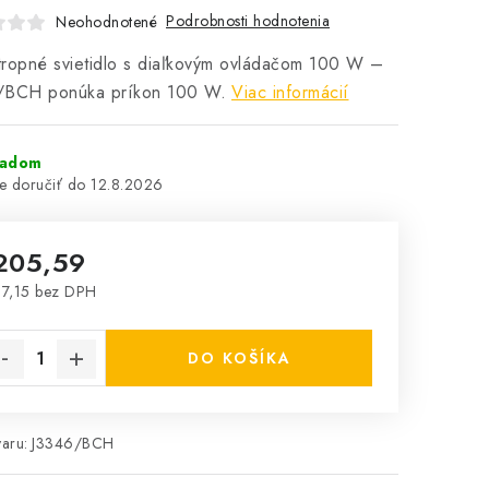
Podrobnosti hodnotenia
Neohodnotené
ropné svietidlo s diaľkovým ovládačom 100 W –
/BCH ponúka príkon 100 W.
Viac informácií
ladom
12.8.2026
205,59
7,15 bez DPH
notková cena:
DO KOŠÍKA
aru:
J3346/BCH