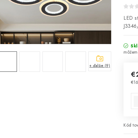
LED st
J3346
Sk
+ ďalšie (9)
€
€16
Jed
Kód tov