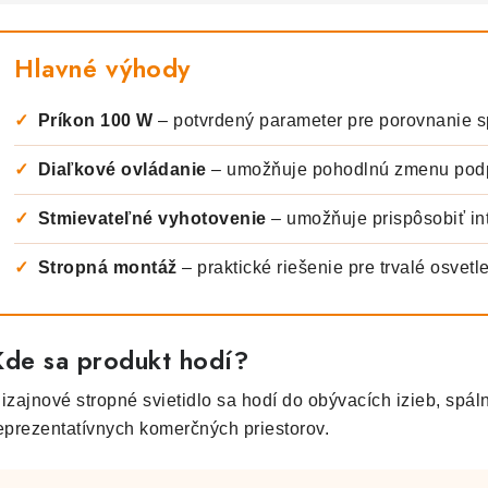
Hlavné výhody
✓
Príkon 100 W
– potvrdený parameter pre porovnanie s
✓
Diaľkové ovládanie
– umožňuje pohodlnú zmenu podp
✓
Stmievateľné vyhotovenie
– umožňuje prispôsobiť int
✓
Stropná montáž
– praktické riešenie pre trvalé osvetle
Kde sa produkt hodí?
izajnové stropné svietidlo sa hodí do obývacích izieb, spální
eprezentatívnych komerčných priestorov.