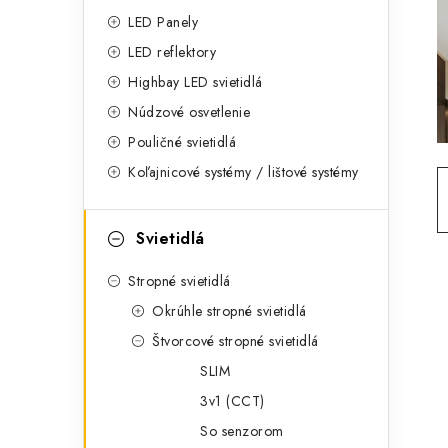
g
ý
LED Panely
ó
LED reflektory
p
r
Highbay LED svietidlá
a
i
Núdzové osvetlenie
e
n
Pouličné svietidlá
Koľajnicové systémy / lištové systémy
e
l
Svietidlá
Stropné svietidlá
Okrúhle stropné svietidlá
Štvorcové stropné svietidlá
SLIM
3v1 (CCT)
So senzorom