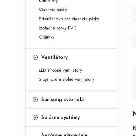
Konektory
Viazacie pásky
Príslušenstvo pre viazacie pásky
Izolačné pásky PVC
Objímky
Ventilátory
LED stropné ventilátory
Stojanové a stolné ventilátory
Samsung svietidlá
N
Solárne systémy
K
Sezónne výpredaje