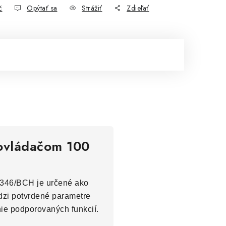
č
Opýtať sa
Strážiť
Zdieľať
 ovládačom 100
3346/BCH je určené ako
edzi potvrdené parametre
nie podporovaných funkcií.