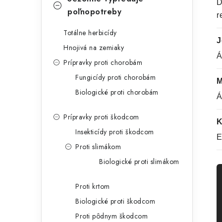
D
poľnopotreby
r
Totálne herbicídy
J
Hnojivá na zemiaky
Á
Prípravky proti chorobám
Fungicídy proti chorobám
M
Biologické proti chorobám
Á
Prípravky proti škodcom
K
Insekticídy proti škodcom
E
Proti slimákom
Biologické proti slimákom
Proti krtom
Biologické proti škodcom
Proti pôdnym škodcom