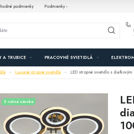
hodné podmienky
Podmienky ochrany osobných údajov
O n
Y A TRUBICE
PRACOVNÉ SVIETIDLÁ
ELEKTROM
idlá
Luxusné stropné svietidlá
LED stropné svietidlo s diaľko
LE
3 ročná záruka
di
10