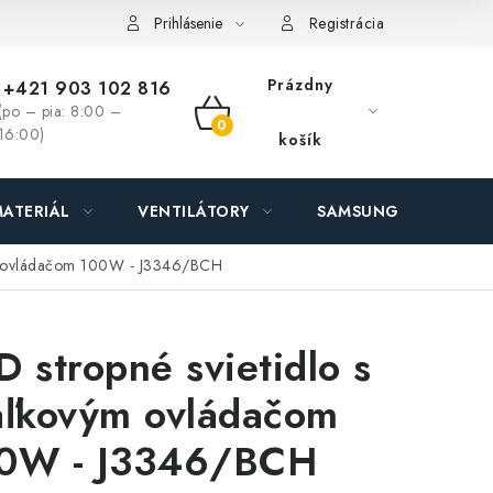
ás - MEGALED & JANTON Zákamenné
Zľavy pre profíkov
Hod
Prihlásenie
Registrácia
Prázdny
+421 903 102 816
(po – pia: 8:00 –
NÁKUPNÝ
16:00)
košík
KOŠÍK
ATERIÁL
VENTILÁTORY
SAMSUNG SVIETIDLÁ
vým ovládačom 100W - J3346/BCH
D stropné svietidlo s
aľkovým ovládačom
0W - J3346/BCH