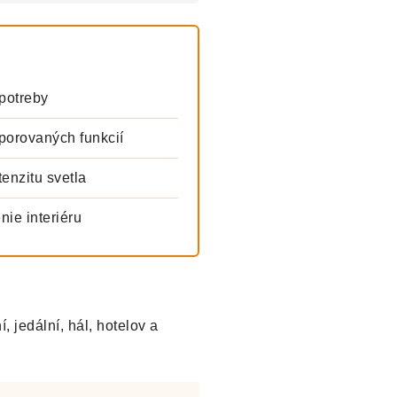
potreby
orovaných funkcií
enzitu svetla
nie interiéru
, jedální, hál, hotelov a