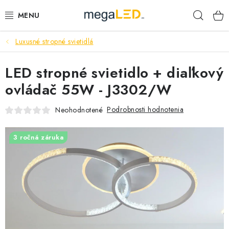
Prejsť
Hľad
na
obsah
Luxusné stropné svietidlá
PRIEMYSEL
LED stropné svietidlo + diaľkový
SVIETIDLÁ
ovládač 55W - J3302/W
ŽIAROVKY A TRUBICE
Podrobnosti hodnotenia
Neohodnotené
PRACOVNÉ SVIETIDLÁ
3 ročná záruka
ELEKTROMATERIÁL
VENTILÁTORY
SAMSUNG SVIETIDLÁ