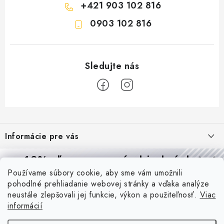
+421 903 102 816
0903 102 816
Z
á
Informácie pre vás
p
ä
Reklamácie a formulár na odstúpenie od zmluvy
10% zľava
na prvú objednávku
Prijímame online platby
t
Používame súbory cookie, aby sme vám umožnili
Obchodné podmienky
Prihláste sa a
získajte
zľavu aj praktické tipy,
vďaka ktorým
i
pohodlné prehliadanie webovej stránky a vďaka analýze
budete svietiť lepšie a platiť menej.
Blog
e
Podmienky ochrany osobných údajov
neustále zlepšovali jej funkcie, výkon a použiteľnosť.
Viac
informácií
PIR vs. mikrovlnný senzor: ktorý je lepší a kedy ho použiť? +
O nás - MEGALED & JANTON Zákamenné
Vernostný program PROfi zľava
vysvetlenie daylight senzoru