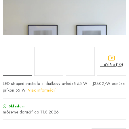
SOLÁRNE SYSTÉMY
SEZÓNNE VÝPREDAJE POĽNOPOTREBY
DOM A ZÁHRADA
OBCHODNÉ PODMIENKY
KONTAKTY
+ ďalšie (10)
O NÁS - MEGALED & JANTON ZÁKAMENNÉ
LED stropné svietidlo + diaľkový ovládač 55 W – J3302/W ponúka
príkon 55 W.
Viac informácií
Reklamácie a formulár na odstúpenie od zmluvy
Obchodné podmienky
Podmienky ochrany osobných údajov
Skladom
O nás - MEGALED & JANTON Zákamenné
11.8.2026
Zľavy pre profíkov
Hodnotenie obchodu
Moja objednávka