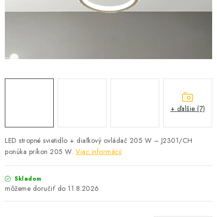
SOLÁRNE SYSTÉMY
SEZÓNNE VÝPREDAJE POĽNOPOTREBY
DOM A ZÁHRADA
OBCHODNÉ PODMIENKY
KONTAKTY
+ ďalšie (7)
O NÁS - MEGALED & JANTON ZÁKAMENNÉ
LED stropné svietidlo + diaľkový ovládač 205 W – J2301/CH
ponúka príkon 205 W.
Viac informácií
Reklamácie a formulár na odstúpenie od zmluvy
Obchodné podmienky
Podmienky ochrany osobných údajov
Skladom
O nás - MEGALED & JANTON Zákamenné
11.8.2026
Zľavy pre profíkov
Hodnotenie obchodu
Moja objednávka