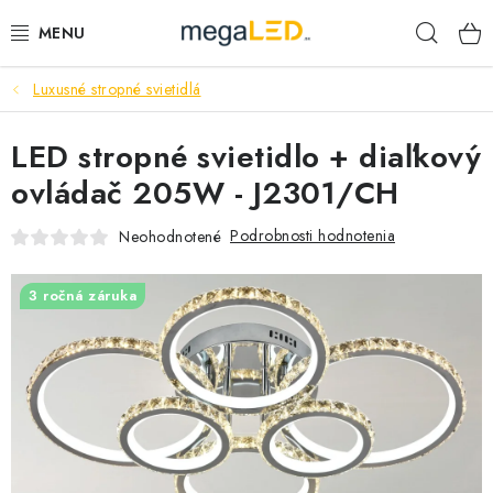
Prejsť
Hľad
na
obsah
Luxusné stropné svietidlá
PRIEMYSEL
LED stropné svietidlo + diaľkový
SVIETIDLÁ
ovládač 205W - J2301/CH
ŽIAROVKY A TRUBICE
Podrobnosti hodnotenia
Neohodnotené
PRACOVNÉ SVIETIDLÁ
3 ročná záruka
ELEKTROMATERIÁL
VENTILÁTORY
SAMSUNG SVIETIDLÁ