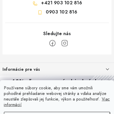
+421 903 102 816
0903 102 816
Z
á
Informácie pre vás
p
ä
Reklamácie a formulár na odstúpenie od zmluvy
10% zľava
na prvú objednávku
Prijímame online platby
t
Používame súbory cookie, aby sme vám umožnili
Obchodné podmienky
Prihláste sa a
získajte
zľavu aj praktické tipy,
vďaka ktorým
i
pohodlné prehliadanie webovej stránky a vďaka analýze
budete svietiť lepšie a platiť menej.
Blog
e
Podmienky ochrany osobných údajov
neustále zlepšovali jej funkcie, výkon a použiteľnosť.
Viac
informácií
PIR vs. mikrovlnný senzor: ktorý je lepší a kedy ho použiť? +
O nás - MEGALED & JANTON Zákamenné
Vernostný program PROfi zľava
vysvetlenie daylight senzoru