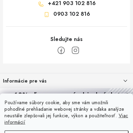
+421 903 102 816
0903 102 816
Z
á
Informácie pre vás
p
ä
Reklamácie a formulár na odstúpenie od zmluvy
10% zľava
na prvú objednávku
Prijímame online platby
t
Používame súbory cookie, aby sme vám umožnili
Obchodné podmienky
Prihláste sa a
získajte
zľavu aj praktické tipy,
vďaka ktorým
i
pohodlné prehliadanie webovej stránky a vďaka analýze
budete svietiť lepšie a platiť menej.
Blog
e
Podmienky ochrany osobných údajov
neustále zlepšovali jej funkcie, výkon a použiteľnosť.
Viac
informácií
PIR vs. mikrovlnný senzor: ktorý je lepší a kedy ho použiť? +
O nás - MEGALED & JANTON Zákamenné
Vernostný program PROfi zľava
vysvetlenie daylight senzoru