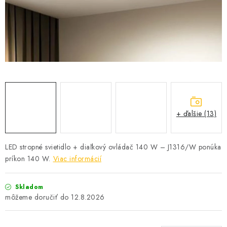
SOLÁRNE SYSTÉMY
SEZÓNNE VÝPREDAJE POĽNOPOTREBY
DOM A ZÁHRADA
OBCHODNÉ PODMIENKY
KONTAKTY
+ ďalšie (13)
O NÁS - MEGALED & JANTON ZÁKAMENNÉ
LED stropné svietidlo + diaľkový ovládač 140 W – J1316/W ponúka
príkon 140 W.
Viac informácií
Reklamácie a formulár na odstúpenie od zmluvy
Obchodné podmienky
Podmienky ochrany osobných údajov
Skladom
O nás - MEGALED & JANTON Zákamenné
12.8.2026
Zľavy pre profíkov
Hodnotenie obchodu
Moja objednávka