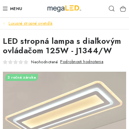
Prejsť
Hľad
na
obsah
Luxusné stropné svietidlá
PRIEMYSEL
LED stropná lampa s diaľkovým
SVIETIDLÁ
ovládačom 125W - J1344/W
ŽIAROVKY A TRUBICE
Podrobnosti hodnotenia
Neohodnotené
PRACOVNÉ SVIETIDLÁ
3 ročná záruka
ELEKTROMATERIÁL
VENTILÁTORY
SAMSUNG SVIETIDLÁ