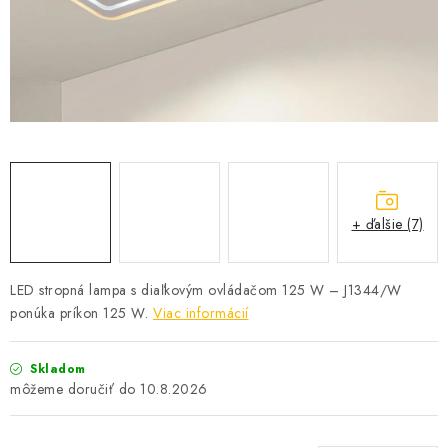
SOLÁRNE SYSTÉMY
SEZÓNNE VÝPREDAJE POĽNOPOTREBY
DOM A ZÁHRADA
OBCHODNÉ PODMIENKY
KONTAKTY
+ ďalšie (7)
O NÁS - MEGALED & JANTON ZÁKAMENNÉ
LED stropná lampa s diaľkovým ovládačom 125 W – J1344/W
ponúka príkon 125 W.
Viac informácií
Reklamácie a formulár na odstúpenie od zmluvy
Obchodné podmienky
Podmienky ochrany osobných údajov
Skladom
O nás - MEGALED & JANTON Zákamenné
10.8.2026
Zľavy pre profíkov
Hodnotenie obchodu
Moja objednávka