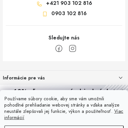
+421 903 102 816
0903 102 816
Z
á
Informácie pre vás
p
ä
Reklamácie a formulár na odstúpenie od zmluvy
10% zľava
na prvú objednávku
Prijímame online platby
t
Používame súbory cookie, aby sme vám umožnili
Obchodné podmienky
Prihláste sa a
získajte
zľavu aj praktické tipy,
vďaka ktorým
i
pohodlné prehliadanie webovej stránky a vďaka analýze
budete svietiť lepšie a platiť menej.
Blog
e
Podmienky ochrany osobných údajov
neustále zlepšovali jej funkcie, výkon a použiteľnosť.
Viac
informácií
PIR vs. mikrovlnný senzor: ktorý je lepší a kedy ho použiť? +
O nás - MEGALED & JANTON Zákamenné
Vernostný program PROfi zľava
vysvetlenie daylight senzoru