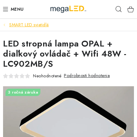
Prejsť
Hľad
na
obsah
SMART LED svietidlá
PRIEMYSEL
LED stropná lampa OPAL +
SVIETIDLÁ
diaľkový ovládač + Wifi 48W -
ŽIAROVKY A TRUBICE
LC902MB/S
PRACOVNÉ SVIETIDLÁ
Podrobnosti hodnotenia
Neohodnotené
ELEKTROMATERIÁL
3 ročná záruka
VENTILÁTORY
SAMSUNG SVIETIDLÁ