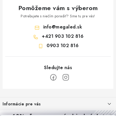
Pomôžeme vám s výberom
Potrebujete s niečím poradiť? Sme tu pre vás!
info
@
megaled.sk
+421 903 102 816
0903 102 816
Z
á
Informácie pre vás
p
ä
Reklamácie a formulár na odstúpenie od zmluvy