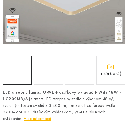
SOLÁRNE SYSTÉMY
SEZÓNNE VÝPREDAJE POĽNOPOTREBY
DOM A ZÁHRADA
OBCHODNÉ PODMIENKY
KONTAKTY
+ ďalšie (5)
O NÁS - MEGALED & JANTON ZÁKAMENNÉ
Reklamácie a formulár na odstúpenie od zmluvy
LED stropná lampa OPAL + diaľkový ovládač + Wifi 48W -
LC902MB/S
je smart LED stropné svietidlo s výkonom 48 W,
Obchodné podmienky
Podmienky ochrany osobných údajov
svetelným tokom svietidla 3 400 lm, nastaviteľnou farbou svetla
O nás - MEGALED & JANTON Zákamenné
2700–6500 K, diaľkovým ovládačom, Wi‑Fi a Bluetooth
Zľavy pre profíkov
Hodnotenie obchodu
Moja objednávka
ovládaním.
Viac informácií