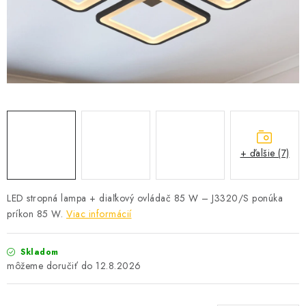
SOLÁRNE SYSTÉMY
SEZÓNNE VÝPREDAJE POĽNOPOTREBY
DOM A ZÁHRADA
OBCHODNÉ PODMIENKY
KONTAKTY
+ ďalšie (7)
O NÁS - MEGALED & JANTON ZÁKAMENNÉ
LED stropná lampa + diaľkový ovládač 85 W – J3320/S ponúka
príkon 85 W.
Viac informácií
Reklamácie a formulár na odstúpenie od zmluvy
Obchodné podmienky
Podmienky ochrany osobných údajov
Skladom
O nás - MEGALED & JANTON Zákamenné
12.8.2026
Zľavy pre profíkov
Hodnotenie obchodu
Moja objednávka