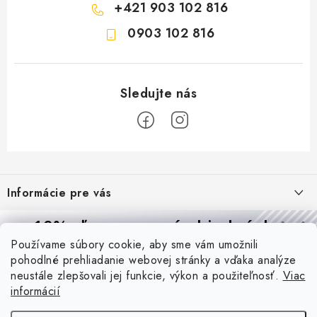
+421 903 102 816
0903 102 816
Z
á
Informácie pre vás
p
ä
Reklamácie a formulár na odstúpenie od zmluvy
10% zľava
na prvú objednávku
Prijímame online platby
t
Používame súbory cookie, aby sme vám umožnili
Obchodné podmienky
Prihláste sa a
získajte
zľavu aj praktické tipy,
vďaka ktorým
i
pohodlné prehliadanie webovej stránky a vďaka analýze
budete svietiť lepšie a platiť menej.
Blog
e
Podmienky ochrany osobných údajov
neustále zlepšovali jej funkcie, výkon a použiteľnosť.
Viac
informácií
PIR vs. mikrovlnný senzor: ktorý je lepší a kedy ho použiť? +
O nás - MEGALED & JANTON Zákamenné
Vernostný program PROfi zľava
vysvetlenie daylight senzoru