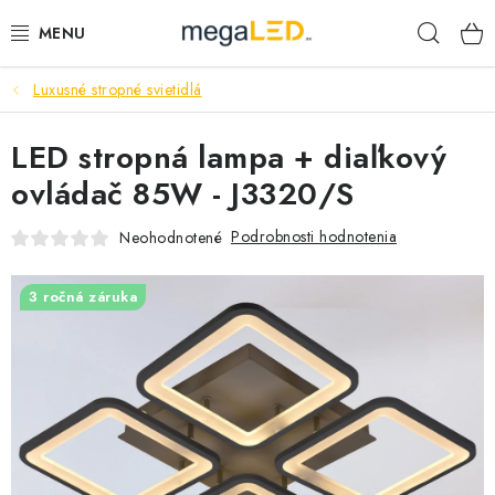
Prejsť
Hľad
na
obsah
Luxusné stropné svietidlá
PRIEMYSEL
LED stropná lampa + diaľkový
SVIETIDLÁ
ovládač 85W - J3320/S
ŽIAROVKY A TRUBICE
Podrobnosti hodnotenia
Neohodnotené
PRACOVNÉ SVIETIDLÁ
3 ročná záruka
ELEKTROMATERIÁL
VENTILÁTORY
SAMSUNG SVIETIDLÁ