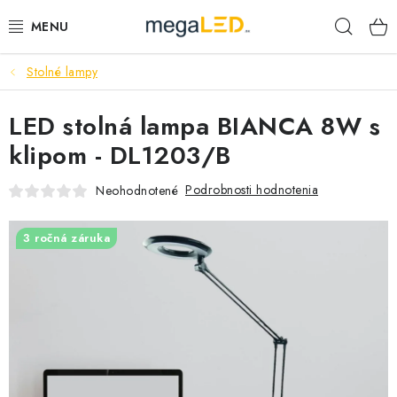
Prejsť
Hľad
na
obsah
Stolné lampy
PRIEMYSEL
LED stolná lampa BIANCA 8W s
SVIETIDLÁ
klipom - DL1203/B
ŽIAROVKY A TRUBICE
Podrobnosti hodnotenia
Neohodnotené
PRACOVNÉ SVIETIDLÁ
3 ročná záruka
ELEKTROMATERIÁL
VENTILÁTORY
SAMSUNG SVIETIDLÁ