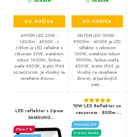
Skladom
Skladom
DO KOŠÍKA
DO KOŠÍKA
ANTEM LED 20W -
ANTEM LED 100W -
1600lm - 4000K - s
9500lm - 4000K je LED
čidlom je LED reflektor s
reflektor s výkonom
výkonom 20W, svetelným
100W, svetelným tokom
tokom 1600lm, farbou
9500lm, farbou svetla
svetla 4000K, krytím IP44
4000K, krytím IP65. Je
so senzorom. Je vhodný na
vhodný na osvetlenie
osvetlenie dvorov,...
dvorov, príjazdových
ciest,...
10W LED Reflektor so
LED reflektor s čipom
senzorom - 800lm -
SAMSUNG
biely
150 W/15 000 lm/4000 K
Samsung LED
7 %
5 ročná záruka