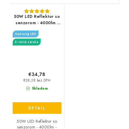
50W LED Reflektor so
senzorom - 4000lm -
biely - Typ svetla:
Samsung LED
Denná biela 4000K
5 ročná záruka
€34,78
€28,28 bez DPH
Skladom
DETAIL
50W LED Reflektor so
senzorom - 4000lm -