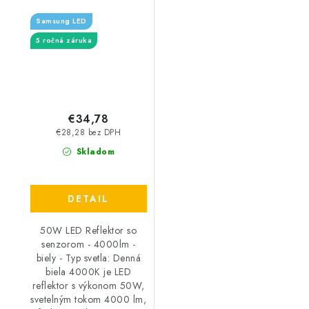
biely - Typ svetla:
Samsung LED
Denná biela 4000K
5 ročná záruka
€34,78
€28,28 bez DPH
Skladom
DETAIL
50W LED Reflektor so
senzorom - 4000lm -
biely - Typ svetla: Denná
biela 4000K je LED
reflektor s výkonom 50W,
svetelným tokom 4000 lm,