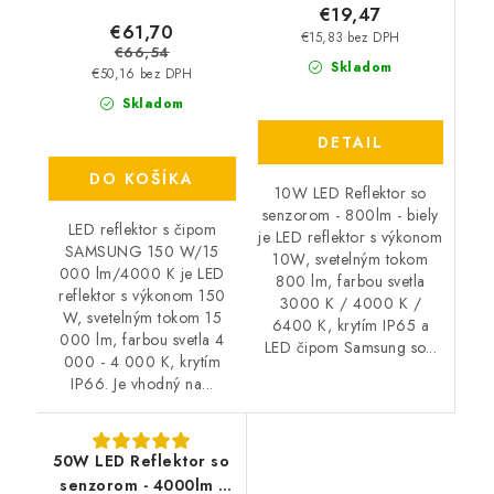
€19,47
€61,70
€15,83 bez DPH
€66,54
Skladom
€50,16 bez DPH
Skladom
DETAIL
DO KOŠÍKA
10W LED Reflektor so
senzorom - 800lm - biely
LED reflektor s čipom
je LED reflektor s výkonom
SAMSUNG 150 W/15
10W, svetelným tokom
000 lm/4000 K je LED
800 lm, farbou svetla
reflektor s výkonom 150
3000 K / 4000 K /
W, svetelným tokom 15
6400 K, krytím IP65 a
000 lm, farbou svetla 4
LED čipom Samsung so...
000 - 4 000 K, krytím
IP66. Je vhodný na...
50W LED Reflektor so
senzorom - 4000lm -