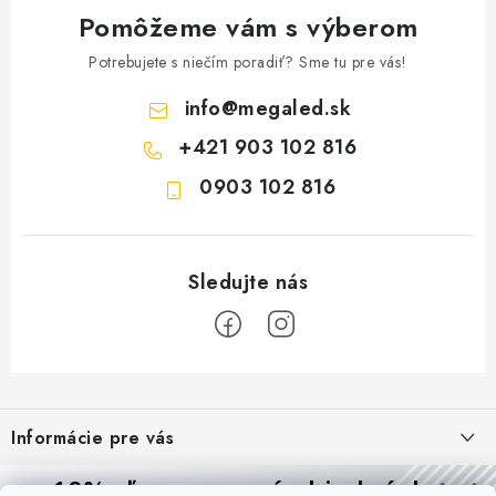
Pomôžeme vám s výberom
Potrebujete s niečím poradiť? Sme tu pre vás!
info
@
megaled.sk
+421 903 102 816
0903 102 816
Z
á
Informácie pre vás
p
ä
Reklamácie a formulár na odstúpenie od zmluvy
10% zľava
na prvú objednávku
Prijímame online platby