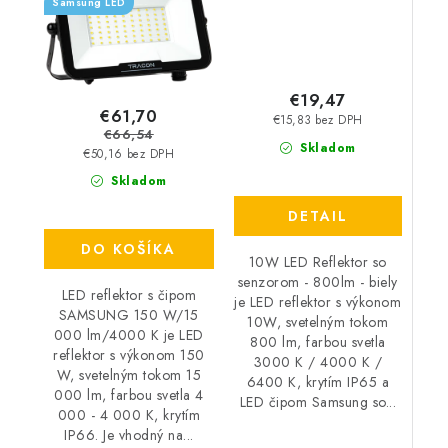
Samsung LED
€19,47
€61,70
€15,83 bez DPH
€66,54
Skladom
€50,16 bez DPH
Skladom
DETAIL
DO KOŠÍKA
10W LED Reflektor so
senzorom - 800lm - biely
LED reflektor s čipom
je LED reflektor s výkonom
SAMSUNG 150 W/15
10W, svetelným tokom
000 lm/4000 K je LED
800 lm, farbou svetla
reflektor s výkonom 150
3000 K / 4000 K /
W, svetelným tokom 15
6400 K, krytím IP65 a
000 lm, farbou svetla 4
LED čipom Samsung so...
000 - 4 000 K, krytím
IP66. Je vhodný na...