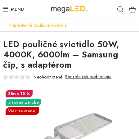
Prejsť
Hľad
na
obsah
Nastaviteľné pouličné svietidlá
PRIEMYSEL
LED pouličné svietidlo 50W,
SVIETIDLÁ
4000K, 6000lm – Samsung
ŽIAROVKY A TRUBICE
čip, s adaptérom
PRACOVNÉ SVIETIDLÁ
Podrobnosti hodnotenia
Neohodnotené
ELEKTROMATERIÁL
15 %
5 ročná záruka
VENTILÁTORY
Viac za menej
SAMSUNG SVIETIDLÁ