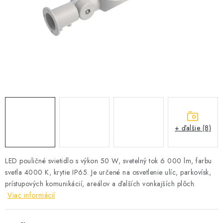
SOLÁRNE SYSTÉMY
SEZÓNNE VÝPREDAJE POĽNOPOTREBY
DOM A ZÁHRADA
OBCHODNÉ PODMIENKY
KONTAKTY
+ ďalšie (8)
O NÁS - MEGALED & JANTON ZÁKAMENNÉ
Reklamácie a formulár na odstúpenie od zmluvy
LED pouličné svietidlo s výkon 50 W, svetelný tok 6 000 lm, farbu
svetla 4000 K, krytie IP65. Je určené na osvetlenie ulíc, parkovísk,
Obchodné podmienky
Podmienky ochrany osobných údajov
prístupových komunikácií, areálov a ďalších vonkajších plôch.
O nás - MEGALED & JANTON Zákamenné
Viac informácií
Zľavy pre profíkov
Hodnotenie obchodu
Moja objednávka