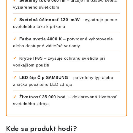
✓
Svetelný tok 6 000 lm
– určuje množstvo svetla
vyžiareného svietidlom
✓
Svetelná účinnosť 120 lm/W
– vyjadruje pomer
svetelného toku k príkonu
✓
Farba svetla 4000 K
– potvrdené vyhotovenie
alebo dostupné viditeľné varianty
✓
Krytie IP65
– zvyšuje ochranu svietidla pri
vonkajšom použití
✓
LED čip Čip SAMSUNG
– potvrdený typ alebo
značka použitého LED zdroja
✓
Životnosť 25 000 hod.
– deklarovaná životnosť
svetelného zdroja
Kde sa produkt hodí?