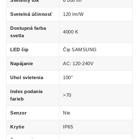
Svetelný tok
6 000 lm
Svetelná účinnosť
120 lm/W
Dostupná farba
4000 K
svetla
LED čip
Čip SAMSUNG
Napájanie
AC: 120-240V
Uhol svietenia
100°
Index podania
>70
farieb
Senzor
Nie
Krytie
IP65