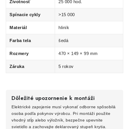
Životnosť
25 000 hod.
Spínacie cykly
>15 000
Materiál
hliník
Farba tela
šedá
Rozmery
470 × 149 × 99 mm
Záruka
5 rokov
Dôležité upozornenie k montáži
Elektrické zapojenie musí vykonať odborne spôsobilá
osoba podľa pokynov výrobcu. Pri montáži použite
vhodný stĺp alebo výložník, bezpečne upevnite
svietidlo a zachovajte deklarovaný stupeň krytia.