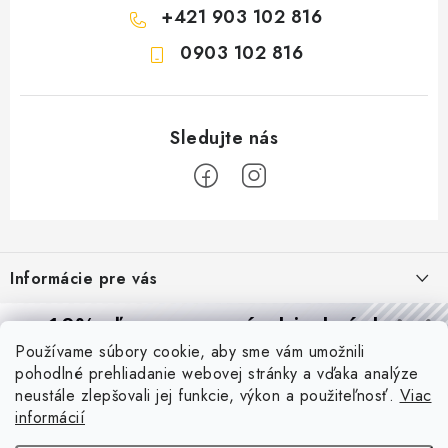
+421 903 102 816
0903 102 816
Z
á
Informácie pre vás
p
ä
Reklamácie a formulár na odstúpenie od zmluvy
10% zľava
na prvú objednávku
Prijímame online platby
t
Používame súbory cookie, aby sme vám umožnili
Obchodné podmienky
Prihláste sa a
získajte
zľavu aj praktické tipy,
vďaka ktorým
i
pohodlné prehliadanie webovej stránky a vďaka analýze
budete svietiť lepšie a platiť menej.
Blog
e
Podmienky ochrany osobných údajov
neustále zlepšovali jej funkcie, výkon a použiteľnosť.
Viac
informácií
PIR vs. mikrovlnný senzor: ktorý je lepší a kedy ho použiť? +
O nás - MEGALED & JANTON Zákamenné
Vernostný program PROfi zľava
vysvetlenie daylight senzoru