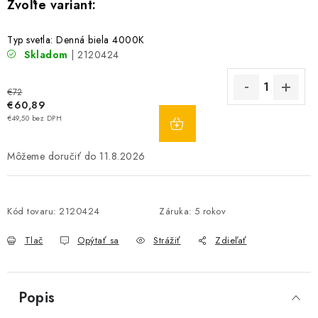
Typ svetla: Denná biela 4000K
Skladom
| 2120424
€72
€60,89
DO
€49,50 bez DPH
KOŠÍKA
11.8.2026
Kód tovaru:
2120424
Záruka
:
5 rokov
Tlač
Opýtať sa
Strážiť
Zdieľať
Popis