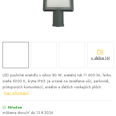
SOLÁRNE SYSTÉMY
SEZÓNNE VÝPREDAJE POĽNOPOTREBY
DOM A ZÁHRADA
OBCHODNÉ PODMIENKY
KONTAKTY
+ ďalšie (6)
O NÁS - MEGALED & JANTON ZÁKAMENNÉ
LED pouličné svietidlo s výkon 80 W, svetelný tok 11 600 lm, farbu
svetla 5000 K, krytie IP65. Je určené na osvetlenie ulíc, parkovísk,
Reklamácie a formulár na odstúpenie od zmluvy
prístupových komunikácií, areálov a ďalších vonkajších plôch.
Obchodné podmienky
Podmienky ochrany osobných údajov
Viac informácií
O nás - MEGALED & JANTON Zákamenné
Zľavy pre profíkov
Hodnotenie obchodu
Moja objednávka
Skladom
13.8.2026