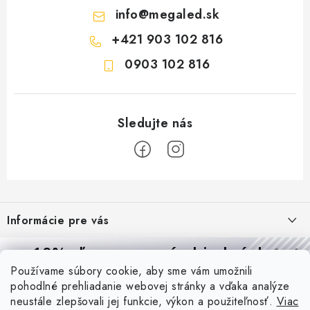
info
@
megaled.sk
+421 903 102 816
0903 102 816
Z
á
Informácie pre vás
p
ä
Reklamácie a formulár na odstúpenie od zmluvy
10% zľava
na prvú objednávku
Prijímame online platby
t
Používame súbory cookie, aby sme vám umožnili
Obchodné podmienky
Prihláste sa a
získajte
zľavu aj praktické tipy,
vďaka ktorým
i
pohodlné prehliadanie webovej stránky a vďaka analýze
budete svietiť lepšie a platiť menej.
Blog
e
Podmienky ochrany osobných údajov
neustále zlepšovali jej funkcie, výkon a použiteľnosť.
Viac