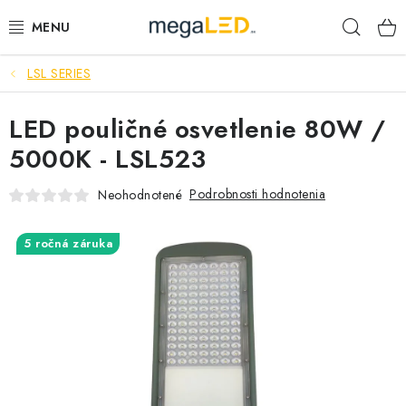
Prejsť
Hľad
na
obsah
LSL SERIES
PRIEMYSEL
LED pouličné osvetlenie 80W /
SVIETIDLÁ
5000K - LSL523
ŽIAROVKY A TRUBICE
Podrobnosti hodnotenia
Neohodnotené
PRACOVNÉ SVIETIDLÁ
5 ročná záruka
ELEKTROMATERIÁL
VENTILÁTORY
SAMSUNG SVIETIDLÁ