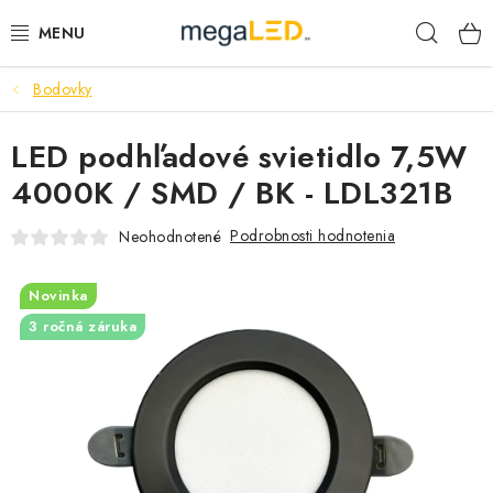
Prejsť
Hľad
na
obsah
Bodovky
PRIEMYSEL
LED podhľadové svietidlo 7,5W
SVIETIDLÁ
4000K / SMD / BK - LDL321B
ŽIAROVKY A TRUBICE
Podrobnosti hodnotenia
Neohodnotené
PRACOVNÉ SVIETIDLÁ
Novinka
ELEKTROMATERIÁL
3 ročná záruka
VENTILÁTORY
SAMSUNG SVIETIDLÁ