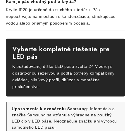
Kam je pás vhodný podľa krytia?
Krytie IP20 je určené do suchého interiéru. Pás
nepoužívajte na miestach s kondenzáciou, striekajúcou
vodou alebo priamym pôsobením počasia.
Vyberte kompletné riešenie pre
LED pás
K požadovanej dĺžke LED pásu zvoľte 24 V zdroj s
dostatočnou rezervou a podľa potreby kompatibilný
ovládač, hliníkový profil, difúzor a montážne
príslušenstvo.
Upozornenie k označeniu Samsung:
Informácia o
značke Samsung sa vzťahuje výhradne na použitý
LED čip v LED páse. Neoznačuje značku ani výrobcu
samotného LED pásu.