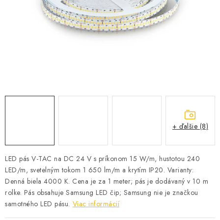
SOLÁRNE SYSTÉMY
SEZÓNNE VÝPREDAJE POĽNOPOTREBY
DOM A ZÁHRADA
OBCHODNÉ PODMIENKY
KONTAKTY
+ ďalšie (8)
O NÁS - MEGALED & JANTON ZÁKAMENNÉ
Reklamácie a formulár na odstúpenie od zmluvy
LED pás V-TAC na DC 24 V s príkonom 15 W/m, hustotou 240
LED/m, svetelným tokom 1 650 lm/m a krytím IP20. Varianty:
Obchodné podmienky
Podmienky ochrany osobných údajov
Denná biela 4000 K. Cena je za 1 meter; pás je dodávaný v 10 m
O nás - MEGALED & JANTON Zákamenné
rolke. Pás obsahuje Samsung LED čip; Samsung nie je značkou
Zľavy pre profíkov
Hodnotenie obchodu
Moja objednávka
samotného LED pásu.
Viac informácií