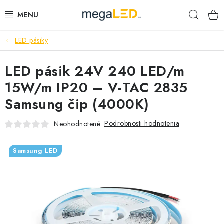
Prejsť
Hľad
na
obsah
LED pásiky
PRIEMYSEL
LED pásik 24V 240 LED/m
SVIETIDLÁ
15W/m IP20 – V-TAC 2835
ŽIAROVKY A TRUBICE
Samsung čip (4000K)
PRACOVNÉ SVIETIDLÁ
Podrobnosti hodnotenia
Neohodnotené
ELEKTROMATERIÁL
Samsung LED
VENTILÁTORY
SAMSUNG SVIETIDLÁ