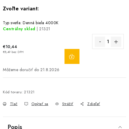
Typ svetla: Denná biela 4000K
Centrálny sklad
| 21321
€10,44
DO
€8,49 bez DPH
KOŠÍKA
21.8.2026
Kód tovaru:
21321
Tlač
Opýtať sa
Strážiť
Zdieľať
Popis