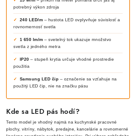
✓
15 W/m
– príkon na meter pomáha určiť jas aj
potrebný výkon zdroja
✓
240 LED/m
– hustota LED ovplyvňuje súvislosť a
rovnomernosť svetla
✓
1 650 lm/m
– svetelný tok ukazuje množstvo
svetla z jedného metra
✓
IP20
– stupeň krytia určuje vhodné prostredie
použitia
✓
Samsung LED čip
– označenie sa vzťahuje na
použitý LED čip, nie na značku pásu
Kde sa LED pás hodí?
Tento model je vhodný najmä na kuchynské pracovné
plochy, vitríny, nábytok, predajne, kancelárie a rovnomerné