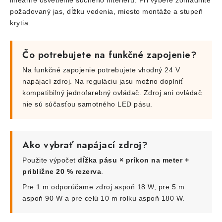
lineárne osvetlenie suchého interiéru. Pri výbere zohľadnite
požadovaný jas, dĺžku vedenia, miesto montáže a stupeň
krytia.
Čo potrebujete na funkčné zapojenie?
Na funkčné zapojenie potrebujete vhodný 24 V
napájací zdroj. Na reguláciu jasu možno doplniť
kompatibilný jednofarebný ovládač. Zdroj ani ovládač
nie sú súčasťou samotného LED pásu.
Ako vybrať napájací zdroj?
Použite výpočet
dĺžka pásu × príkon na meter +
približne 20 % rezerva
.
Pre 1 m odporúčame zdroj aspoň 18 W, pre 5 m
aspoň 90 W a pre celú 10 m rolku aspoň 180 W.