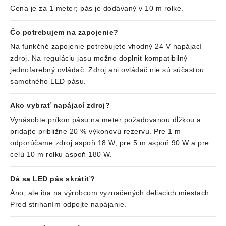
Cena je za 1 meter; pás je dodávaný v 10 m rolke.
Čo potrebujem na zapojenie?
Na funkčné zapojenie potrebujete vhodný 24 V napájací
zdroj. Na reguláciu jasu možno doplniť kompatibilný
jednofarebný ovládač. Zdroj ani ovládač nie sú súčasťou
samotného LED pásu.
Ako vybrať napájací zdroj?
Vynásobte príkon pásu na meter požadovanou dĺžkou a
pridajte približne 20 % výkonovú rezervu. Pre 1 m
odporúčame zdroj aspoň 18 W, pre 5 m aspoň 90 W a pre
celú 10 m rolku aspoň 180 W.
Dá sa LED pás skrátiť?
Áno, ale iba na výrobcom vyznačených deliacich miestach.
Pred strihaním odpojte napájanie.