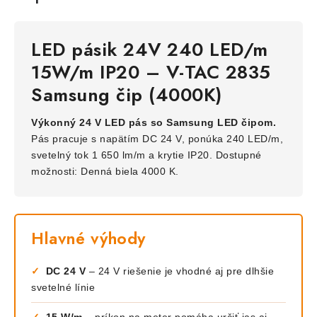
LED pásik 24V 240 LED/m
15W/m IP20 – V-TAC 2835
Samsung čip (4000K)
Výkonný 24 V LED pás so Samsung LED čipom.
Pás pracuje s napätím DC 24 V, ponúka 240 LED/m,
svetelný tok 1 650 lm/m a krytie IP20. Dostupné
možnosti: Denná biela 4000 K.
Hlavné výhody
✓
DC 24 V
– 24 V riešenie je vhodné aj pre dlhšie
svetelné línie