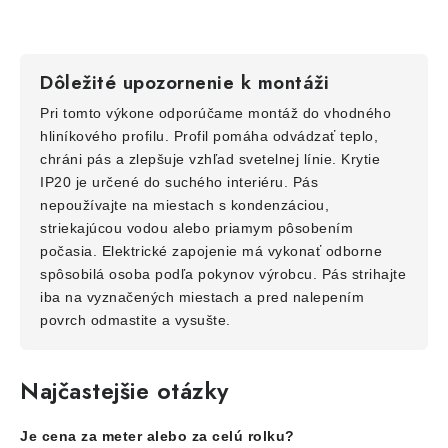
Dôležité upozornenie k montáži
Pri tomto výkone odporúčame montáž do vhodného
hliníkového profilu. Profil pomáha odvádzať teplo,
chráni pás a zlepšuje vzhľad svetelnej línie. Krytie
IP20 je určené do suchého interiéru. Pás
nepoužívajte na miestach s kondenzáciou,
striekajúcou vodou alebo priamym pôsobením
počasia. Elektrické zapojenie má vykonať odborne
spôsobilá osoba podľa pokynov výrobcu. Pás strihajte
iba na vyznačených miestach a pred nalepením
povrch odmastite a vysušte.
Najčastejšie otázky
Je cena za meter alebo za celú rolku?