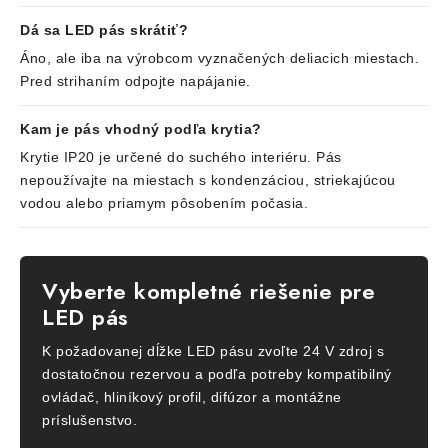
Dá sa LED pás skrátiť?
Áno, ale iba na výrobcom vyznačených deliacich miestach.
Pred strihaním odpojte napájanie.
Kam je pás vhodný podľa krytia?
Krytie IP20 je určené do suchého interiéru. Pás
nepoužívajte na miestach s kondenzáciou, striekajúcou
vodou alebo priamym pôsobením počasia.
Vyberte kompletné riešenie pre
LED pás
K požadovanej dĺžke LED pásu zvoľte 24 V zdroj s
dostatočnou rezervou a podľa potreby kompatibilný
ovládač, hliníkový profil, difúzor a montážne
príslušenstvo.