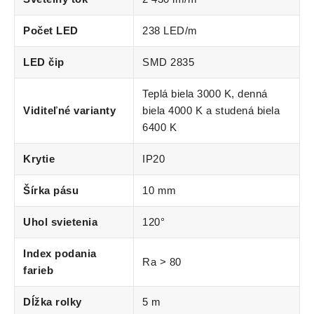
Počet LED
238 LED/m
LED čip
SMD 2835
Teplá biela 3000 K, denná
Viditeľné varianty
biela 4000 K a studená biela
6400 K
Krytie
IP20
Šírka pásu
10 mm
Uhol svietenia
120°
Index podania
Ra > 80
farieb
Dĺžka rolky
5 m