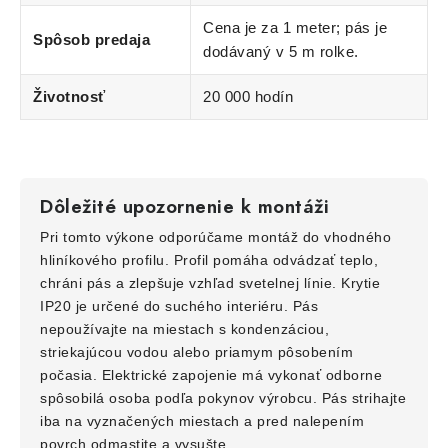
Cena je za 1 meter; pás je
Spôsob predaja
dodávaný v 5 m rolke.
Životnosť
20 000 hodín
Dôležité upozornenie k montáži
Pri tomto výkone odporúčame montáž do vhodného
hliníkového profilu. Profil pomáha odvádzať teplo,
chráni pás a zlepšuje vzhľad svetelnej línie. Krytie
IP20 je určené do suchého interiéru. Pás
nepoužívajte na miestach s kondenzáciou,
striekajúcou vodou alebo priamym pôsobením
počasia. Elektrické zapojenie má vykonať odborne
spôsobilá osoba podľa pokynov výrobcu. Pás strihajte
iba na vyznačených miestach a pred nalepením
povrch odmastite a vysušte.