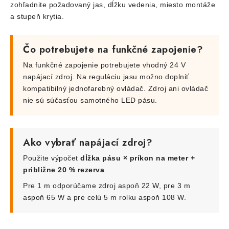
zohľadnite požadovaný jas, dĺžku vedenia, miesto montáže
a stupeň krytia.
Čo potrebujete na funkčné zapojenie?
Na funkčné zapojenie potrebujete vhodný 24 V
napájací zdroj. Na reguláciu jasu možno doplniť
kompatibilný jednofarebný ovládač. Zdroj ani ovládač
nie sú súčasťou samotného LED pásu.
Ako vybrať napájací zdroj?
Použite výpočet
dĺžka pásu × príkon na meter +
približne 20 % rezerva
.
Pre 1 m odporúčame zdroj aspoň 22 W, pre 3 m
aspoň 65 W a pre celú 5 m rolku aspoň 108 W.