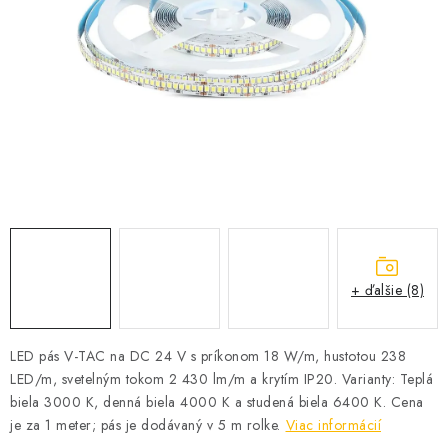
SOLÁRNE SYSTÉMY
SEZÓNNE VÝPREDAJE POĽNOPOTREBY
DOM A ZÁHRADA
OBCHODNÉ PODMIENKY
KONTAKTY
O NÁS - MEGALED & JANTON ZÁKAMENNÉ
+ ďalšie (8)
Reklamácie a formulár na odstúpenie od zmluvy
Obchodné podmienky
Podmienky ochrany osobných údajov
LED pás V-TAC na DC 24 V s príkonom 18 W/m, hustotou 238
LED/m, svetelným tokom 2 430 lm/m a krytím IP20. Varianty: Teplá
O nás - MEGALED & JANTON Zákamenné
biela 3000 K, denná biela 4000 K a studená biela 6400 K. Cena
Zľavy pre profíkov
Hodnotenie obchodu
Moja objednávka
je za 1 meter; pás je dodávaný v 5 m rolke.
Viac informácií