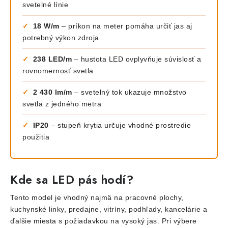
svetelné línie
✓
18 W/m
– príkon na meter pomáha určiť jas aj
potrebný výkon zdroja
✓
238 LED/m
– hustota LED ovplyvňuje súvislosť a
rovnomernosť svetla
✓
2 430 lm/m
– svetelný tok ukazuje množstvo
svetla z jedného metra
✓
IP20
– stupeň krytia určuje vhodné prostredie
použitia
Kde sa LED pás hodí?
Tento model je vhodný najmä na pracovné plochy,
kuchynské linky, predajne, vitríny, podhľady, kancelárie a
ďalšie miesta s požiadavkou na vysoký jas. Pri výbere