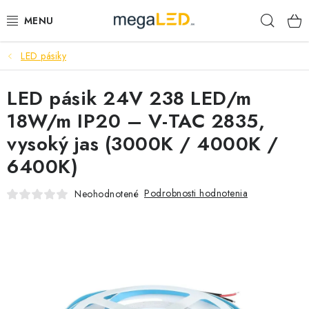
Prejsť
Hľad
na
obsah
LED pásiky
PRIEMYSEL
LED pásik 24V 238 LED/m
SVIETIDLÁ
18W/m IP20 – V-TAC 2835,
ŽIAROVKY A TRUBICE
vysoký jas (3000K / 4000K /
6400K)
PRACOVNÉ SVIETIDLÁ
Podrobnosti hodnotenia
Neohodnotené
ELEKTROMATERIÁL
VENTILÁTORY
SAMSUNG SVIETIDLÁ