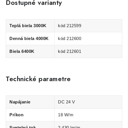
Dostupné varianty
Teplá biela 3000K
kód 212599
Denná biela 4000K
kód 212600
Biela 6400K
kód 212601
Technické parametre
Napájanie
DC 24 V
Príkon
18 W/m
Svetelný tok
2 430 lm/m