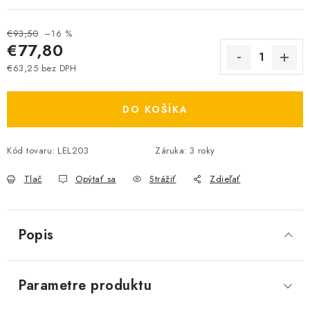
€93,50
–16 %
€77,80
€63,25 bez DPH
Jednotková cena:
DO KOŠÍKA
Kód tovaru:
LEL203
Záruka
:
3 roky
Tlač
Opýtať sa
Strážiť
Zdieľať
Popis
Parametre produktu