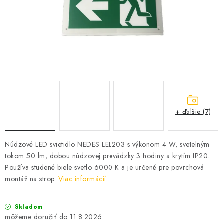
SOLÁRNE SYSTÉMY
SEZÓNNE VÝPREDAJE POĽNOPOTREBY
DOM A ZÁHRADA
OBCHODNÉ PODMIENKY
KONTAKTY
+ ďalšie (7)
O NÁS - MEGALED & JANTON ZÁKAMENNÉ
Núdzové LED svietidlo NEDES LEL203 s výkonom 4 W, svetelným
tokom 50 lm, dobou núdzovej prevádzky 3 hodiny a krytím IP20.
Reklamácie a formulár na odstúpenie od zmluvy
Používa studené biele svetlo 6000 K a je určené pre povrchová
Obchodné podmienky
Podmienky ochrany osobných údajov
montáž na strop.
Viac informácií
O nás - MEGALED & JANTON Zákamenné
Zľavy pre profíkov
Hodnotenie obchodu
Moja objednávka
Skladom
11.8.2026