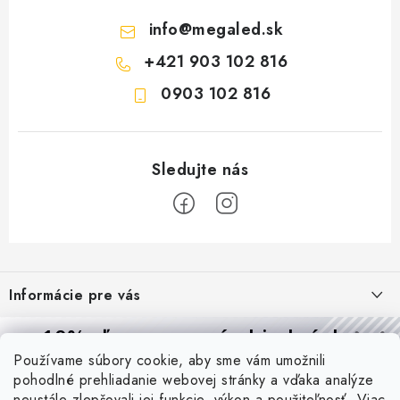
info
@
megaled.sk
+421 903 102 816
0903 102 816
Z
á
Informácie pre vás
p
ä
Reklamácie a formulár na odstúpenie od zmluvy
10% zľava
na prvú objednávku
Prijímame online platby
t
Používame súbory cookie, aby sme vám umožnili
Obchodné podmienky
Prihláste sa a
získajte
zľavu aj praktické tipy,
vďaka ktorým
i
pohodlné prehliadanie webovej stránky a vďaka analýze
budete svietiť lepšie a platiť menej.
Blog
Podmienky ochrany osobných údajov
neustále zlepšovali jej funkcie, výkon a použiteľnosť.
Viac