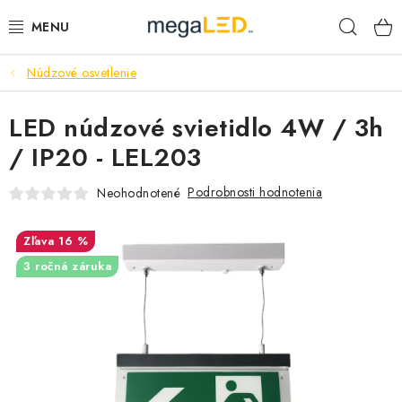
Prejsť
Hľad
na
obsah
Núdzové osvetlenie
PRIEMYSEL
LED núdzové svietidlo 4W / 3h
SVIETIDLÁ
/ IP20 - LEL203
ŽIAROVKY A TRUBICE
Podrobnosti hodnotenia
Neohodnotené
PRACOVNÉ SVIETIDLÁ
16 %
ELEKTROMATERIÁL
3 ročná záruka
VENTILÁTORY
SAMSUNG SVIETIDLÁ